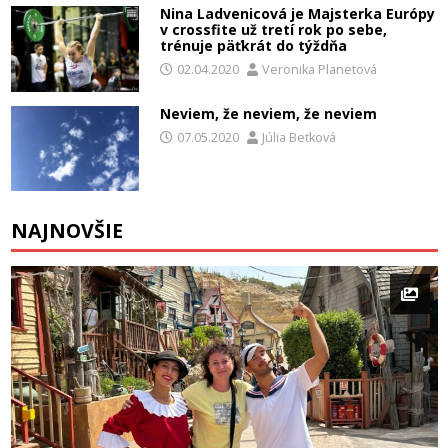
Nina Ladvenicová je Majsterka Európy
v crossfite už tretí rok po sebe,
trénuje päťkrát do týždňa
02.04.2020
Veronika Planetová
Neviem, že neviem, že neviem
07.05.2020
Júlia Beťková
NAJNOVŠIE