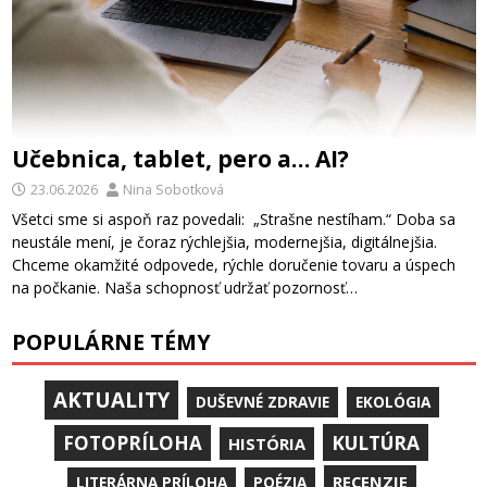
Učebnica, tablet, pero a… AI?
23.06.2026
Nina Sobotková
Všetci sme si aspoň raz povedali: „Strašne nestíham.“ Doba sa
neustále mení, je čoraz rýchlejšia, modernejšia, digitálnejšia.
Chceme okamžité odpovede, rýchle doručenie tovaru a úspech
na počkanie. Naša schopnosť udržať pozornosť…
POPULÁRNE TÉMY
AKTUALITY
DUŠEVNÉ ZDRAVIE
EKOLÓGIA
KULTÚRA
FOTOPRÍLOHA
HISTÓRIA
RECENZIE
LITERÁRNA PRÍLOHA
POÉZIA