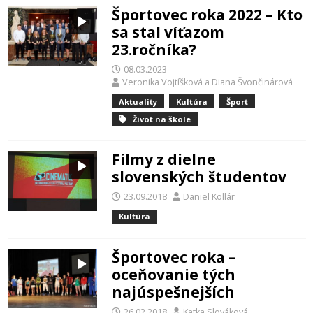
Športovec roka 2022 – Kto
sa stal víťazom
23.ročníka?
08.03.2023
Veronika Vojtíšková
a
Diana Švončinárová
Aktuality
Kultúra
Šport
Život na škole
Filmy z dielne
slovenských študentov
23.09.2018
Daniel Kollár
Kultúra
Športovec roka –
oceňovanie tých
najúspešnejších
26.02.2018
Katka Slováková