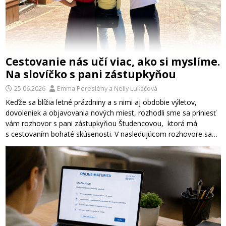
Cestovanie nás učí viac, ako si myslíme.
Na slovíčko s pani zástupkyňou
25.06.2026
Emma Pereslény
a
Nelly Lukáčová
Keďže sa blížia letné prázdniny a s nimi aj obdobie výletov,
dovoleniek a objavovania nových miest, rozhodli sme sa priniesť
vám rozhovor s pani zástupkyňou Študencovou, ktorá má
s cestovaním bohaté skúsenosti. V nasledujúcom rozhovore sa…