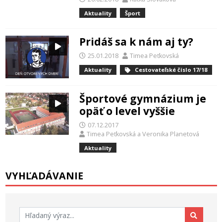
Aktuality
Šport
Pridáš sa k nám aj ty?
25.01.2018
Timea Peťkovská
Aktuality
Cestovateľské číslo 17/18
Športové gymnázium je
opäť o level vyššie
07.12.2017
Timea Peťkovská
a
Veronika Planetová
Aktuality
VYHĽADÁVANIE
Hľadať: