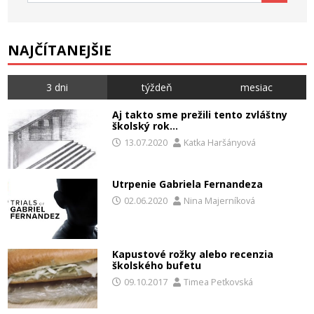
NAJČÍTANEJŠIE
3 dni
týždeň
mesiac
Aj takto sme prežili tento zvláštny
školský rok…
13.07.2020
Katka Haršányová
Utrpenie Gabriela Fernandeza
02.06.2020
Nina Majerníková
Kapustové rožky alebo recenzia
školského bufetu
09.10.2017
Timea Peťkovská