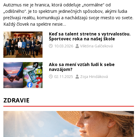
Autizmus nie je hranica, ktorá oddeľuje „normálne“ od
„odlišného“. Je to spektrum jedinečných spôsobov, akými ľudia
prežívajú realitu, komunikujú a nachádzajú svoje miesto vo svete.
Každý človek na spektre nesie…
Keď sa talent stretne s vytrvalosťou.
Športovec roka na našej škole
10.03.2026
Viktória Galčeková
Ako sa mení vzťah ľudí k sebe
navzájom?
02.11.2025
Zoja Hindáková
ZDRAVIE