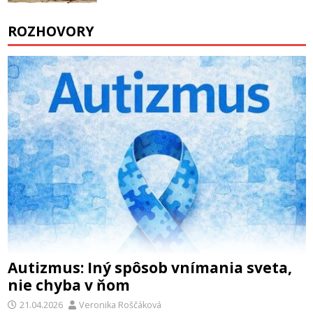
ROZHOVORY
Autizmus: Iný spôsob vnímania sveta,
nie chyba v ňom
21.04.2026
Veronika Roščáková