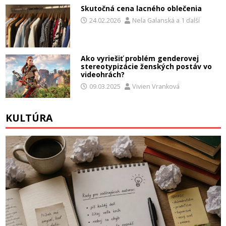
Skutočná cena lacného oblečenia
24.02.2026
Nela Galanská
a
1 ďalší
Ako vyriešiť problém genderovej
stereotypizácie ženských postáv vo
videohrách?
09.03.2025
Vivien Vranková
KULTÚRA