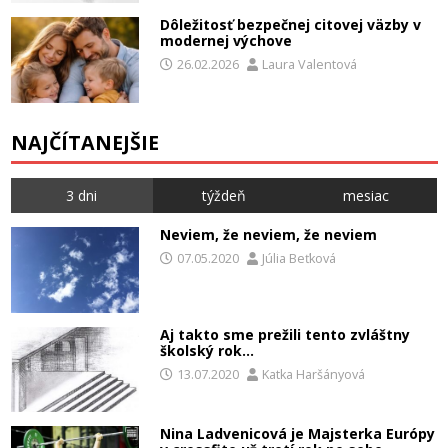
Dôležitosť bezpečnej citovej väzby v
modernej výchove
26.02.2026
Laura Valentová
NAJČÍTANEJŠIE
3 dni
týždeň
mesiac
Neviem, že neviem, že neviem
07.05.2020
Júlia Beťková
Aj takto sme prežili tento zvláštny
školský rok…
13.07.2020
Katka Haršányová
Nina Ladvenicová je Majsterka Európy