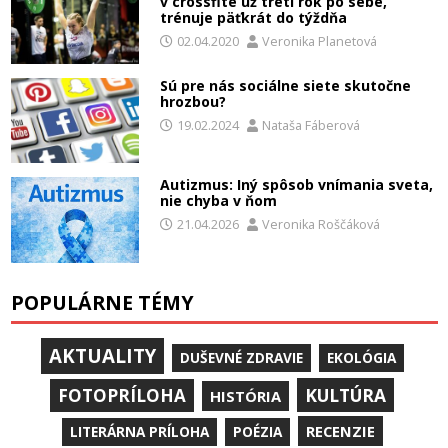
v crossfite už tretí rok po sebe,
trénuje päťkrát do týždňa
02.04.2020
Veronika Planetová
Sú pre nás sociálne siete skutočne
hrozbou?
19.02.2024
Nataša Fáberová
Autizmus: Iný spôsob vnímania sveta,
nie chyba v ňom
21.04.2026
Veronika Roščáková
POPULÁRNE TÉMY
AKTUALITY
DUŠEVNÉ ZDRAVIE
EKOLÓGIA
KULTÚRA
FOTOPRÍLOHA
HISTÓRIA
RECENZIE
LITERÁRNA PRÍLOHA
POÉZIA