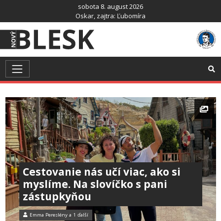
Preskočiť
sobota 8. august 2026
na
Oskar
, zajtra:
Ľubomíra
obsah
Cestovanie nás učí viac, ako si
myslíme. Na slovíčko s pani
zástupkyňou
Emma Pereslény
a
1 ďalší