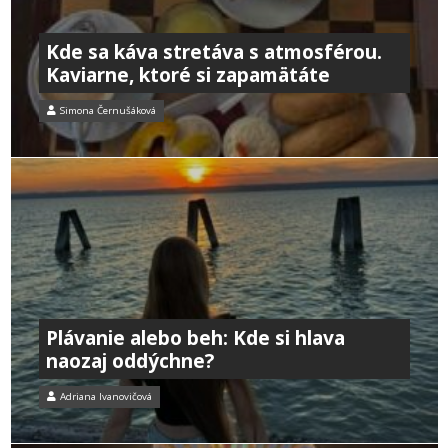
Kde sa káva stretáva s atmosférou.
Kaviarne, ktoré si zapamätáte
Simona Černušáková
Plávanie alebo beh: Kde si hlava
naozaj oddýchne?
Adriana Ivanovičová