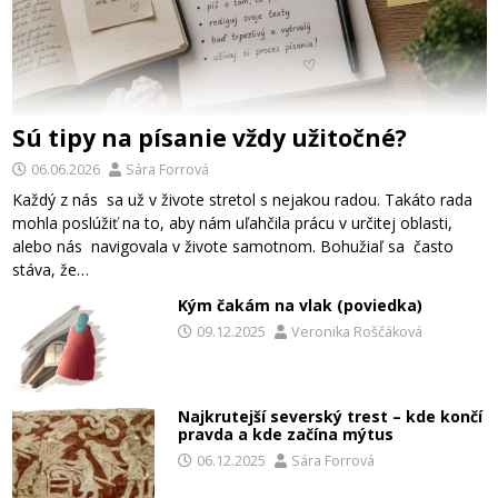
Sú tipy na písanie vždy užitočné?
06.06.2026
Sára Forrová
Každý z nás sa už v živote stretol s nejakou radou. Takáto rada
mohla poslúžiť na to, aby nám uľahčila prácu v určitej oblasti,
alebo nás navigovala v živote samotnom. Bohužiaľ sa často
stáva, že…
Kým čakám na vlak (poviedka)
09.12.2025
Veronika Roščáková
Najkrutejší severský trest – kde končí
pravda a kde začína mýtus
06.12.2025
Sára Forrová