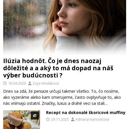
Ilúzia hodnôt. Čo je dnes naozaj
dôležité a a aký to má dopad na náš
výber budúcnosti ?
16.04.2026
Zoja Hindáková
Dnes sa zdá, že peniaze určujú takmer všetko. To, čo nosíme,
ako vyzeráme alebo kam smerujeme, často ovplyvňuje to, ako
nás vnímajú ostatní. Značky, luxus a drahé veci sa stali…
Recept na dokonalé škoricové muffiny
29.11.2025
Adriana Ivanovičová