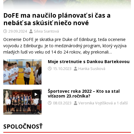
DoFE ma naučilo plánovať si čas a
nebáť sa skúsiť niečo nové
29.09.2024
Silvia Siantová
Ocenenie DoFE je skratka pre Duke of Edinburg, teda ocenenie
vojvodu z Edinburgu. Je to medzinárodný program, ktorý vyzýva
mladých ľudí vo veku od 14 do 24 rokov, aby prekonali…
Moje stretnutie s Dankou Bartekovou
15.10.2023
Hanka Susková
Športovec roka 2022 – Kto sa stal
víťazom 23.ročníka?
08.03.2023
Veronika Vojtíšková
a
1 ďalší
SPOLOČNOSŤ