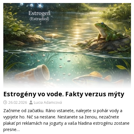
Estrogény vo vode. Fakty verzus mýty
26.02.2026
Lucia Adamcová
Začnime od začiatku. Ráno vstanete, nalejete si pohár vody a
vypijete ho. Nič sa nestane. Nestanete sa ženou, nezačnete
plakať pri reklamách na jogurty a vaša hladina estrogénu zostane
presne…