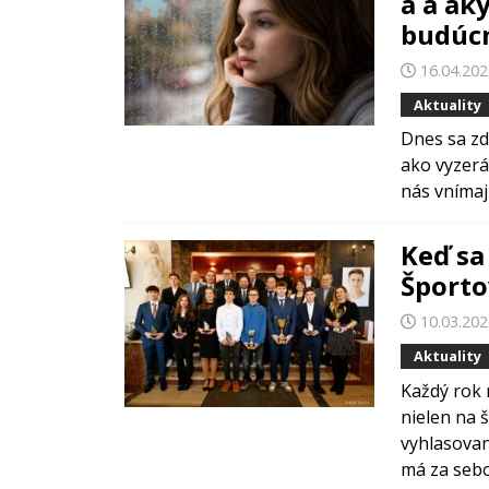
a a ak
budúcn
16.04.20
Aktuality
Dnes sa zd
ako vyzerá
nás vnímajú
Keď sa
Športo
10.03.20
Aktuality
Každý rok m
nielen na 
vyhlasovan
má za sebo