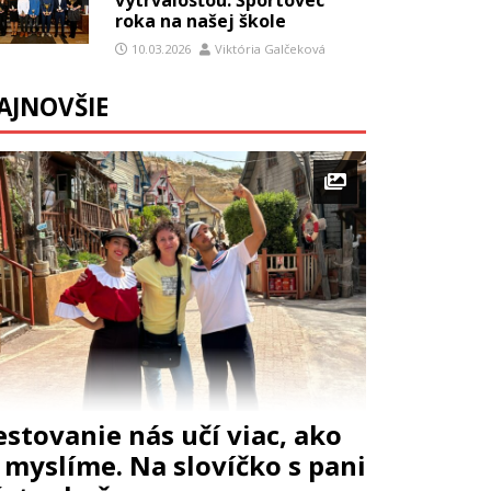
roka na našej škole
10.03.2026
Viktória Galčeková
AJNOVŠIE
estovanie nás učí viac, ako
i myslíme. Na slovíčko s pani