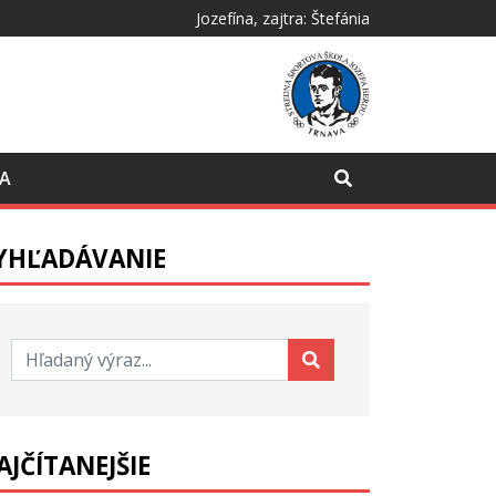
Jozefína
, zajtra:
Štefánia
CA
YHĽADÁVANIE
Hľadať:
AJČÍTANEJŠIE