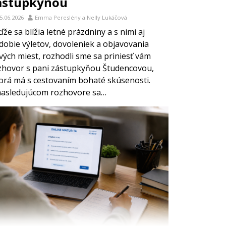
ástupkyňou
5.06.2026
Emma Pereslény
a
Nelly Lukáčová
že sa blížia letné prázdniny a s nimi aj
dobie výletov, dovoleniek a objavovania
vých miest, rozhodli sme sa priniesť vám
zhovor s pani zástupkyňou Študencovou,
orá má s cestovaním bohaté skúsenosti.
nasledujúcom rozhovore sa…