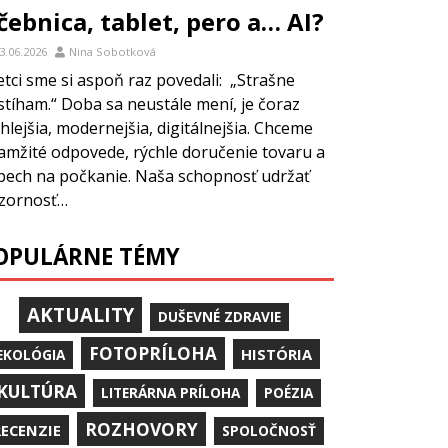
čebnica, tablet, pero a… AI?
3.06.2026
Nina Sobotková
etci sme si aspoň raz povedali: „Strašne
stíham.“ Doba sa neustále mení, je čoraz
hlejšia, modernejšia, digitálnejšia. Chceme
amžité odpovede, rýchle doručenie tovaru a
pech na počkanie. Naša schopnosť udržať
zornosť…
OPULÁRNE TÉMY
AKTUALITY
DUŠEVNÉ ZDRAVIE
FOTOPRÍLOHA
HISTÓRIA
EKOLÓGIA
KULTÚRA
LITERÁRNA PRÍLOHA
POÉZIA
ROZHOVORY
RECENZIE
SPOLOČNOSŤ