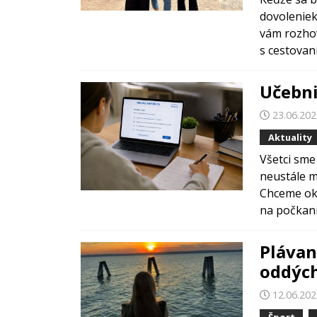
dovoleniek
vám rozho
s cestovan
Učebni
23.06.20
Aktuality
Všetci sme
neustále me
Chceme ok
na počkani
Plávan
oddýc
12.06.20
Šport