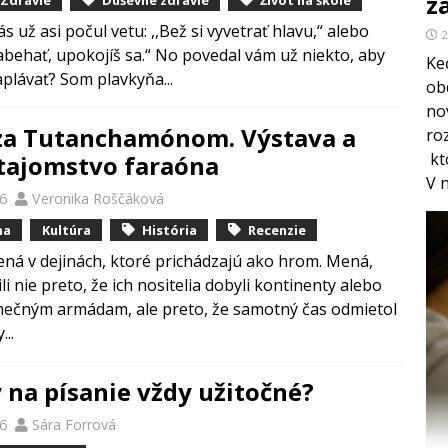
z
 už asi počul vetu: ,,Bež si vyvetrať hlavu,“ alebo
2
zabehať, upokojíš sa.“ No povedal vám už niekto, aby
Keď
 zaplávať? Som plavkyňa...
ob
no
za Tutanchamónom. Výstava a
ro
kt
tajomstvo faraóna
V 
26
Veronika Roščáková
ha
Kultúra
História
Recenzie
ená v dejinách, ktoré prichádzajú ako hrom. Mená,
li nie preto, že ich nositelia dobyli kontinenty alebo
onečným armádam, ale preto, že samotný čas odmietol
...
y na písanie vždy užitočné?
26
Sára Forrová