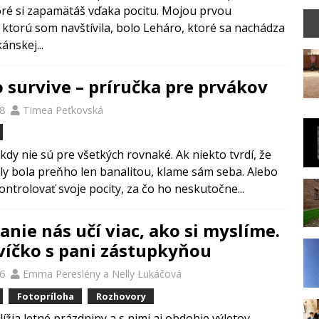
oré si zapamätáš vďaka pocitu. Mojou prvou
 ktorú som navštívila, bolo Leháro, ktoré sa nachádza
ánskej...
 survive – príručka pre prvákov
18
Timea Peťkovská
kdy nie sú pre všetkých rovnaké. Ak niekto tvrdí, že
y bola preňho len banalitou, klame sám seba. Alebo
ontrolovať svoje pocity, za čo ho neskutočne...
anie nás učí viac, ako si myslíme.
víčko s pani zástupkyňou
26
Emma Pereslény
a
Nelly Lukáčová
Fotopríloha
Rozhovory
ížia letné prázdniny a s nimi aj obdobie výletov,