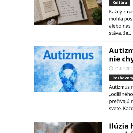
Kultúra
Každý z ná
mohla poslú
alebo nás 
stáva, že...
Autizm
nie ch
21.04.20
Rozhovor
Autizmus n
„odlišného
prežívajú 
svete. Každ
Ilúzia