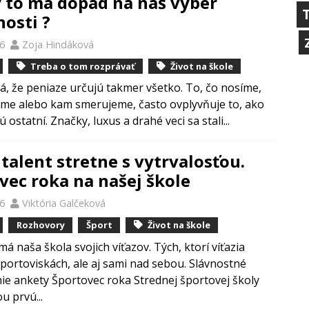
ý to má dopad na náš výber
osti ?
26
Zoja Hindáková
Treba o tom rozprávať
Život na škole
á, že peniaze určujú takmer všetko. To, čo nosíme,
me alebo kam smerujeme, často ovplyvňuje to, ako
 ostatní. Značky, luxus a drahé veci sa stali...
 talent stretne s vytrvalosťou.
vec roka na našej škole
26
Viktória Galčeková
Rozhovory
Šport
Život na škole
á naša škola svojich víťazov. Tých, ktorí víťazia
športoviskách, ale aj sami nad sebou. Slávnostné
ie ankety Športovec roka Strednej športovej školy
u prvú...