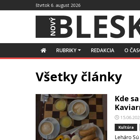
Preskočiť
štvrtok 6. august 2026
na
obsah
RUBRIKY
REDAKCIA
O ČAS
Všetky články
Kde sa
Kaviar
15.06.20
Kultúra
Leháro Sú 