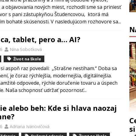
 a objavovania nových miest, rozhodli sme sa priniesť
vor s pani zástupkyňou Študencovou, ktorá má
ím bohaté skúsenosti. V nasledujúcom rozhovore sa...
N
ca, tablet, pero a… AI?
26
Nina Sobotková
Život na škole
 si aspoň raz povedali: „Strašne nestíham.“ Doba sa
ní, je čoraz rýchlejšia, modernejšia, digitálnejšia.
amžité odpovede, rýchle doručenie tovaru a úspech
e. Naša schopnosť udržať pozornosť...
ie alebo beh: Kde si hlava naozaj
hne?
C
26
Adriana Ivanovičová
s
Zdravie
Duševné zdravie
Život na škole