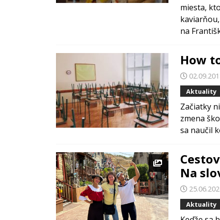
miesta, kt
kaviarňou,
na Františk
How to
02.09.20
Aktuality
Začiatky ni
zmena škol
sa naučil k
Cestov
Na slo
25.06.20
Aktuality
Keďže sa bl