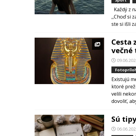
Každý z nás
,,Choď si 
ste si išli
Cesta 
večné 
09.06.20
Fotoprílo
Existujú m
ktoré preži
velili nek
dovoliť, aby
Sú tip
06.06.20