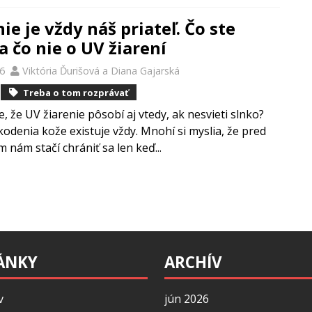
ie je vždy náš priateľ. Čo ste
a čo nie o UV žiarení
26
Viktória Ďurišová
a
Diana Gajarská
Treba o tom rozprávať
te, že UV žiarenie pôsobí aj vtedy, ak nesvieti slnko?
kodenia kože existuje vždy. Mnohí si myslia, že pred
 nám stačí chrániť sa len keď...
ÁNKY
ARCHÍV
v
jún 2026