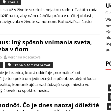
Poézia
U
s sa už v živote stretol s nejakou radou. Takáto rada
2
žiť na to, aby nám uľahčila prácu v určitej oblasti,
Vš
navigovala v živote samotnom. Bohužiaľ sa často
ne
rýc
ok
us: Iný spôsob vnímania sveta,
ús
yba v ňom
po
26
Veronika Roščáková
P
y
Treba o tom rozprávať
ie je hranica, ktorá oddeľuje „normálne“ od
“. Je to spektrum jedinečných spôsobov, akými ľudia
realitu, komunikujú a nachádzajú svoje miesto vo
ý človek na spektre nesie...
 hodnôt. Čo je dnes naozaj dôležité