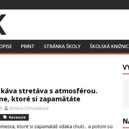
OPISE
PRINT
STRÁNKA ŠKOLY
ŠKOLSKÁ KNIŽNI
V
 káva stretáva s atmosférou.
ne, ktoré si zapamätáte
26
Simona Černušáková
Recenzie
N
miesta, ktoré si zapamätáš vďaka chuti… a potom sú