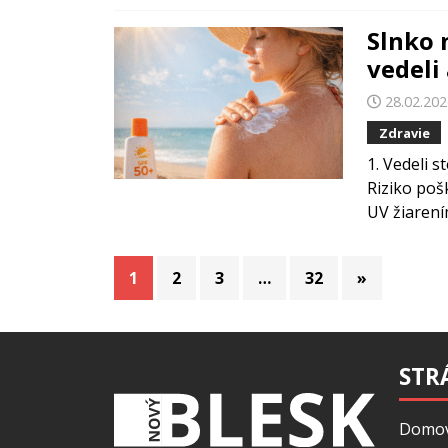
Slnko n
vedeli 
28.02.20
Zdravie
1. Vedeli s
Riziko poš
UV žiarením
Stránkovanie
1
2
3
…
32
»
príspevkov
STR
Domo