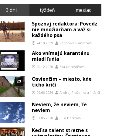
3 dni
týždeň
mesiac
Spoznaj redaktora: Povedz
nie množiarňam a váž si
každého psa
24.10.2019
Veronika Planetová
Ako vnímajú karanténu
mladí ľudia
20.12.2020
Ella Uhrovičová
Osvienčim – miesto, kde
ticho kričí
09.06.2024
Andrej Praženka
a
1 ďalší
Neviem, že neviem, že
neviem
07.05.2020
Júlia Beťková
Keď sa talent stretne s
vytrvalosťou. Športovec