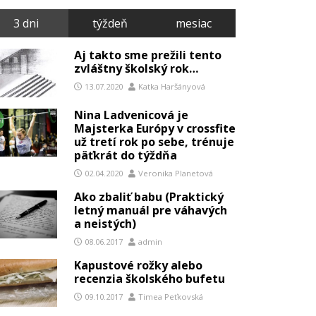
3 dni
týždeň
mesiac
Aj takto sme prežili tento
zvláštny školský rok…
13.07.2020
Katka Haršányová
Nina Ladvenicová je
Majsterka Európy v crossfite
už tretí rok po sebe, trénuje
päťkrát do týždňa
02.04.2020
Veronika Planetová
Ako zbaliť babu (Praktický
letný manuál pre váhavých
a neistých)
08.06.2017
admin
Kapustové rožky alebo
recenzia školského bufetu
09.10.2017
Timea Peťkovská