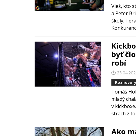
Vieš, kto s
a Peter Bri
školy. Ter
Konkurencia
Kickbo
byť člo
robí
23.04.20
Rozhovor
Tomáš Holk
mladý chal
v kickboxe
strach z toh
Ako ma