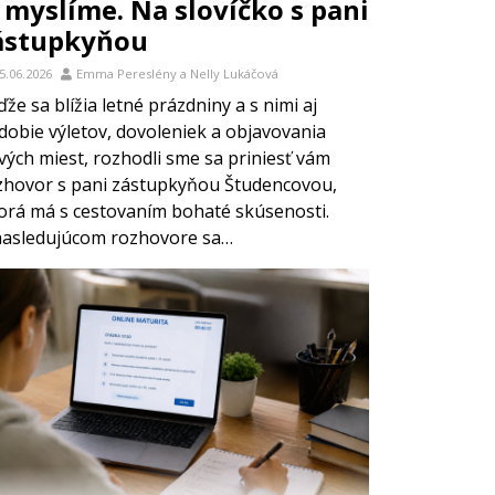
i myslíme. Na slovíčko s pani
ástupkyňou
5.06.2026
Emma Pereslény
a
Nelly Lukáčová
že sa blížia letné prázdniny a s nimi aj
dobie výletov, dovoleniek a objavovania
vých miest, rozhodli sme sa priniesť vám
zhovor s pani zástupkyňou Študencovou,
orá má s cestovaním bohaté skúsenosti.
nasledujúcom rozhovore sa…