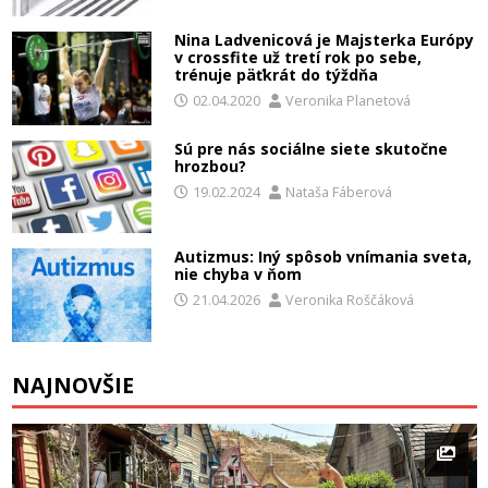
Nina Ladvenicová je Majsterka Európy
v crossfite už tretí rok po sebe,
trénuje päťkrát do týždňa
02.04.2020
Veronika Planetová
Sú pre nás sociálne siete skutočne
hrozbou?
19.02.2024
Nataša Fáberová
Autizmus: Iný spôsob vnímania sveta,
nie chyba v ňom
21.04.2026
Veronika Roščáková
NAJNOVŠIE