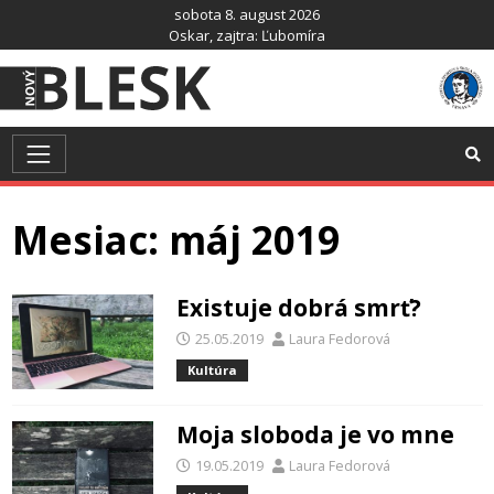
Preskočiť
sobota 8. august 2026
na
Oskar
, zajtra:
Ľubomíra
obsah
Mesiac:
máj 2019
Existuje dobrá smrť?
25.05.2019
Laura Fedorová
Kultúra
Moja sloboda je vo mne
19.05.2019
Laura Fedorová