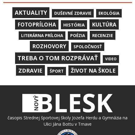
AKTUALITY
DUŠEVNÉ ZDRAVIE
EKOLÓGIA
KULTÚRA
FOTOPRÍLOHA
HISTÓRIA
RECENZIE
LITERÁRNA PRÍLOHA
POÉZIA
ROZHOVORY
SPOLOČNOSŤ
TREBA O TOM ROZPRÁVAŤ
VIDEO
ZDRAVIE
ŽIVOT NA ŠKOLE
ŠPORT
časopis Strednej športovej školy Jozefa Herdu a Gymnázia na
Ulici Jána Bottu v Trnave