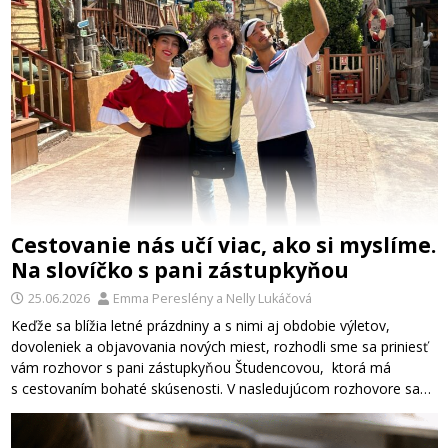
Cestovanie nás učí viac, ako si myslíme.
Na slovíčko s pani zástupkyňou
25.06.2026
Emma Pereslény
a
Nelly Lukáčová
Keďže sa blížia letné prázdniny a s nimi aj obdobie výletov,
dovoleniek a objavovania nových miest, rozhodli sme sa priniesť
vám rozhovor s pani zástupkyňou Študencovou, ktorá má
s cestovaním bohaté skúsenosti. V nasledujúcom rozhovore sa…