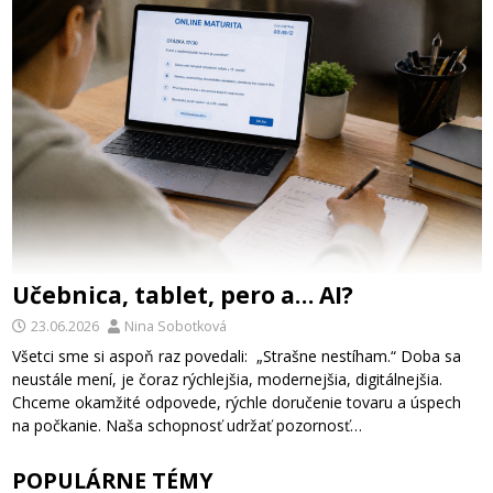
Učebnica, tablet, pero a… AI?
23.06.2026
Nina Sobotková
Všetci sme si aspoň raz povedali: „Strašne nestíham.“ Doba sa
neustále mení, je čoraz rýchlejšia, modernejšia, digitálnejšia.
Chceme okamžité odpovede, rýchle doručenie tovaru a úspech
na počkanie. Naša schopnosť udržať pozornosť…
POPULÁRNE TÉMY