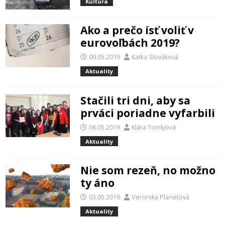
Kultúra
Ako a prečo ísť voliť v
eurovoľbách 2019?
09.05.2019
Katka Slováková
Aktuality
Stačili tri dni, aby sa
prváci poriadne vyfarbili
06.05.2019
Klára Tomlyová
Aktuality
Nie som rezeň, no možno
ty áno
03.05.2019
Veronika Planetová
Aktuality