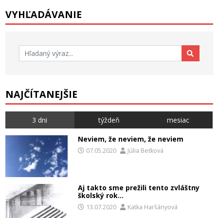
VYHĽADÁVANIE
Hľadať:
NAJČÍTANEJŠIE
3 dni
týždeň
mesiac
Neviem, že neviem, že neviem
07.05.2020
Júlia Beťková
Aj takto sme prežili tento zvláštny
školský rok…
13.07.2020
Katka Haršányová