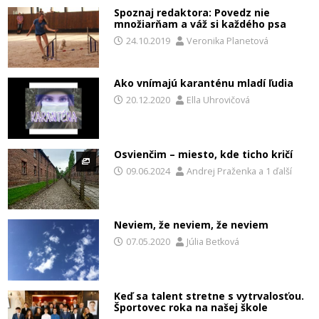
Spoznaj redaktora: Povedz nie
množiarňam a váž si každého psa
24.10.2019
Veronika Planetová
Ako vnímajú karanténu mladí ľudia
20.12.2020
Ella Uhrovičová
Osvienčim – miesto, kde ticho kričí
09.06.2024
Andrej Praženka
a
1 ďalší
Neviem, že neviem, že neviem
07.05.2020
Júlia Beťková
Keď sa talent stretne s vytrvalosťou.
Športovec roka na našej škole