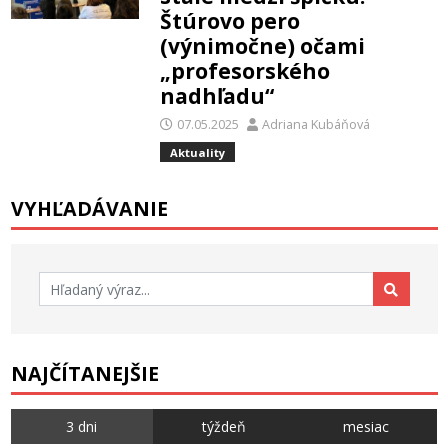
Štúrovo pero
(výnimočne) očami
„profesorského
nadhľadu“
07.05.2025
Adriana Kubáňová
Aktuality
VYHĽADÁVANIE
Hľadať:
NAJČÍTANEJŠIE
3 dni
týždeň
mesiac