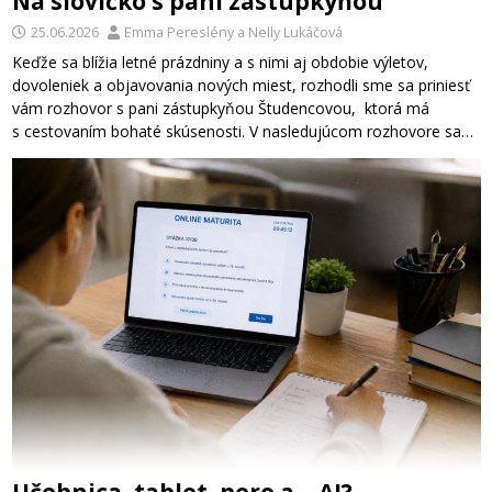
Na slovíčko s pani zástupkyňou
25.06.2026
Emma Pereslény
a
Nelly Lukáčová
Keďže sa blížia letné prázdniny a s nimi aj obdobie výletov,
dovoleniek a objavovania nových miest, rozhodli sme sa priniesť
vám rozhovor s pani zástupkyňou Študencovou, ktorá má
s cestovaním bohaté skúsenosti. V nasledujúcom rozhovore sa…
Učebnica, tablet, pero a… AI?