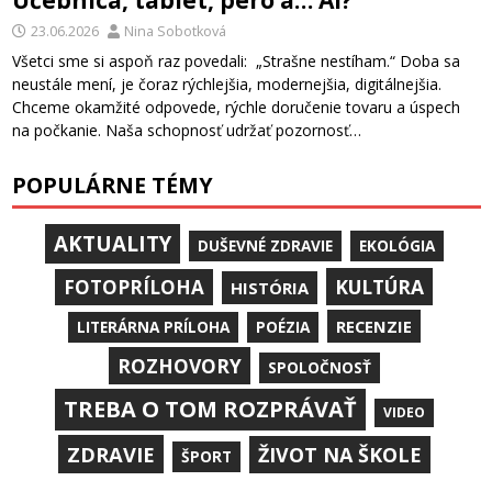
23.06.2026
Nina Sobotková
Všetci sme si aspoň raz povedali: „Strašne nestíham.“ Doba sa
neustále mení, je čoraz rýchlejšia, modernejšia, digitálnejšia.
Chceme okamžité odpovede, rýchle doručenie tovaru a úspech
na počkanie. Naša schopnosť udržať pozornosť…
POPULÁRNE TÉMY
AKTUALITY
DUŠEVNÉ ZDRAVIE
EKOLÓGIA
KULTÚRA
FOTOPRÍLOHA
HISTÓRIA
RECENZIE
LITERÁRNA PRÍLOHA
POÉZIA
ROZHOVORY
SPOLOČNOSŤ
TREBA O TOM ROZPRÁVAŤ
VIDEO
ZDRAVIE
ŽIVOT NA ŠKOLE
ŠPORT