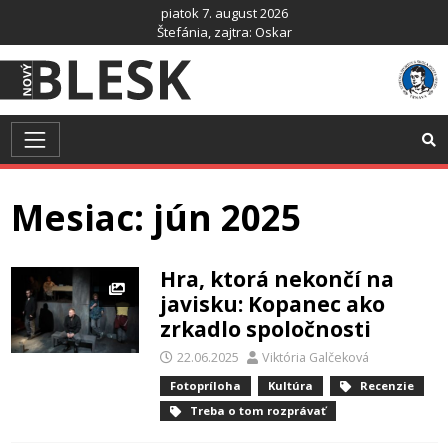
Preskočiť
piatok 7. august 2026
na
Štefánia
, zajtra:
Oskar
obsah
Mesiac:
jún 2025
Hra, ktorá nekončí na
javisku: Kopanec ako
zrkadlo spoločnosti
22.06.2025
Viktória Galčeková
Fotopríloha
Kultúra
Recenzie
Treba o tom rozprávať