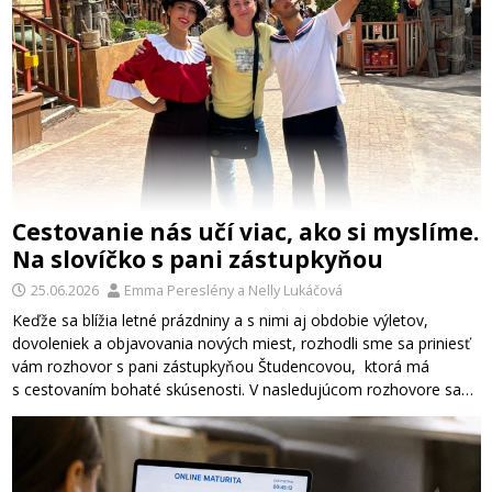
Cestovanie nás učí viac, ako si myslíme.
Na slovíčko s pani zástupkyňou
25.06.2026
Emma Pereslény
a
Nelly Lukáčová
Keďže sa blížia letné prázdniny a s nimi aj obdobie výletov,
dovoleniek a objavovania nových miest, rozhodli sme sa priniesť
vám rozhovor s pani zástupkyňou Študencovou, ktorá má
s cestovaním bohaté skúsenosti. V nasledujúcom rozhovore sa…