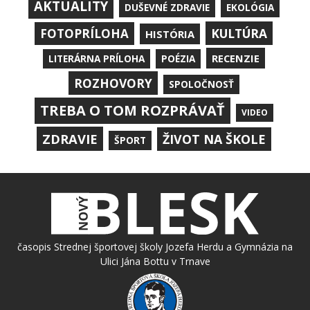
AKTUALITY
DUŠEVNÉ ZDRAVIE
EKOLÓGIA
KULTÚRA
FOTOPRÍLOHA
HISTÓRIA
RECENZIE
LITERÁRNA PRÍLOHA
POÉZIA
ROZHOVORY
SPOLOČNOSŤ
TREBA O TOM ROZPRÁVAŤ
VIDEO
ZDRAVIE
ŽIVOT NA ŠKOLE
ŠPORT
časopis Strednej športovej školy Jozefa Herdu a Gymnázia na
Ulici Jána Bottu v Trnave