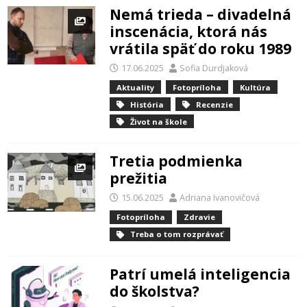
Nemá trieda – divadelná
inscenácia, ktorá nás
vrátila späť do roku 1989
17.06.2025
Sofia Durdjaková
Aktuality
Fotopríloha
Kultúra
História
Recenzie
Život na škole
Tretia podmienka
prežitia
15.06.2025
Adriana Ivanovičová
Fotopríloha
Zdravie
Treba o tom rozprávať
Patrí umelá inteligencia
do školstva?