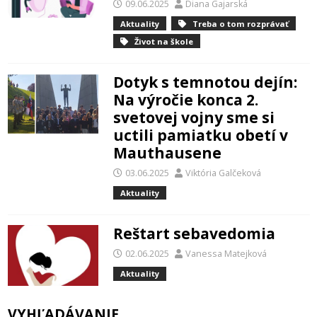
09.06.2025
Diana Gajarská
Aktuality
Treba o tom rozprávať
Život na škole
Dotyk s temnotou dejín:
Na výročie konca 2.
svetovej vojny sme si
uctili pamiatku obetí v
Mauthausene
03.06.2025
Viktória Galčeková
Aktuality
Reštart sebavedomia
02.06.2025
Vanessa Matejková
Aktuality
VYHĽADÁVANIE