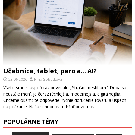
Učebnica, tablet, pero a… AI?
23.06.2026
Nina Sobotková
Všetci sme si aspoň raz povedali: „Strašne nestíham.“ Doba sa
neustále mení, je čoraz rýchlejšia, modernejšia, digitálnejšia.
Chceme okamžité odpovede, rýchle doručenie tovaru a úspech
na počkanie. Naša schopnosť udržať pozornosť…
POPULÁRNE TÉMY