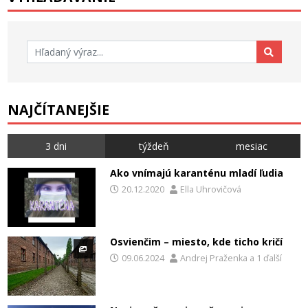
Hľadať:
NAJČÍTANEJŠIE
3 dni
týždeň
mesiac
Ako vnímajú karanténu mladí ľudia
20.12.2020
Ella Uhrovičová
Osvienčim – miesto, kde ticho kričí
09.06.2024
Andrej Praženka
a
1 ďalší