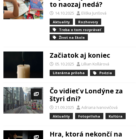
to naozaj nedá?
14.10.2025
Eliška Jurišová
Aktuality
Rozhovory
Treba o tom rozprávať
Život na škole
Začiatok aj koniec
05.10.2025
Lillian Kollárová
Literárna príloha
Poézia
Čo vidieť v Londýne za
štyri dni?
21.09.2025
Adriana Ivanovičová
Aktuality
Fotopríloha
Kultúra
Hra, ktorá nekončí na