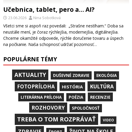
Učebnica, tablet, pero a… AI?
23.06.2026
Nina Sobotková
Všetci sme si aspoň raz povedali: „Strašne nestíham.“ Doba sa
neustále mení, je čoraz rýchlejšia, modernejšia, digitálnejšia.
Chceme okamžité odpovede, rýchle doručenie tovaru a úspech
na počkanie. Naša schopnosť udržať pozornosť…
POPULÁRNE TÉMY
AKTUALITY
DUŠEVNÉ ZDRAVIE
EKOLÓGIA
KULTÚRA
FOTOPRÍLOHA
HISTÓRIA
RECENZIE
LITERÁRNA PRÍLOHA
POÉZIA
ROZHOVORY
SPOLOČNOSŤ
TREBA O TOM ROZPRÁVAŤ
VIDEO
ZDRAVIE
ŽIVOT NA ŠKOLE
ŠPORT