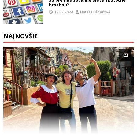
hrozbou?
19.02.2024
Nataša Fáberová
NAJNOVŠIE