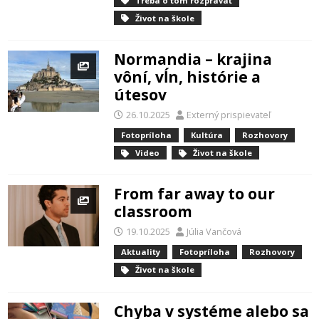
Treba o tom rozprávať
Život na škole
Normandia – krajina
vôní, vĺn, histórie a
útesov
26.10.2025
Externý prispievateľ
Fotopríloha
Kultúra
Rozhovory
Video
Život na škole
From far away to our
classroom
19.10.2025
Júlia Vančová
Aktuality
Fotopríloha
Rozhovory
Život na škole
Chyba v systéme alebo sa