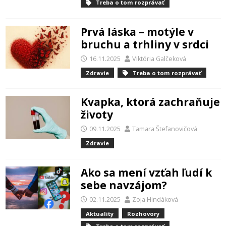
Treba o tom rozprávať
Prvá láska – motýle v
bruchu a trhliny v srdci
16.11.2025
Viktória Galčeková
Zdravie
Treba o tom rozprávať
Kvapka, ktorá zachraňuje
životy
09.11.2025
Tamara Štefanovičová
Zdravie
Ako sa mení vzťah ľudí k
sebe navzájom?
02.11.2025
Zoja Hindáková
Aktuality
Rozhovory