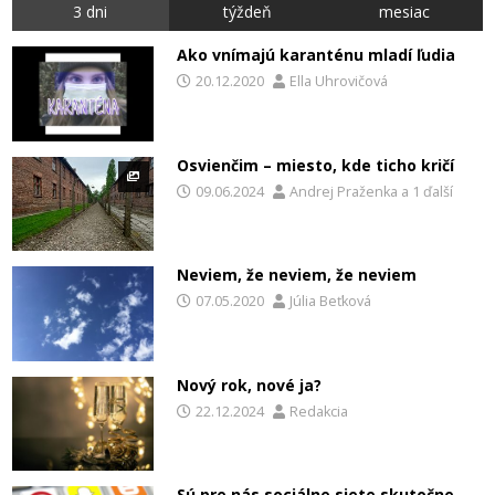
3 dni
týždeň
mesiac
Ako vnímajú karanténu mladí ľudia
20.12.2020
Ella Uhrovičová
Osvienčim – miesto, kde ticho kričí
09.06.2024
Andrej Praženka
a
1 ďalší
Neviem, že neviem, že neviem
07.05.2020
Júlia Beťková
Nový rok, nové ja?
22.12.2024
Redakcia
Sú pre nás sociálne siete skutočne