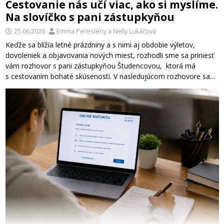
Cestovanie nás učí viac, ako si myslíme.
Na slovíčko s pani zástupkyňou
25.06.2026
Emma Pereslény
a
Nelly Lukáčová
Keďže sa blížia letné prázdniny a s nimi aj obdobie výletov,
dovoleniek a objavovania nových miest, rozhodli sme sa priniesť
vám rozhovor s pani zástupkyňou Študencovou, ktorá má
s cestovaním bohaté skúsenosti. V nasledujúcom rozhovore sa…