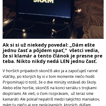
Ak si si už niekedy povedal: „Dám ešte
jednu časť a pôjdem spať,“ všetci vedia,
že si klamár a tento článok je presne pre
teba. Nikto nikdy nedá LEN jednu časť.
V horších prípadoch skončíš ako ja a započuješ ranné
vtáčiky, po ktorých by si v tom momente niečo hodil.
Pripomínajú ti totiž, že o dve minúty vstávaš do školy.
Alebo ešte horšie, skončíš na konci seriálu s trojkami
dioptriami. Ak vieš, o čom rozprávam, už teraz sme
kamaráti. Ale pokiaľ nepatríš medzi takýchto maniakov,
mám tu niečo aj pre neskúsených, ktorých, dúfam,