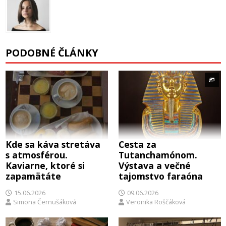
PODOBNÉ ČLÁNKY
Kde sa káva stretáva
Cesta za
s atmosférou.
Tutanchamónom.
Kaviarne, ktoré si
Výstava a večné
zapamätáte
tajomstvo faraóna
15.06.2026
09.06.2026
Simona Černušáková
Veronika Roščáková