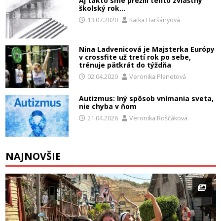
Aj takto sme prežili tento zvláštny
školský rok…
13.07.2020
Katka Haršányová
Nina Ladvenicová je Majsterka Európy
v crossfite už tretí rok po sebe,
trénuje päťkrát do týždňa
02.04.2020
Veronika Planetová
Autizmus: Iný spôsob vnímania sveta,
nie chyba v ňom
21.04.2026
Veronika Roščáková
NAJNOVŠIE