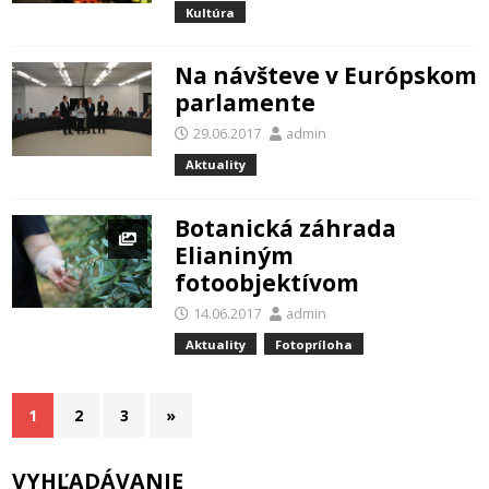
Kultúra
Na návšteve v Európskom
parlamente
29.06.2017
admin
Aktuality
Botanická záhrada
Elianiným
fotoobjektívom
14.06.2017
admin
Aktuality
Fotopríloha
Stránkovanie
1
2
3
»
príspevkov
VYHĽADÁVANIE