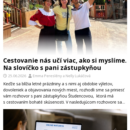
Cestovanie nás učí viac, ako si myslíme.
Na slovíčko s pani zástupkyňou
25.06.2026
Emma Pereslény
a
Nelly Lukáčová
Keďže sa blížia letné prázdniny a s nimi aj obdobie výletov,
dovoleniek a objavovania nových miest, rozhodli sme sa priniesť
vám rozhovor s pani zástupkyňou Študencovou, ktorá má
s cestovaním bohaté skúsenosti. V nasledujúcom rozhovore sa…