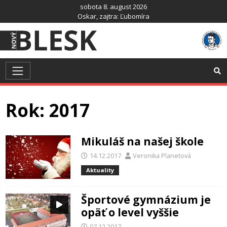
Preskočiť
sobota 8. august 2026
na
Oskar
, zajtra:
Ľubomíra
obsah
Rok:
2017
Mikuláš na našej škole
14.12.2017
Veronika Planetová
Aktuality
Športové gymnázium je
opäť o level vyššie
07.12.2017