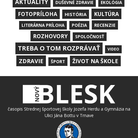
AKTUALITY
DUŠEVNÉ ZDRAVIE
EKOLÓGIA
KULTÚRA
FOTOPRÍLOHA
HISTÓRIA
RECENZIE
LITERÁRNA PRÍLOHA
POÉZIA
ROZHOVORY
SPOLOČNOSŤ
TREBA O TOM ROZPRÁVAŤ
VIDEO
ZDRAVIE
ŽIVOT NA ŠKOLE
ŠPORT
časopis Strednej športovej školy Jozefa Herdu a Gymnázia na
Ulici Jána Bottu v Trnave