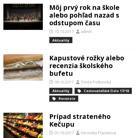
Môj prvý rok na škole
alebo pohľad nazad s
odstupom času
10.10.2017
admin
Aktuality
Kapustové rožky alebo
recenzia školského
bufetu
09.10.2017
Timea Peťkovská
Aktuality
Cestovateľské číslo 17/18
Recenzie
Prípad strateného
Kečupu
01.10.2017
Veronika Planetová