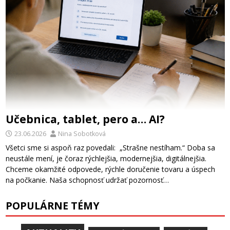
Učebnica, tablet, pero a… AI?
23.06.2026
Nina Sobotková
Všetci sme si aspoň raz povedali: „Strašne nestíham.“ Doba sa
neustále mení, je čoraz rýchlejšia, modernejšia, digitálnejšia.
Chceme okamžité odpovede, rýchle doručenie tovaru a úspech
na počkanie. Naša schopnosť udržať pozornosť…
POPULÁRNE TÉMY