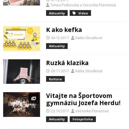
Timea Peťkovská
a
Veronika Planetová
Aktuality
Video
K ako kefka
04.12.2017
Katka Slováková
Aktuality
Ruzká klazika
09.11.2017
Katka Slováková
Kultúra
Vitajte na Športovom
gymnáziu Jozefa Herdu!
23.10.2017
Veronika Planetová
Aktuality
Fotopríloha