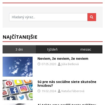
Hľadať:
NAJČÍTANEJŠIE
3 dni
týždeň
mesiac
Neviem, že neviem, že neviem
07.05.2020
Júlia Beťková
Sú pre nás sociálne siete skutočne
hrozbou?
19.02.2024
Nataša Fáberová