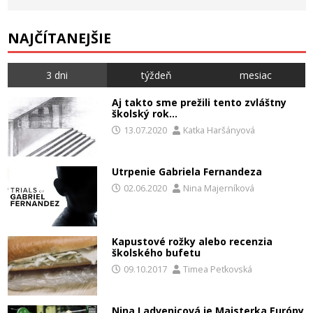
NAJČÍTANEJŠIE
3 dni
týždeň
mesiac
Aj takto sme prežili tento zvláštny
školský rok…
13.07.2020
Katka Haršányová
Utrpenie Gabriela Fernandeza
02.06.2020
Nina Majerníková
Kapustové rožky alebo recenzia
školského bufetu
09.10.2017
Timea Peťkovská
Nina Ladvenicová je Majsterka Európy