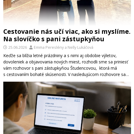
Cestovanie nás učí viac, ako si myslíme.
Na slovíčko s pani zástupkyňou
25.06.2026
Emma Pereslény
a
Nelly Lukáčová
Keďže sa blížia letné prázdniny a s nimi aj obdobie výletov,
dovoleniek a objavovania nových miest, rozhodli sme sa priniesť
vám rozhovor s pani zástupkyňou Študencovou, ktorá má
s cestovaním bohaté skúsenosti. V nasledujúcom rozhovore sa…