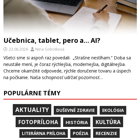
Učebnica, tablet, pero a… AI?
23.06.2026
Nina Sobotková
Všetci sme si aspoň raz povedali: „Strašne nestíham.“ Doba sa
neustále mení, je čoraz rýchlejšia, modernejšia, digitálnejšia.
Chceme okamžité odpovede, rýchle doručenie tovaru a úspech
na počkanie. Naša schopnosť udržať pozornosť…
POPULÁRNE TÉMY
AKTUALITY
DUŠEVNÉ ZDRAVIE
EKOLÓGIA
KULTÚRA
FOTOPRÍLOHA
HISTÓRIA
RECENZIE
LITERÁRNA PRÍLOHA
POÉZIA