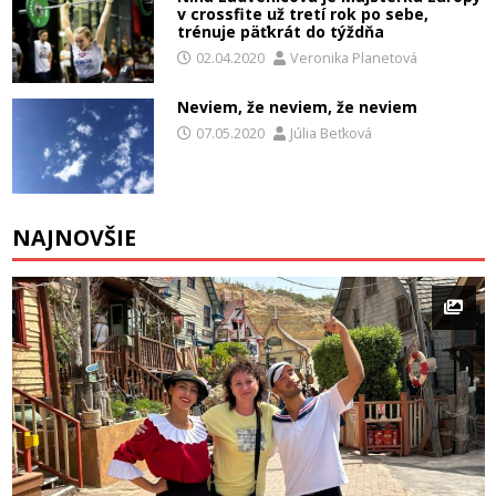
v crossfite už tretí rok po sebe,
trénuje päťkrát do týždňa
02.04.2020
Veronika Planetová
Neviem, že neviem, že neviem
07.05.2020
Júlia Beťková
NAJNOVŠIE