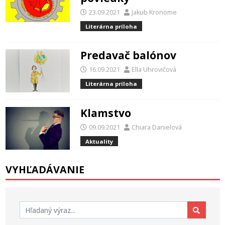
23.09.2021
Jakub Kronome
Literárna príloha
Predavač balónov
16.09.2021
Ella Uhrovičová
Literárna príloha
Klamstvo
09.09.2021
Chiara Danielová
Aktuality
VYHĽADÁVANIE
Hľadať: