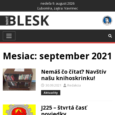
Preskočiť
nedeľa 9. august 2026
na
Ľubomíra
, zajtra:
Vavrinec
obsah
Mesiac:
september 2021
Nemáš čo čítať? Navštív
našu knihoskrinku!
30.09.2021
Redakcia
Aktuality
J225 – štvrtá časť
poviedky