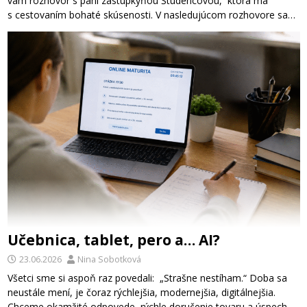
vám rozhovor s pani zástupkyňou Študencovou, ktorá má
s cestovaním bohaté skúsenosti. V nasledujúcom rozhovore sa…
Učebnica, tablet, pero a… AI?
23.06.2026
Nina Sobotková
Všetci sme si aspoň raz povedali: „Strašne nestíham.“ Doba sa
neustále mení, je čoraz rýchlejšia, modernejšia, digitálnejšia.
Chceme okamžité odpovede, rýchle doručenie tovaru a úspech