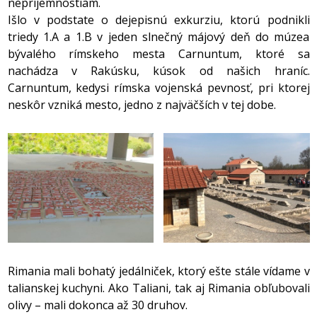
nepríjemnostiam.
Išlo v podstate o dejepisnú exkurziu, ktorú podnikli
triedy 1.A a 1.B v jeden slnečný májový deň do múzea
bývalého rímskeho mesta Carnuntum, ktoré sa
nachádza v Rakúsku, kúsok od našich hraníc.
Carnuntum, kedysi rímska vojenská pevnosť, pri ktorej
neskôr vzniká mesto, jedno z najväčších v tej dobe.
Rimania mali bohatý jedálniček, ktorý ešte stále vídame v
talianskej kuchyni. Ako Taliani, tak aj Rimania obľubovali
olivy – mali dokonca až 30 druhov.