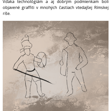
Vďaka technológiám a aj dobrým podmienkam boli
objavené graffiti v mnohých častiach vtedajšej Rímskej
ríše.