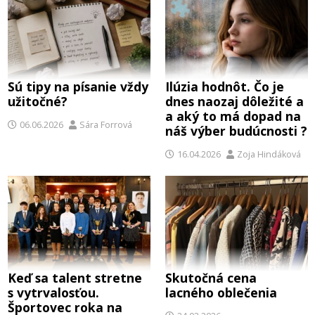
Sú tipy na písanie vždy
Ilúzia hodnôt. Čo je
užitočné?
dnes naozaj dôležité a
a aký to má dopad na
06.06.2026
Sára Forrová
náš výber budúcnosti ?
16.04.2026
Zoja Hindáková
Keď sa talent stretne
Skutočná cena
s vytrvalosťou.
lacného oblečenia
Športovec roka na