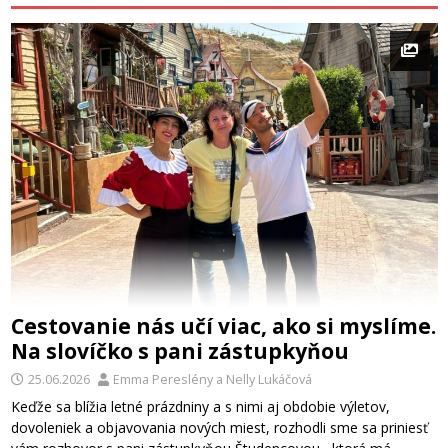
Cestovanie nás učí viac, ako si myslíme.
Na slovíčko s pani zástupkyňou
25.06.2026
Emma Pereslény
a
Nelly Lukáčová
Keďže sa blížia letné prázdniny a s nimi aj obdobie výletov,
dovoleniek a objavovania nových miest, rozhodli sme sa priniesť