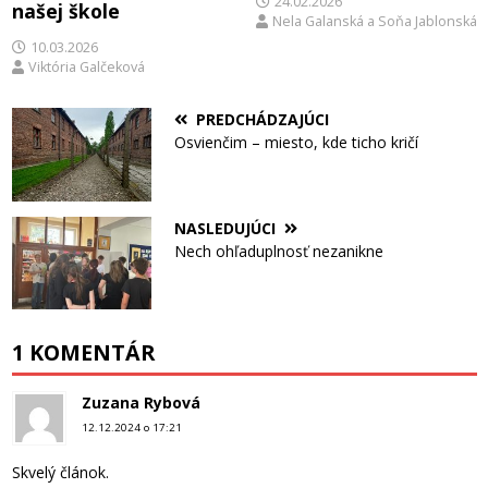
24.02.2026
našej škole
Nela Galanská
a
Soňa Jablonská
10.03.2026
Viktória Galčeková
PREDCHÁDZAJÚCI
Osvienčim – miesto, kde ticho kričí
NASLEDUJÚCI
Nech ohľaduplnosť nezanikne
1 KOMENTÁR
Zuzana Rybová
12.12.2024 o 17:21
Skvelý článok.