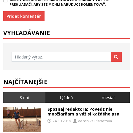
PREHLIADAČI, ABY STE MOHLI NABUDÚCE KOMENTOVAŤ.
VYHĽADÁVANIE
Hľadať:
NAJČÍTANEJŠIE
3 dni
týždeň
mesiac
Spoznaj redaktora: Povedz nie
množiarňam a váž si každého psa
24.10.2019
Veronika Planetová