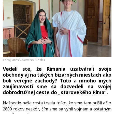
zdroj: archív Nového Blesku
Vedeli ste, že Rimania uzatvárali svoje
obchody aj na takých bizarných miestach ako
boli verejné záchody? Túto a mnoho iných
zaujímavostí sme sa dozvedeli na svojej
dobrodružnej ceste do „starovekého Ríma“.
Našťastie naša cesta trvala toľko, že sme tam prišli až o
2800 rokov neskôr, čím sme sa vyhli vojnám a ostatným