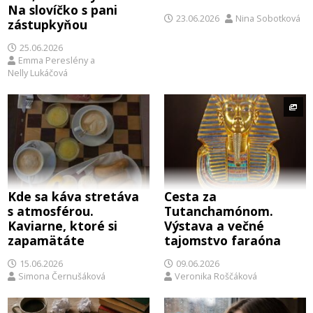
Na slovíčko s pani
23.06.2026
Nina Sobotková
zástupkyňou
25.06.2026
Emma Pereslény
a
Nelly Lukáčová
Kde sa káva stretáva
Cesta za
s atmosférou.
Tutanchamónom.
Kaviarne, ktoré si
Výstava a večné
zapamätáte
tajomstvo faraóna
15.06.2026
09.06.2026
Simona Černušáková
Veronika Roščáková