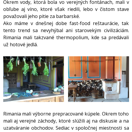
Okrem vody, ktorá bola vo verejných fontánach, mali v
obľube aj víno, ktoré však riedili, lebo v čistom stave
považovali jeho pitie za barbarské.
Ako máme v dnešnej dobe fast-food reštaurácie, tak
tento trend sa nevyhýbal ani starovekým civilizáciám.
Rimania mali takzvané thermopolium, kde sa predávali
už hotové jedlá.
Rimania mali výborne prepracované kúpele. Okrem toho
mali aj verejné záchody, ktoré slúžili aj na diskusie a na
uzatváranie obchodov. Sediac v spoločnej miestnosti sa