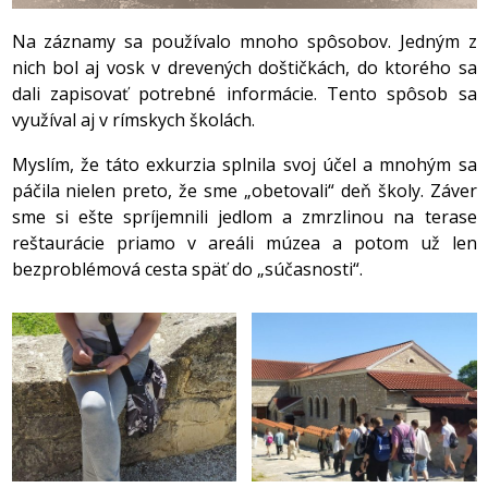
Na záznamy sa používalo mnoho spôsobov. Jedným z
nich bol aj vosk v drevených doštičkách, do ktorého sa
dali zapisovať potrebné informácie. Tento spôsob sa
využíval aj v rímskych školách.
Myslím, že táto exkurzia splnila svoj účel a mnohým sa
páčila nielen preto, že sme „obetovali“ deň školy. Záver
sme si ešte spríjemnili jedlom a zmrzlinou na terase
reštaurácie priamo v areáli múzea a potom už len
bezproblémová cesta späť do „súčasnosti“.