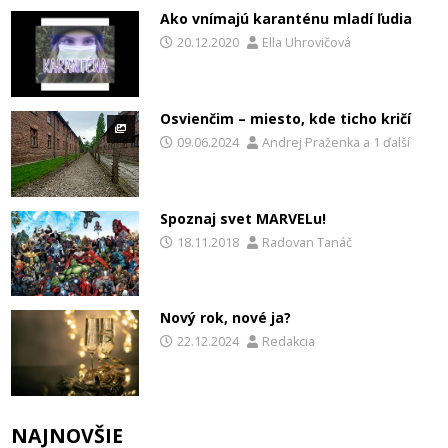
Ako vnímajú karanténu mladí ľudia
20.12.2020
Ella Uhrovičová
Osvienčim – miesto, kde ticho kričí
09.06.2024
Andrej Praženka
a
1 ďalší
Spoznaj svet MARVELu!
18.11.2018
Radovan Tanáč
Nový rok, nové ja?
22.12.2024
Redakcia
NAJNOVŠIE