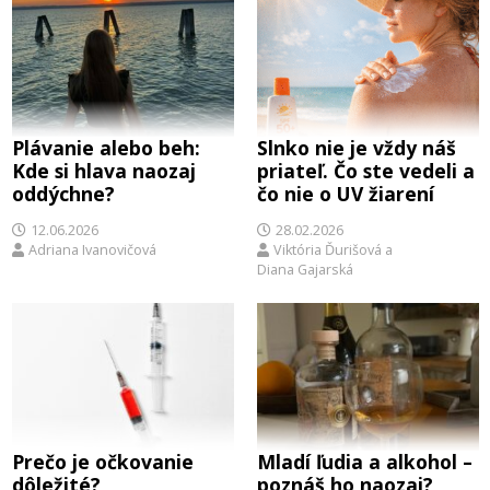
Plávanie alebo beh:
Slnko nie je vždy náš
Kde si hlava naozaj
priateľ. Čo ste vedeli a
oddýchne?
čo nie o UV žiarení
12.06.2026
28.02.2026
Adriana Ivanovičová
Viktória Ďurišová
a
Diana Gajarská
Prečo je očkovanie
Mladí ľudia a alkohol –
dôležité?
poznáš ho naozaj?