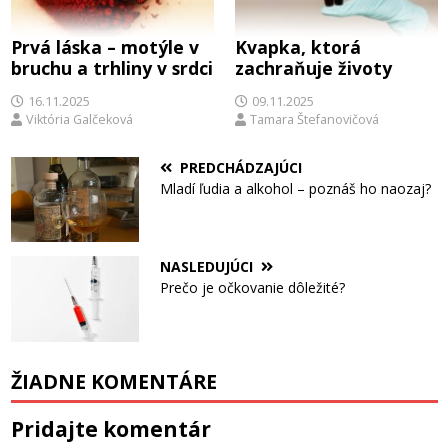
Prvá láska – motýle v
Kvapka, ktorá
bruchu a trhliny v srdci
zachraňuje životy
16.11.2025
09.11.2025
Viktória Galčeková
Tamara Štefanovičová
PREDCHÁDZAJÚCI
Mladí ľudia a alkohol – poznáš ho naozaj?
NASLEDUJÚCI
Prečo je očkovanie dôležité?
ŽIADNE KOMENTÁRE
Pridajte komentár