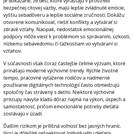
Je dokázané, že deti, ktoré vyrastajú v prostredí
bezpečnej citovej väzby, majú lepšie zvládnuté emócie,
vyššiu sebadôveru a lepšie sociálne zručnosti. Dokážu
otvorene komunikovať, riešiť konflikty a vytvárať si
zdravé vzťahy. Naopak, nedostatok emocionálnej
podpory môže viesť k problémom so správaním, úzkosti,
nízkemu sebavedomiu či ťažkostiam vo vytváraní si
vzťahov.
V súčasnosti však čoraz častejšie čelíme výzvam, ktoré
prinášajú moderné výchovné trendy. Rýchle životné
tempo, pracovné vyťaženie rodičov a nadmerné
používanie digitálnych technológií často obmedzujú
spoločný čas strávený s deťmi. Niektoré výchovné
prístupy navyše kladú dôraz najmä na výkon, úspech a
samostatnosť, pričom emocionálne potreby dieťaťa
zostávajú v úzadí.
Ďalším rizikom je prílišná voľnosť bez jasných hraníc.
Hoci je dôležité rešpektovať individualitu dieťaťa,