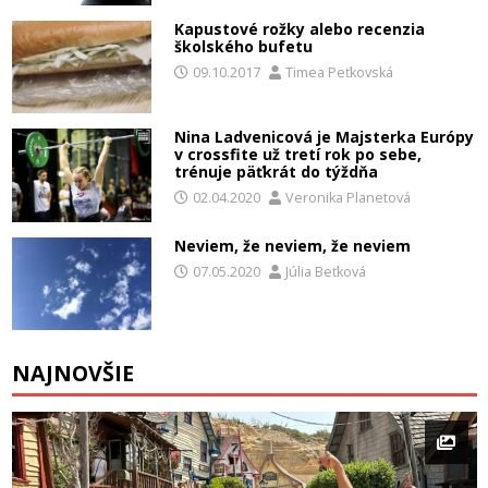
Kapustové rožky alebo recenzia
školského bufetu
09.10.2017
Timea Peťkovská
Nina Ladvenicová je Majsterka Európy
v crossfite už tretí rok po sebe,
trénuje päťkrát do týždňa
02.04.2020
Veronika Planetová
Neviem, že neviem, že neviem
07.05.2020
Júlia Beťková
NAJNOVŠIE