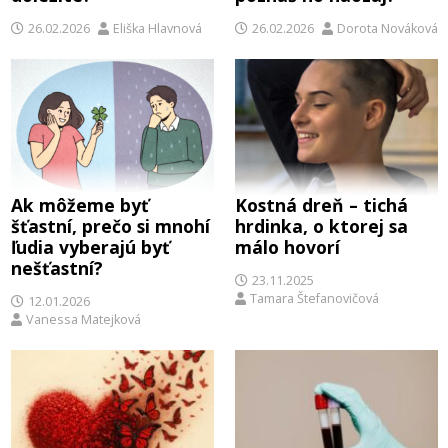
26.02.2026
Eliška Hlavnová
26.02.2026
Dorota Nováková
Ak môžeme byť
Kostná dreň – tichá
šťastní, prečo si mnohí
hrdinka, o ktorej sa
ľudia vyberajú byť
málo hovorí
nešťastní?
23.11.2025
Tamara Štefanovičová
12.01.2026
Vanessa Matejková