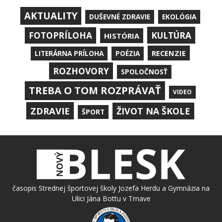
AKTUALITY
DUŠEVNÉ ZDRAVIE
EKOLÓGIA
KULTÚRA
FOTOPRÍLOHA
HISTÓRIA
RECENZIE
LITERÁRNA PRÍLOHA
POÉZIA
ROZHOVORY
SPOLOČNOSŤ
TREBA O TOM ROZPRÁVAŤ
VIDEO
ZDRAVIE
ŽIVOT NA ŠKOLE
ŠPORT
časopis Strednej športovej školy Jozefa Herdu a Gymnázia na
Ulici Jána Bottu v Trnave