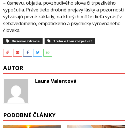
– úsmevu, objatia, povzbudivého slova či trpezlivého
vypočutia. Práve tieto drobné prejavy lásky a pozornosti
vytvárajú pevné základy, na ktorých môže dieťa vyrásť v
sebavedomého, empatického a psychicky vyrovnaného
človeka.
Duševné zdravie
Treba o tom rozprávať
AUTOR
Laura Valentová
PODOBNÉ ČLÁNKY