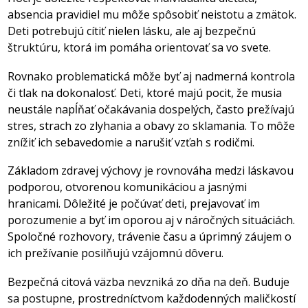
absencia pravidiel mu môže spôsobiť neistotu a zmätok.
Deti potrebujú cítiť nielen lásku, ale aj bezpečnú
štruktúru, ktorá im pomáha orientovať sa vo svete.
Rovnako problematická môže byť aj nadmerná kontrola
či tlak na dokonalosť. Deti, ktoré majú pocit, že musia
neustále napĺňať očakávania dospelých, často prežívajú
stres, strach zo zlyhania a obavy zo sklamania. To môže
znížiť ich sebavedomie a narušiť vzťah s rodičmi.
Základom zdravej výchovy je rovnováha medzi láskavou
podporou, otvorenou komunikáciou a jasnými
hranicami. Dôležité je počúvať deti, prejavovať im
porozumenie a byť im oporou aj v náročných situáciách.
Spoločné rozhovory, trávenie času a úprimný záujem o
ich prežívanie posilňujú vzájomnú dôveru.
Bezpečná citová väzba nevzniká zo dňa na deň. Buduje
sa postupne, prostredníctvom každodenných maličkostí