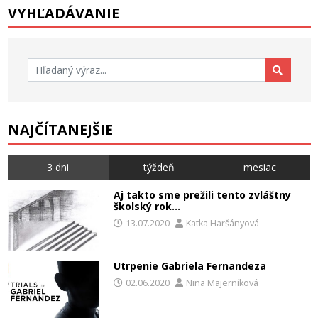
VYHĽADÁVANIE
Hľadať:
NAJČÍTANEJŠIE
3 dni
týždeň
mesiac
Aj takto sme prežili tento zvláštny
školský rok…
13.07.2020
Katka Haršányová
Utrpenie Gabriela Fernandeza
02.06.2020
Nina Majerníková