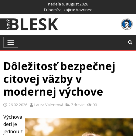
Preskočiť
nedeľa 9. august 2026
na
Ľubomíra
, zajtra:
Vavrinec
obsah
Dôležitosť bezpečnej
citovej väzby v
modernej výchove
26.02.2026
Laura Valentová
Zdravie
90
Výchova
detí je
jednou z