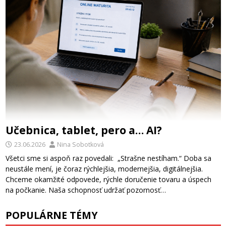
Učebnica, tablet, pero a… AI?
23.06.2026
Nina Sobotková
Všetci sme si aspoň raz povedali: „Strašne nestíham.“ Doba sa
neustále mení, je čoraz rýchlejšia, modernejšia, digitálnejšia.
Chceme okamžité odpovede, rýchle doručenie tovaru a úspech
na počkanie. Naša schopnosť udržať pozornosť…
POPULÁRNE TÉMY