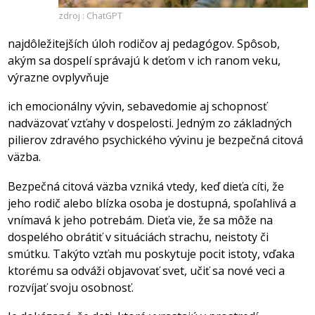
zdroj : ChatGPT
najdôležitejších úloh rodičov aj pedagógov. Spôsob,
akým sa dospelí správajú k deťom v ich ranom veku,
výrazne ovplyvňuje
ich emocionálny vývin, sebavedomie aj schopnosť
nadväzovať vzťahy v dospelosti. Jedným zo základných
pilierov zdravého psychického vývinu je bezpečná citová
väzba.
Bezpečná citová väzba vzniká vtedy, keď dieťa cíti, že
jeho rodič alebo blízka osoba je dostupná, spoľahlivá a
vnímavá k jeho potrebám. Dieťa vie, že sa môže na
dospelého obrátiť v situáciách strachu, neistoty či
smútku. Takýto vzťah mu poskytuje pocit istoty, vďaka
ktorému sa odváži objavovať svet, učiť sa nové veci a
rozvíjať svoju osobnosť.