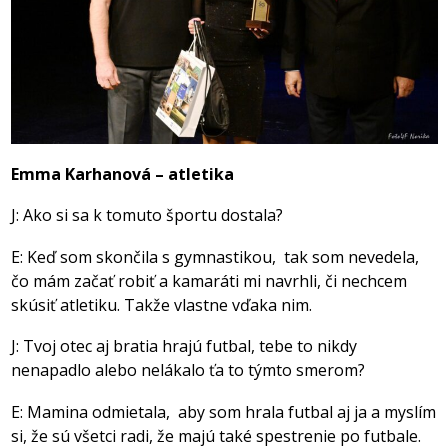
Emma Karhanová – atletika
J: Ako si sa k tomuto športu dostala?
E: Keď som skončila s gymnastikou, tak som nevedela,
čo mám začať robiť a kamaráti mi navrhli, či nechcem
skúsiť atletiku. Takže vlastne vďaka nim.
J: Tvoj otec aj bratia hrajú futbal, tebe to nikdy
nenapadlo alebo nelákalo ťa to týmto smerom?
E: Mamina odmietala, aby som hrala futbal aj ja a myslím
si, že sú všetci radi, že majú také spestrenie po futbale.