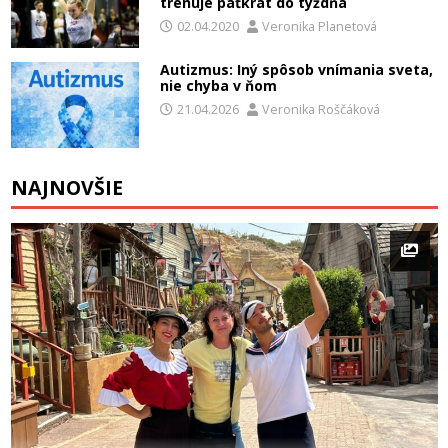
trénuje päťkrát do týždňa
02.04.2020
Veronika Planetová
Autizmus: Iný spôsob vnímania sveta,
nie chyba v ňom
21.04.2026
Veronika Roščáková
NAJNOVŠIE