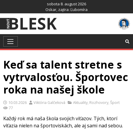
Preskočiť
sobota 8. august 2026
na
Oskar
, zajtra:
Ľubomíra
obsah
Keď sa talent stretne s
vytrvalosťou. Športovec
roka na našej škole
10.03.2026
Viktória Galčeková
Aktuality
,
Rozhovory
,
Šport
77
Každý rok má naša škola svojich víťazov. Tých, ktorí
víťazia nielen na športoviskách, ale aj sami nad sebou.