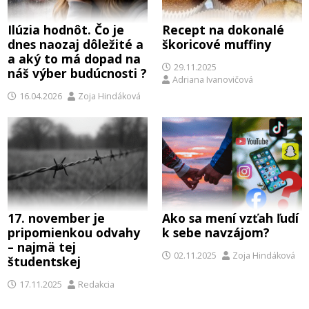
Ilúzia hodnôt. Čo je
Recept na dokonalé
dnes naozaj dôležité a
škoricové muffiny
a aký to má dopad na
29.11.2025
náš výber budúcnosti ?
Adriana Ivanovičová
16.04.2026
Zoja Hindáková
17. november je
Ako sa mení vzťah ľudí
pripomienkou odvahy
k sebe navzájom?
– najmä tej
02.11.2025
Zoja Hindáková
študentskej
17.11.2025
Redakcia