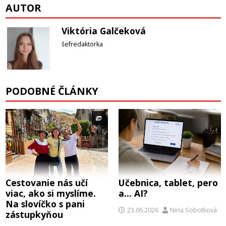
AUTOR
Viktória Galčeková
šefredaktorka
PODOBNÉ ČLÁNKY
Cestovanie nás učí
Učebnica, tablet, pero
viac, ako si myslíme.
a… AI?
Na slovíčko s pani
23.06.2026
Nina Sobotková
zástupkyňou