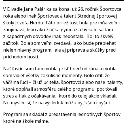
V Divadle Jána Palárika sa konal už 26. ročník Športovca
roka alebo inak Športovec a talent Strednej športovej
školy Jozefa Herdu. Táto príležitosť bola pre mňa veľmi
zaujímavá, lebo ako žiačka gymnázia by som sa tam
z kapacitných dôvodov inak nedostala. Bol to skvelý
zážitok. Bola som veľmi zvedavá, ako bude prebiehať
nielen hlavný program, ale aj príprava a skúšky pred
príchodom hostí.
Našťastie som tam mohla prísť hneď od rána a mohla
som vidieť všetky zákulisné momenty. Bolo cítiť, že
väčšina ľudí – či už učitelia, športovci alebo naše talenty,
ktoré dopĺňali atmosféru celého programu, pociťovali
stres a tlak z očakávania, ktoré do celej akcie vkladali.
No myslím si, že na výsledok môžu byť všetci pyšní.
Program sa skladal z predstavenia jednotlivých športov,
ktoré na škole máme.