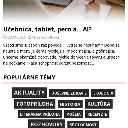
Učebnica, tablet, pero a… AI?
23.06.2026
Nina Sobotková
Všetci sme si aspoň raz povedali: „Strašne nestíham.“ Doba sa
neustále mení, je čoraz rýchlejšia, modernejšia, digitálnejšia.
Chceme okamžité odpovede, rýchle doručenie tovaru a úspech
na počkanie. Naša schopnosť udržať pozornosť…
POPULÁRNE TÉMY
AKTUALITY
DUŠEVNÉ ZDRAVIE
EKOLÓGIA
KULTÚRA
FOTOPRÍLOHA
HISTÓRIA
RECENZIE
LITERÁRNA PRÍLOHA
POÉZIA
ROZHOVORY
SPOLOČNOSŤ