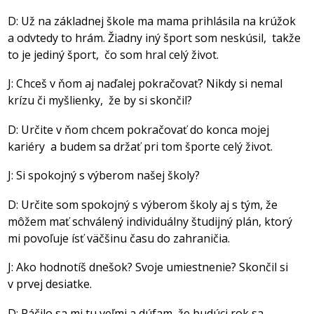
D: Už na základnej škole ma mama prihlásila na krúžok
a odvtedy to hrám. Žiadny iný šport som neskúsil, takže
to je jediný šport, čo som hral celý život.
J: Chceš v ňom aj naďalej pokračovať? Nikdy si nemal
krízu či myšlienky, že by si skončil?
D: Určite v ňom chcem pokračovať do konca mojej
kariéry a budem sa držať pri tom športe celý život.
J: Si spokojný s výberom našej školy?
D: Určite som spokojný s výberom školy aj s tým, že
môžem mať schválený individuálny študijný plán, ktorý
mi povoľuje ísť väčšinu času do zahraničia.
J: Ako hodnotíš dnešok? Svoje umiestnenie? Skončil si
v prvej desiatke.
D: Páčilo sa mi tu veľmi a dúfam, že budúci rok sa