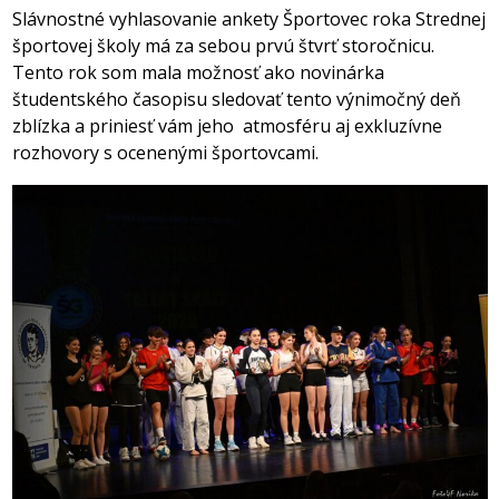
Slávnostné vyhlasovanie ankety Športovec roka Strednej
športovej školy má za sebou prvú štvrť storočnicu.
Tento rok som mala možnosť ako novinárka
študentského časopisu sledovať tento výnimočný deň
zblízka a priniesť vám jeho atmosféru aj exkluzívne
rozhovory s ocenenými športovcami.