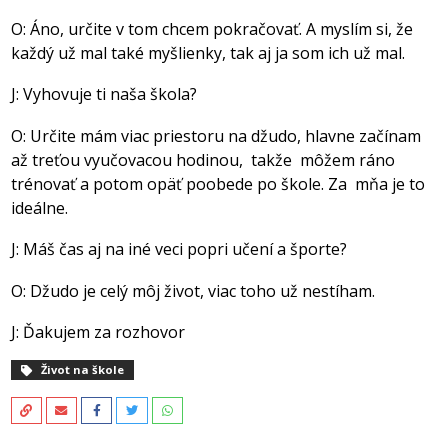
O: Áno, určite v tom chcem pokračovať. A myslím si, že
každý už mal také myšlienky, tak aj ja som ich už mal.
J: Vyhovuje ti naša škola?
O: Určite mám viac priestoru na džudo, hlavne začínam
až treťou vyučovacou hodinou, takže môžem ráno
trénovať a potom opäť poobede po škole. Za mňa je to
ideálne.
J: Máš čas aj na iné veci popri učení a športe?
O: Džudo je celý môj život, viac toho už nestíham.
J: Ďakujem za rozhovor
Život na škole