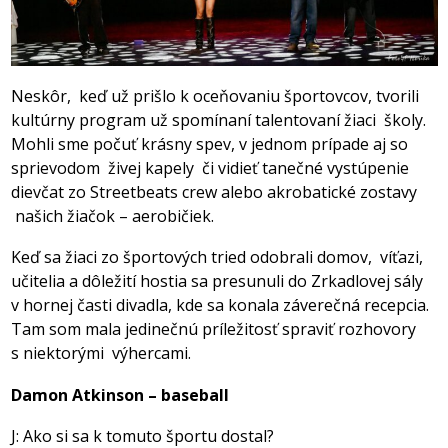
Neskôr, keď už prišlo k oceňovaniu športovcov, tvorili
kultúrny program už spomínaní talentovaní žiaci školy.
Mohli sme počuť krásny spev, v jednom prípade aj so
sprievodom živej kapely či vidieť tanečné vystúpenie
dievčat zo Streetbeats crew alebo akrobatické zostavy
našich žiačok – aerobičiek.
Keď sa žiaci zo športových tried odobrali domov, víťazi,
učitelia a dôležití hostia sa presunuli do Zrkadlovej sály
v hornej časti divadla, kde sa konala záverečná recepcia.
Tam som mala jedinečnú príležitosť spraviť rozhovory
s niektorými výhercami.
Damon Atkinson – baseball
J: Ako si sa k tomuto športu dostal?