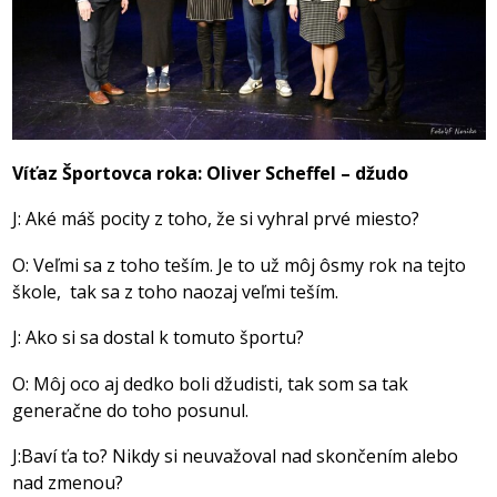
Víťaz Športovca roka: Oliver Scheffel – džudo
J: Aké máš pocity z toho, že si vyhral prvé miesto?
O: Veľmi sa z toho teším. Je to už môj ôsmy rok na tejto
škole, tak sa z toho naozaj veľmi teším.
J: Ako si sa dostal k tomuto športu?
O: Môj oco aj dedko boli džudisti, tak som sa tak
generačne do toho posunul.
J:Baví ťa to? Nikdy si neuvažoval nad skončením alebo
nad zmenou?