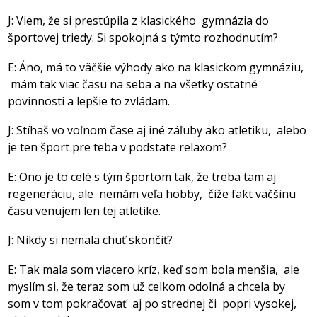
J: Viem, že si prestúpila z klasického gymnázia do
športovej triedy. Si spokojná s týmto rozhodnutím?
E: Áno, má to väčšie výhody ako na klasickom gymnáziu,
mám tak viac času na seba a na všetky ostatné
povinnosti a lepšie to zvládam.
J: Stíhaš vo voľnom čase aj iné záľuby ako atletiku, alebo
je ten šport pre teba v podstate relaxom?
E: Ono je to celé s tým športom tak, že treba tam aj
regeneráciu, ale nemám veľa hobby, čiže fakt väčšinu
času venujem len tej atletike.
J: Nikdy si nemala chuť skončiť?
E: Tak mala som viacero kríz, keď som bola menšia, ale
myslím si, že teraz som už celkom odolná a chcela by
som v tom pokračovať aj po strednej či popri vysokej,