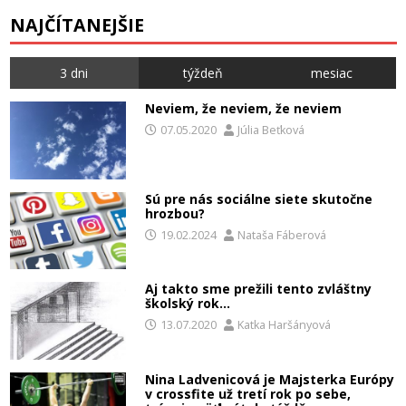
NAJČÍTANEJŠIE
3 dni
týždeň
mesiac
Neviem, že neviem, že neviem
07.05.2020
Júlia Beťková
Sú pre nás sociálne siete skutočne
hrozbou?
19.02.2024
Nataša Fáberová
Aj takto sme prežili tento zvláštny
školský rok…
13.07.2020
Katka Haršányová
Nina Ladvenicová je Majsterka Európy
v crossfite už tretí rok po sebe,