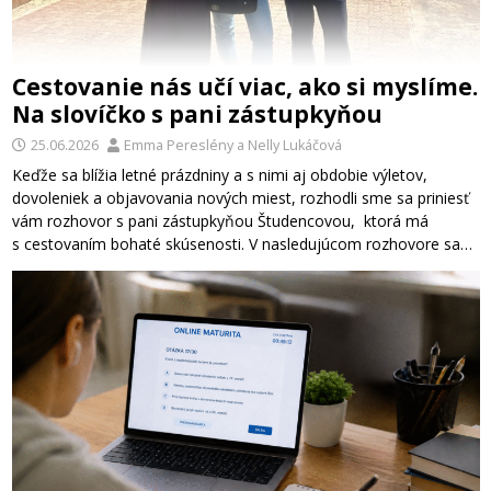
Cestovanie nás učí viac, ako si myslíme.
Na slovíčko s pani zástupkyňou
25.06.2026
Emma Pereslény
a
Nelly Lukáčová
Keďže sa blížia letné prázdniny a s nimi aj obdobie výletov,
dovoleniek a objavovania nových miest, rozhodli sme sa priniesť
vám rozhovor s pani zástupkyňou Študencovou, ktorá má
s cestovaním bohaté skúsenosti. V nasledujúcom rozhovore sa…