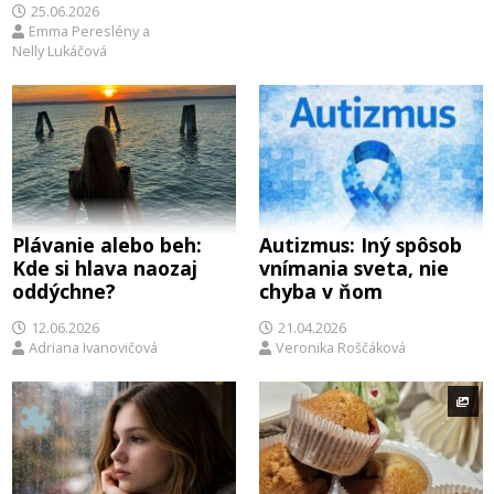
25.06.2026
Emma Pereslény
a
Nelly Lukáčová
Plávanie alebo beh:
Autizmus: Iný spôsob
Kde si hlava naozaj
vnímania sveta, nie
oddýchne?
chyba v ňom
12.06.2026
21.04.2026
Adriana Ivanovičová
Veronika Roščáková