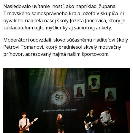
Nasledovalo uvítanie hostí, ako napríklad župana
Trnavského samosprávneho kraja Jozefa Viskupiča či
bývalého riaditeľa našej školy Jozefa Jančoviča, ktorý je
zakladateľom tejto myšlienky aj samotnej ankety.
Moderátori odovzdali slovo súčasnému riaditeľovi školy
Petrovi Tomanovi, ktorý predniesol skvelý motivačný
príhovor, adresovaný najmä našim športovcom.