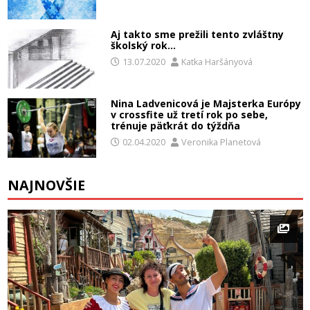
Aj takto sme prežili tento zvláštny
školský rok…
13.07.2020
Katka Haršányová
Nina Ladvenicová je Majsterka Európy
v crossfite už tretí rok po sebe,
trénuje päťkrát do týždňa
02.04.2020
Veronika Planetová
NAJNOVŠIE