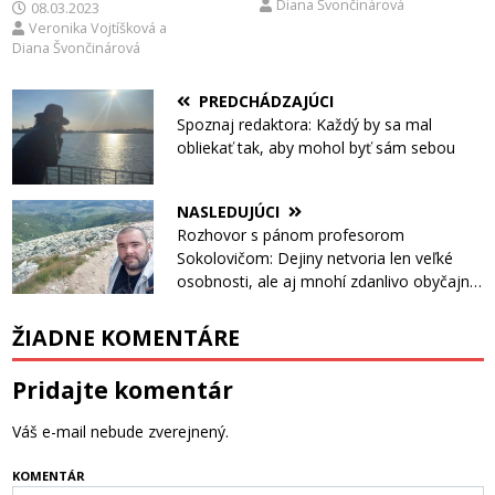
Diana Švončinárová
08.03.2023
Veronika Vojtíšková
a
Diana Švončinárová
PREDCHÁDZAJÚCI
Spoznaj redaktora: Každý by sa mal
obliekať tak, aby mohol byť sám sebou
NASLEDUJÚCI
Rozhovor s pánom profesorom
Sokolovičom: Dejiny netvoria len veľké
osobnosti, ale aj mnohí zdanlivo obyčajní
ľudia
ŽIADNE KOMENTÁRE
Pridajte komentár
Váš e-mail nebude zverejnený.
KOMENTÁR