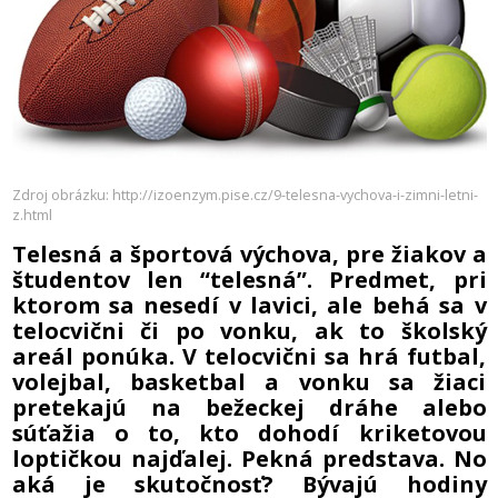
Zdroj obrázku: http://izoenzym.pise.cz/9-telesna-vychova-i-zimni-letni-
z.html
Telesná a športová výchova, pre žiakov a
študentov len “telesná”. Predmet, pri
ktorom sa nesedí v lavici, ale behá sa v
telocvični či po vonku, ak to školský
areál ponúka. V telocvični sa hrá futbal,
volejbal, basketbal a vonku sa žiaci
pretekajú na bežeckej dráhe alebo
súťažia o to, kto dohodí kriketovou
loptičkou najďalej. Pekná predstava. No
aká je skutočnosť? Bývajú hodiny