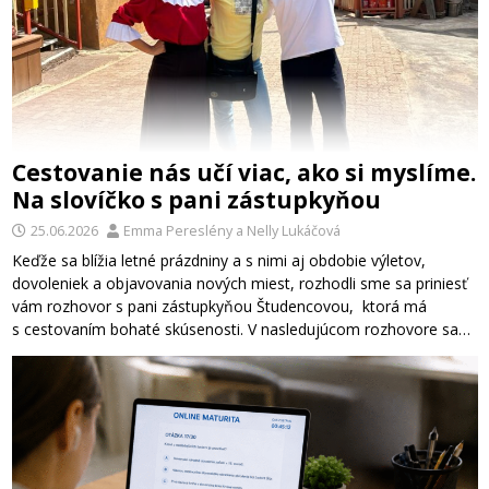
Cestovanie nás učí viac, ako si myslíme.
Na slovíčko s pani zástupkyňou
25.06.2026
Emma Pereslény
a
Nelly Lukáčová
Keďže sa blížia letné prázdniny a s nimi aj obdobie výletov,
dovoleniek a objavovania nových miest, rozhodli sme sa priniesť
vám rozhovor s pani zástupkyňou Študencovou, ktorá má
s cestovaním bohaté skúsenosti. V nasledujúcom rozhovore sa…