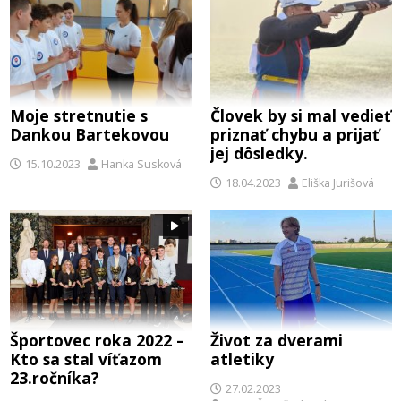
Moje stretnutie s
Človek by si mal vedieť
Dankou Bartekovou
priznať chybu a prijať
jej dôsledky.
15.10.2023
Hanka Susková
18.04.2023
Eliška Jurišová
Športovec roka 2022 –
Život za dverami
Kto sa stal víťazom
atletiky
23.ročníka?
27.02.2023