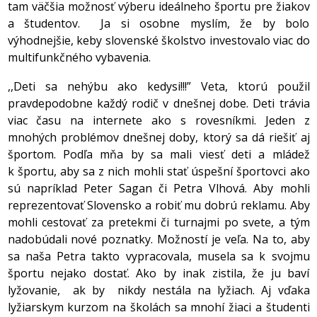
tam väčšia možnosť výberu ideálneho športu pre žiakov
a študentov. Ja si osobne myslím, že by bolo
výhodnejšie, keby slovenské školstvo investovalo viac do
multifunkčného vybavenia.
,,Deti sa nehýbu ako kedysi!!!” Veta, ktorú použil
pravdepodobne každý rodič v dnešnej dobe. Deti trávia
viac času na internete ako s rovesníkmi. Jeden z
mnohých problémov dnešnej doby, ktorý sa dá riešiť aj
športom. Podľa mňa by sa mali viesť deti a mládež
k športu, aby sa z nich mohli stať úspešní športovci ako
sú napríklad Peter Sagan či Petra Vlhová. Aby mohli
reprezentovať Slovensko a robiť mu dobrú reklamu. Aby
mohli cestovať za pretekmi či turnajmi po svete, a tým
nadobúdali nové poznatky. Možností je veľa. Na to, aby
sa naša Petra takto vypracovala, musela sa k svojmu
športu nejako dostať. Ako by inak zistila, že ju baví
lyžovanie, ak by nikdy nestála na lyžiach. Aj vďaka
lyžiarskym kurzom na školách sa mnohí žiaci a študenti