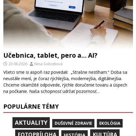
Učebnica, tablet, pero a… AI?
23.06.2026
Nina Sobotková
Všetci sme si aspoň raz povedali: „Strašne nestíham.“ Doba sa
neustále mení, je čoraz rýchlejšia, modernejšia, digitálnejšia.
Chceme okamžité odpovede, rýchle doručenie tovaru a úspech
na počkanie. Naša schopnosť udržať pozornosť…
POPULÁRNE TÉMY
AKTUALITY
DUŠEVNÉ ZDRAVIE
EKOLÓGIA
KULTÚRA
FOTOPRÍLOHA
HISTÓRIA