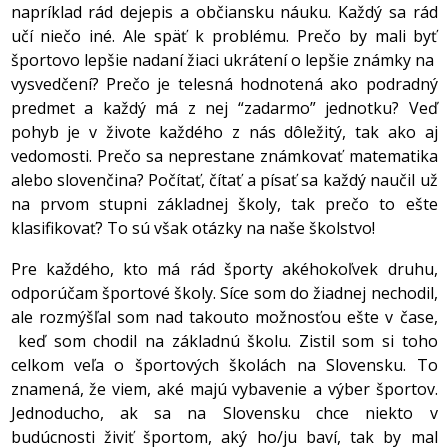
napríklad rád dejepis a občiansku náuku. Každý sa rád
učí niečo iné. Ale späť k problému. Prečo by mali byť
športovo lepšie nadaní žiaci ukrátení o lepšie známky na
vysvedčení? Prečo je telesná hodnotená ako podradný
predmet a každý má z nej “zadarmo” jednotku? Veď
pohyb je v živote každého z nás dôležitý, tak ako aj
vedomosti. Prečo sa neprestane známkovať matematika
alebo slovenčina? Počítať, čítať a písať sa každý naučil už
na prvom stupni základnej školy, tak prečo to ešte
klasifikovať? To sú však otázky na naše školstvo!
Pre každého, kto má rád športy akéhokoľvek druhu,
odporúčam športové školy. Síce som do žiadnej nechodil,
ale rozmýšľal som nad takouto možnosťou ešte v čase,
keď som chodil na základnú školu. Zistil som si toho
celkom veľa o športových školách na Slovensku. To
znamená, že viem, aké majú vybavenie a výber športov.
Jednoducho, ak sa na Slovensku chce niekto v
budúcnosti živiť športom, aký ho/ju baví, tak by mal