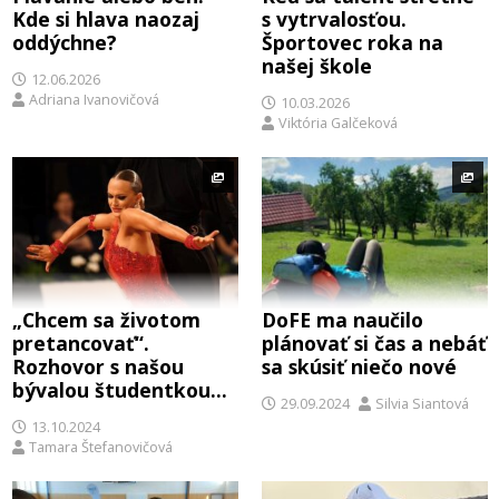
Kde si hlava naozaj
s vytrvalosťou.
oddýchne?
Športovec roka na
našej škole
12.06.2026
Adriana Ivanovičová
10.03.2026
Viktória Galčeková
„Chcem sa životom
DoFE ma naučilo
pretancovať“.
plánovať si čas a nebáť
Rozhovor s našou
sa skúsiť niečo nové
bývalou študentkou
29.09.2024
Silvia Siantová
Eliškou Lenčešovou o
13.10.2024
jej tanečnej ceste a
Tamara Štefanovičová
úspechoch