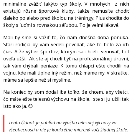
minimálne zvážiť takýto typ školy. V mnohých z nich
existujú rôzne športové kluby, takže nemusíte chodiť
ďaleko po alebo pred školou na tréningy. Plus chodíte do
školy s ľuďmi s rovnakou záľubou. To je veľmi lákavé.
Mali by sme si vážiť to, čo nám dnešná doba ponúka.
Starí rodičia by vám vedeli povedať, aké to bolo za ich
čias. A že výber športov, ktorým sa chceli venovať, bol
oveľa užší. Ak ste aj chceli byť na profesionálnej úrovni,
tak vám chýbali peniaze. K tomu chlapci ešte chodili na
vojnu, kde mali úplne iný režim, než máme my. V skratke,
máme sa lepšie než si myslíme.
Na koniec by som dodal iba toľko, že chcem, aby všetci,
čo máte ešte telesnú výchovu na škole, ste si ju užili tak
isto ako ja. 😉
Tento článok je pohľad na výučbu telesnej výchovy vo
všeobecnosti a nie je konkrétne mierený voči žiadnej škole.