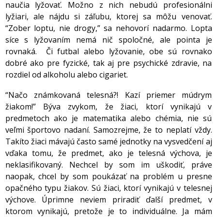
naučia lyžovať. Možno z nich nebudú profesionálni
lyžiari, ale nájdu si záľubu, ktorej sa môžu venovať.
“Zober loptu, nie drogy,” sa nehovorí nadarmo. Lopta
síce s lyžovaním nemá nič spoločné, ale pointa je
rovnaká. Či futbal alebo lyžovanie, obe sú rovnako
dobré ako pre fyzické, tak aj pre psychické zdravie, na
rozdiel od alkoholu alebo cigariet.
“Načo známkovaná telesná?! Kazí priemer múdrym
žiakom!” Býva zvykom, že žiaci, ktorí vynikajú v
predmetoch ako je matematika alebo chémia, nie sú
veľmi športovo nadaní. Samozrejme, že to neplatí vždy.
Takíto žiaci mávajú často samé jednotky na vysvedčení aj
vďaka tomu, že predmet, ako je telesná výchova, je
neklasifikovaný. Nechcel by som im uškodiť, práve
naopak, chcel by som poukázať na problém u presne
opačného typu žiakov. Sú žiaci, ktorí vynikajú v telesnej
výchove. Úprimne neviem priradiť ďalší predmet, v
ktorom vynikajú, pretože je to individuálne. Ja mám