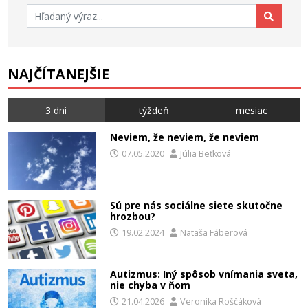
Hľadať:
NAJČÍTANEJŠIE
3 dni
týždeň
mesiac
Neviem, že neviem, že neviem
07.05.2020
Júlia Beťková
Sú pre nás sociálne siete skutočne
hrozbou?
19.02.2024
Nataša Fáberová
Autizmus: Iný spôsob vnímania sveta,
nie chyba v ňom
21.04.2026
Veronika Roščáková