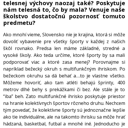
telesnej výchovy naozaj také? Poskytuje
nám telesná to, čo by mala? Venuje naše
školstvo dostatočnú pozornosť tomuto
predmetu?
Ako mnohí vieme, Slovensko nie je krajina, ktorá si môže
dovoliť vybavenie pre všetky športy v každej z našich
škôl rovnako. Predsa len máme základné, stredné a
vysoké školy. Ako teda určíme, ktoré športy by sa mali
podporovať viac a ktoré zasa menej? Porovnajme si
napríklad bežecký okruh s multifunkčným ihriskom. Po
bežeckom okruhu sa dá behať a….to je vlastne všetko.
Môžeme hovoriť, ako tam atléti behajú šprinty, 400
metrov dlhé behy s prekážkami či bez. Ale stále je to
“iba” beh. Zato multifunkčné ihrisko poskytuje priestor
na hranie kolektívnych športov rôzneho druhu. Nechcem
tým povedať, že kolektívne športy sú jednoznačne lepšie
ako tie individuálne, ale na takomto ihrisku sa môže hrať
hádzaná, basketbal, futbal a mnohé iné. Jednoducho je