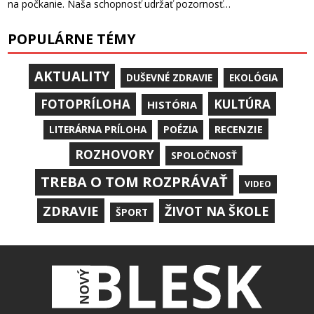
na počkanie. Naša schopnosť udržať pozornosť…
POPULÁRNE TÉMY
AKTUALITY
DUŠEVNÉ ZDRAVIE
EKOLÓGIA
KULTÚRA
FOTOPRÍLOHA
HISTÓRIA
RECENZIE
LITERÁRNA PRÍLOHA
POÉZIA
ROZHOVORY
SPOLOČNOSŤ
TREBA O TOM ROZPRÁVAŤ
VIDEO
ZDRAVIE
ŽIVOT NA ŠKOLE
ŠPORT