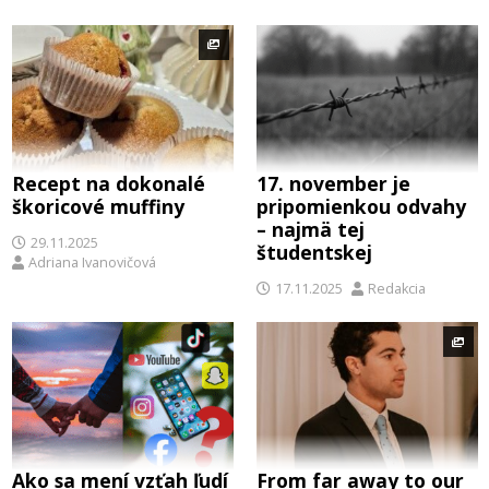
Recept na dokonalé
17. november je
škoricové muffiny
pripomienkou odvahy
– najmä tej
29.11.2025
študentskej
Adriana Ivanovičová
17.11.2025
Redakcia
Ako sa mení vzťah ľudí
From far away to our