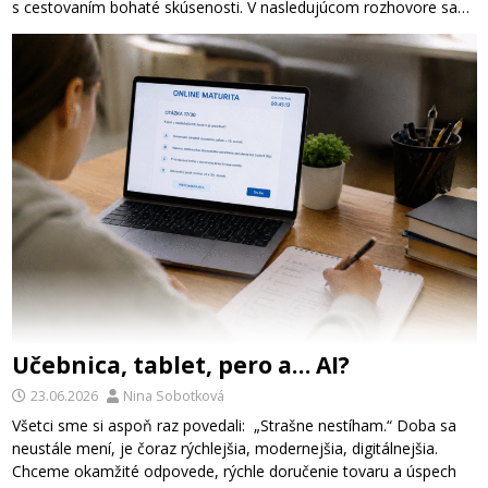
s cestovaním bohaté skúsenosti. V nasledujúcom rozhovore sa…
Učebnica, tablet, pero a… AI?
23.06.2026
Nina Sobotková
Všetci sme si aspoň raz povedali: „Strašne nestíham.“ Doba sa
neustále mení, je čoraz rýchlejšia, modernejšia, digitálnejšia.
Chceme okamžité odpovede, rýchle doručenie tovaru a úspech