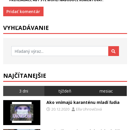
VYHĽADÁVANIE
Hľadať:
NAJČÍTANEJŠIE
3 dni
týždeň
mesiac
Ako vnímajú karanténu mladí ľudia
20.12.2020
Ella Uhrovičová