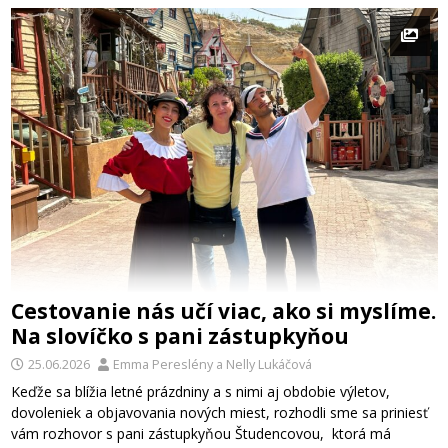
Cestovanie nás učí viac, ako si myslíme.
Na slovíčko s pani zástupkyňou
25.06.2026
Emma Pereslény
a
Nelly Lukáčová
Keďže sa blížia letné prázdniny a s nimi aj obdobie výletov,
dovoleniek a objavovania nových miest, rozhodli sme sa priniesť
vám rozhovor s pani zástupkyňou Študencovou, ktorá má