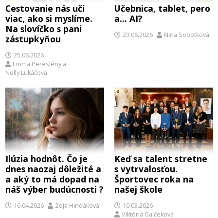
Cestovanie nás učí
Učebnica, tablet, pero
viac, ako si myslíme.
a… AI?
Na slovíčko s pani
23.06.2026
Nina Sobotková
zástupkyňou
25.06.2026
Emma Pereslény
a
Nelly Lukáčová
Ilúzia hodnôt. Čo je
Keď sa talent stretne
dnes naozaj dôležité a
s vytrvalosťou.
a aký to má dopad na
Športovec roka na
náš výber budúcnosti ?
našej škole
16.04.2026
Zoja Hindáková
10.03.2026
Viktória Galčeková