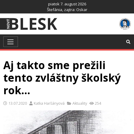
Preskočiť
piatok 7. august 2026
na
Štefánia
, zajtra:
Oskar
obsah
Aj takto sme prežili
tento zvláštny školský
rok…
13.07.2020
Katka Haršányová
Aktuality
254