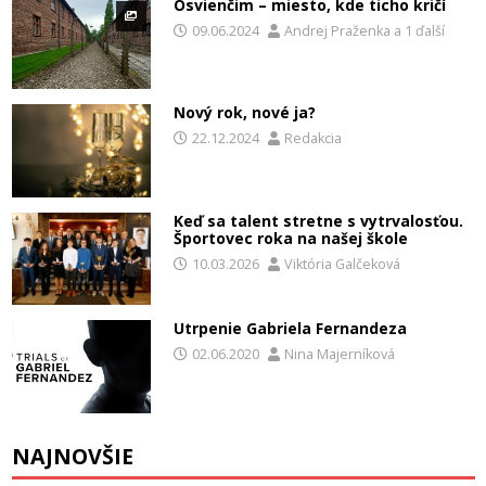
Osvienčim – miesto, kde ticho kričí
09.06.2024
Andrej Praženka
a
1 ďalší
Nový rok, nové ja?
22.12.2024
Redakcia
Keď sa talent stretne s vytrvalosťou.
Športovec roka na našej škole
10.03.2026
Viktória Galčeková
Utrpenie Gabriela Fernandeza
02.06.2020
Nina Majerníková
NAJNOVŠIE