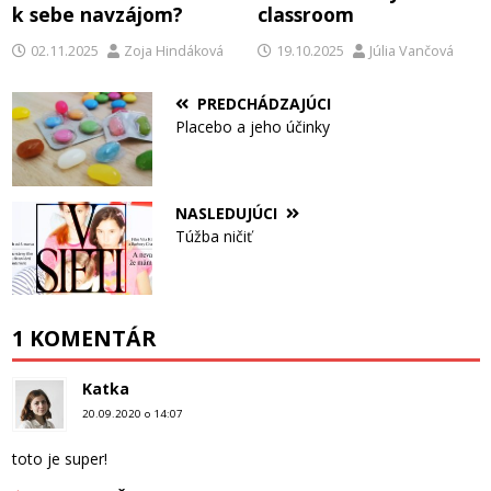
k sebe navzájom?
classroom
02.11.2025
Zoja Hindáková
19.10.2025
Júlia Vančová
PREDCHÁDZAJÚCI
Placebo a jeho účinky
NASLEDUJÚCI
Túžba ničiť
1 KOMENTÁR
Katka
20.09.2020 o 14:07
toto je super!