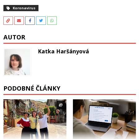
Koronavírus
AUTOR
Katka Haršányová
PODOBNÉ ČLÁNKY