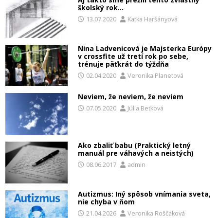
školský rok…
13.07.2020
Katka Haršányová
Nina Ladvenicová je Majsterka Európy
v crossfite už tretí rok po sebe,
trénuje päťkrát do týždňa
02.04.2020
Veronika Planetová
Neviem, že neviem, že neviem
07.05.2020
Júlia Beťková
Ako zbaliť babu (Praktický letný
manuál pre váhavých a neistých)
08.06.2017
admin
Autizmus: Iný spôsob vnímania sveta,
nie chyba v ňom
21.04.2026
Veronika Roščáková