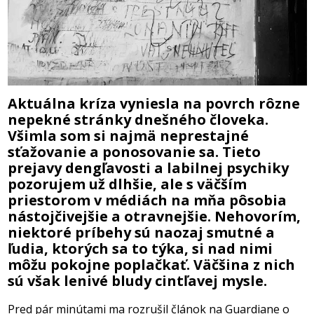
Aktuálna kríza vyniesla na povrch rôzne
nepekné stránky dnešného človeka.
Všimla som si najmä neprestajné
sťažovanie a ponosovanie sa. Tieto
prejavy dengľavosti a labilnej psychiky
pozorujem už dlhšie, ale s väčším
priestorom v médiách na mňa pôsobia
nástojčivejšie a otravnejšie. Nehovorím,
niektoré príbehy sú naozaj smutné a
ľudia, ktorých sa to týka, si nad nimi
môžu pokojne poplačkať. Väčšina z nich
sú však lenivé bludy cintľavej mysle.
Pred pár minútami ma rozrušil článok na Guardiane o