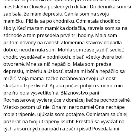
mestského človeka posledných dekád. Do denníka som si
zapísala, že mám depresiu. Gánila som na svoju
mamičku. Plížila sa po chodníku. Odmietala chodiť do
školy. Keď ma tam mamička dotlačila, zavrela som sa na
záchode a tam presedela prvé tri hodiny. Mala som
pritom dôvody na radosť. Zlomenina stavcov dopadla
dobre, neochrnula som. Mohla som zase jazdiť, sedieť,
chodiť, vysedávať v podnikoch, písať, všetky dvere boli
otvorené. Mne sa nič nepáčilo. Mala som predsa
depresiu, mizériu a úzkosť, stal sa mi bôľ a nepáčilo sa
mi žiť. Moja mama
ťažko naťahovala svoju už dosť
skúšanú trpezlivosť. Apatia počas pobytu v nemocnici
pre ňu bola vysvetliteľná. Bláznovstvo pani
Rochesterovej vyvierajúce v domácej liečbe pochopiteľné.
Všetko potom už nie. Ona mi nerozumie! Ona nechápe
moje trápenie, ujúkala som potajme. Odmietam sa ďalej
pozerať na tvoj utrápený ksicht. Prestaň sa vyvážať na
tých absurdných paripách a začni písať! Povedala mi