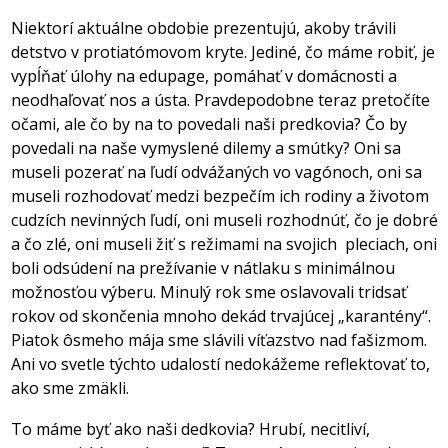
Niektorí aktuálne obdobie prezentujú, akoby trávili
detstvo v protiatómovom kryte. Jediné, čo máme robiť, je
vypĺňať úlohy na edupage, pomáhať v domácnosti a
neodhaľovať nos a ústa. Pravdepodobne teraz pretočíte
očami, ale čo by na to povedali naši predkovia? Čo by
povedali na naše vymyslené dilemy a smútky? Oni sa
museli pozerať na ľudí odvážaných vo vagónoch, oni sa
museli rozhodovať medzi bezpečím ich rodiny a životom
cudzích nevinných ľudí, oni museli rozhodnúť, čo je dobré
a čo zlé, oni museli žiť s režimami na svojich
pleciach, oni
boli odsúdení na prežívanie v nátlaku s minimálnou
možnosťou výberu. Minulý rok sme oslavovali tridsať
rokov od skončenia mnoho dekád trvajúcej „karantény“.
Piatok ôsmeho mája sme slávili víťazstvo nad fašizmom.
Ani vo svetle týchto udalostí nedokážeme reflektovať to,
ako sme zmäkli.
To máme byť ako naši dedkovia? Hrubí, necitliví,