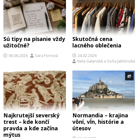
Sú tipy na písanie vždy
Skutočná cena
užitočné?
lacného oblečenia
06.06.2026
Sára Forrová
24.02.2026
Nela Galanská
a
Soňa Jablonská
Najkrutejší severský
Normandia – krajina
trest – kde končí
vôní, vĺn, histórie a
pravda a kde začína
útesov
mýtus