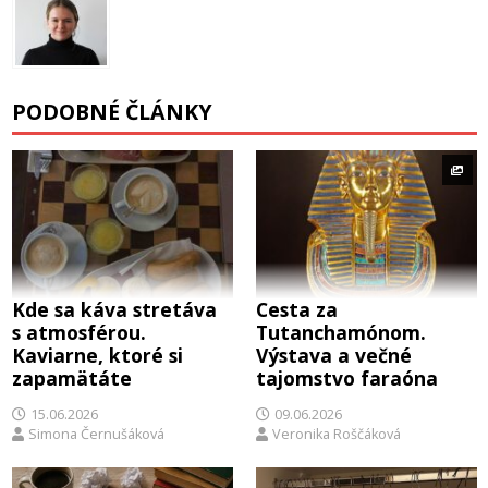
PODOBNÉ ČLÁNKY
Kde sa káva stretáva
Cesta za
s atmosférou.
Tutanchamónom.
Kaviarne, ktoré si
Výstava a večné
zapamätáte
tajomstvo faraóna
15.06.2026
09.06.2026
Simona Černušáková
Veronika Roščáková