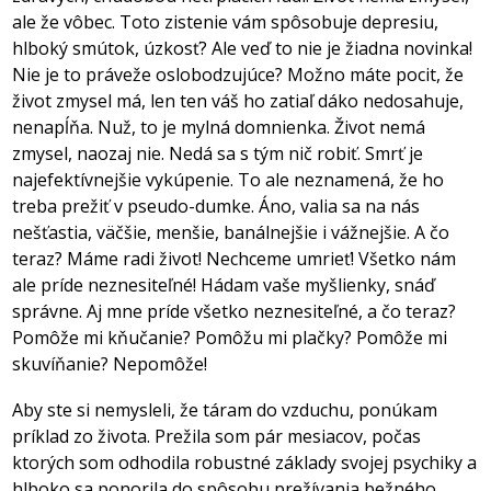
ale že vôbec. Toto zistenie vám spôsobuje depresiu,
hlboký smútok, úzkosť? Ale veď to nie je žiadna novinka!
Nie je to práveže oslobodzujúce? Možno máte pocit, že
život zmysel má, len ten váš ho zatiaľ dáko nedosahuje,
nenapĺňa. Nuž, to je mylná domnienka. Život nemá
zmysel, naozaj nie. Nedá sa s tým nič robiť. Smrť je
najefektívnejšie vykúpenie. To ale neznamená, že ho
treba prežiť v pseudo-dumke. Áno, valia sa na nás
nešťastia, väčšie, menšie, banálnejšie i vážnejšie. A čo
teraz? Máme radi život! Nechceme umrieť! Všetko nám
ale príde neznesiteľné! Hádam vaše myšlienky, snáď
správne. Aj mne príde všetko neznesiteľné, a čo teraz?
Pomôže mi kňučanie? Pomôžu mi plačky? Pomôže mi
skuvíňanie? Nepomôže!
Aby ste si nemysleli, že táram do vzduchu, ponúkam
príklad zo života. Prežila som pár mesiacov, počas
ktorých som odhodila robustné základy svojej psychiky a
hlboko sa ponorila do spôsobu prežívania bežného