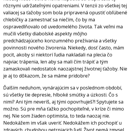
rôznymi udržateľnými opatreniami. V tenzii zo všetkej tej
valiacej sa ťažoby som bola pripravená opustiť obľúbené
chlebíčky a zamestnať sa niečím, čo by ma
ospravedlňovalo od uvedomelého života. Tak veľmi ma
mučili všetky diabolské aspekty môjho
predchádzajúceho konzumného prežívania a všetky
povinnosti nového živorenia. Niekedy, dosť často, mám
pocit, akoby si niektorí ľudia nakladali na plecia čo
najviac trápenia, len aby sa mali čím trápiť a tým
zamaskovali nedostatok naozajstnej životnej ťažoby. Nie
je aj to dôkazom, že sa máme pridobre?
Ďalším neduhom, vynárajúcim sa v poslednom období,
sú všetky tie depresie, hlboké smútky a úzkosti. Čo s
nimi? Ani tým neveríš, aj tými opovrhuješ?! Spytujete sa
možno. Sú pre mňa ťažko pochopiteľné, v kríze či mimo
nej. Nie som žiaden optimista, to teda naozaj nie.
Nedokážem im však uveriť. Nedokážem ich pochopiť u
zdravých, chudobou netrpiacich ľudí. Život nemá zmysel,