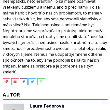
neempatickí, netolerantní? To sa máme posmievať
všetkému cudziemu a inému, ako tí pred nami? To sa
máme hanbiť hovoriť o našich problémoch, to máme v
sebe všetko dusiť, len aby sme nepôsobili slabošsky a
málo silne? Nie. Takí nemusíme a ani nemáme byť.
Nepotrebujeme sa správať ako prototyp bieleho muža
minulého storočia na to, aby sme ocenili statočnosť ľudí
bývalých generácií, nemusíme nasilu zhrubnúť na to, aby
sme zahodili precitlivenosť a uvedomili si blahobyt reálií,
v ktorých žijeme. Nemusíme udupať zjemnené odtiene
spoločnosti na to, aby sme pochopili banalitu našich
trápení. Máme sa pridobre a je potrebné sa s tým
zmieriť.
AUTOR
Laura Fedorová