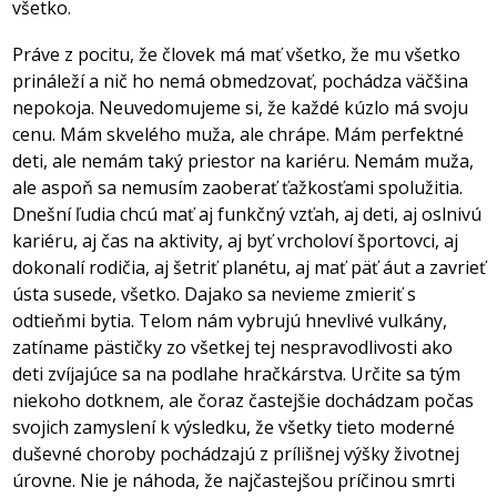
všetko.
Práve z pocitu, že človek má mať všetko, že mu všetko
prináleží a nič ho nemá obmedzovať, pochádza väčšina
nepokoja. Neuvedomujeme si, že každé kúzlo má svoju
cenu. Mám skvelého muža, ale chrápe. Mám perfektné
deti, ale nemám taký priestor na kariéru. Nemám muža,
ale aspoň sa nemusím zaoberať ťažkosťami spolužitia.
Dnešní ľudia chcú mať aj funkčný vzťah, aj deti, aj oslnivú
kariéru, aj čas na aktivity, aj byť vrcholoví športovci, aj
dokonalí rodičia, aj šetriť planétu, aj mať päť áut a zavrieť
ústa susede, všetko. Dajako sa nevieme zmieriť s
odtieňmi bytia. Telom nám vybrujú hnevlivé vulkány,
zatíname pästičky zo všetkej tej nespravodlivosti ako
deti zvíjajúce sa na podlahe hračkárstva. Určite sa tým
niekoho dotknem, ale čoraz častejšie dochádzam počas
svojich zamyslení k výsledku, že všetky tieto moderné
duševné choroby pochádzajú z prílišnej výšky životnej
úrovne. Nie je náhoda, že najčastejšou príčinou smrti