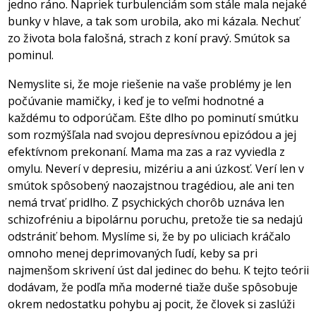
jedno ráno. Napriek turbulenciám som stále mala nejaké
bunky v hlave, a tak som urobila, ako mi kázala. Nechuť
zo života bola falošná, strach z koní pravý. Smútok sa
pominul.
Nemyslite si, že moje riešenie na vaše problémy je len
počúvanie mamičky, i keď je to veľmi hodnotné a
každému to odporúčam. Ešte dlho po pominutí smútku
som rozmýšľala nad svojou depresívnou epizódou a jej
efektívnom prekonaní. Mama ma zas a raz vyviedla z
omylu. Neverí v depresiu, mizériu a ani úzkosť. Verí len v
smútok spôsobený naozajstnou tragédiou, ale ani ten
nemá trvať pridlho. Z psychických chorôb uznáva len
schizofréniu a bipolárnu poruchu, pretože tie sa nedajú
odstrániť behom. Myslíme si, že by po uliciach kráčalo
omnoho menej deprimovaných ľudí, keby sa pri
najmenšom skrivení úst dal jedinec do behu. K tejto teórii
dodávam, že podľa mňa moderné tiaže duše spôsobuje
okrem nedostatku pohybu aj pocit, že človek si zaslúži