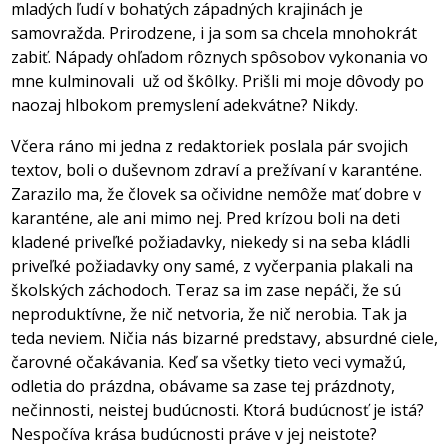
mladých ľudí v bohatých západných krajinách je
samovražda. Prirodzene, i ja som sa chcela mnohokrát
zabiť. Nápady ohľadom rôznych spôsobov vykonania vo
mne kulminovali
už od škôlky. Prišli mi moje dôvody po
naozaj hlbokom premyslení adekvátne? Nikdy.
Včera ráno mi jedna z redaktoriek poslala pár svojich
textov, boli o duševnom zdraví a prežívaní v karanténe.
Zarazilo ma, že človek sa očividne nemôže mať dobre v
karanténe, ale ani mimo nej. Pred krízou boli na deti
kladené priveľké požiadavky, niekedy si na seba kládli
priveľké požiadavky ony samé, z vyčerpania plakali na
školských záchodoch. Teraz sa im zase nepáči, že sú
neproduktívne, že nič netvoria, že nič nerobia. Tak ja
teda neviem. Ničia nás bizarné predstavy, absurdné ciele,
čarovné očakávania. Keď sa všetky tieto veci vymažú,
odletia do prázdna, obávame sa zase tej prázdnoty,
nečinnosti, neistej budúcnosti. Ktorá budúcnosť je istá?
Nespočíva krása budúcnosti práve v jej neistote?