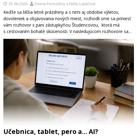
25.06.2026
Emma Pereslény
a
Nelly Lukáčová
Keďže sa blížia letné prázdniny a s nimi aj obdobie výletov,
dovoleniek a objavovania nových miest, rozhodli sme sa priniesť
vám rozhovor s pani zástupkyňou Študencovou, ktorá má
s cestovaním bohaté skúsenosti. V nasledujúcom rozhovore sa…
Učebnica, tablet, pero a… AI?