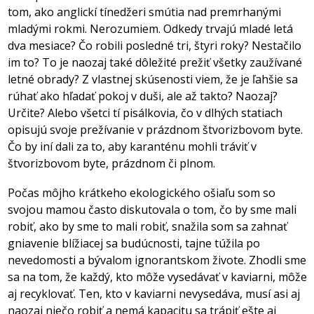
tom, ako anglickí tínedžeri smútia nad premrhanými
mladými rokmi. Nerozumiem. Odkedy trvajú mladé letá
dva mesiace? Čo robili posledné tri, štyri roky? Nestačilo
im to? To je naozaj také dôležité prežiť všetky zaužívané
letné obrady? Z vlastnej skúsenosti viem, že je ľahšie sa
rúhať ako hľadať pokoj v duši, ale až takto? Naozaj?
Určite? Alebo všetci tí pisálkovia, čo v dlhých statiach
opisujú svoje prežívanie v prázdnom štvorizbovom byte.
Čo by iní dali za to, aby karanténu mohli tráviť v
štvorizbovom byte, prázdnom či plnom.
Počas môjho krátkeho ekologického ošiaľu som so
svojou mamou často diskutovala o tom, čo by sme mali
robiť, ako by sme to mali robiť, snažila som sa zahnať
gniavenie blížiacej sa budúcnosti, tajne túžila po
nevedomosti a bývalom ignorantskom živote. Zhodli sme
sa na tom, že každý, kto môže vysedávať v kaviarni, môže
aj recyklovať. Ten, kto v kaviarni nevysedáva, musí asi aj
naozaj niečo robiť a nemá kapacitu sa trápiť ešte aj