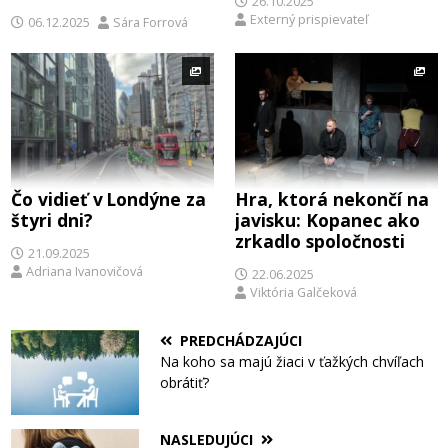
26.10.2025
Externý prispievateľ
06.12.2025
Sára Forrová
Čo vidieť v Londýne za
Hra, ktorá nekončí na
štyri dni?
javisku: Kopanec ako
zrkadlo spoločnosti
21.09.2025
Adriana Ivanovičová
22.06.2025
Viktória Galčeková
PREDCHÁDZAJÚCI
Na koho sa majú žiaci v ťažkých chvíľach
obrátiť?
NASLEDUJÚCI