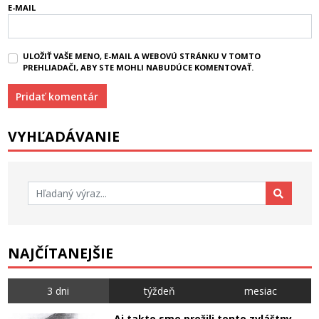
E-MAIL
ULOŽIŤ VAŠE MENO, E-MAIL A WEBOVÚ STRÁNKU V TOMTO
PREHLIADAČI, ABY STE MOHLI NABUDÚCE KOMENTOVAŤ.
VYHĽADÁVANIE
Hľadať:
NAJČÍTANEJŠIE
3 dni
týždeň
mesiac
Aj takto sme prežili tento zvláštny