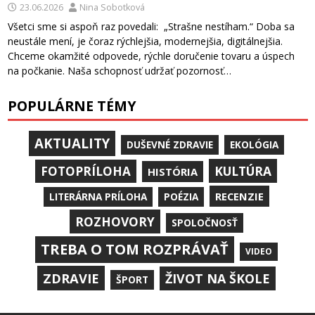
23.06.2026
Nina Sobotková
Všetci sme si aspoň raz povedali: „Strašne nestíham.“ Doba sa
neustále mení, je čoraz rýchlejšia, modernejšia, digitálnejšia.
Chceme okamžité odpovede, rýchle doručenie tovaru a úspech
na počkanie. Naša schopnosť udržať pozornosť…
POPULÁRNE TÉMY
AKTUALITY
DUŠEVNÉ ZDRAVIE
EKOLÓGIA
KULTÚRA
FOTOPRÍLOHA
HISTÓRIA
RECENZIE
LITERÁRNA PRÍLOHA
POÉZIA
ROZHOVORY
SPOLOČNOSŤ
TREBA O TOM ROZPRÁVAŤ
VIDEO
ZDRAVIE
ŽIVOT NA ŠKOLE
ŠPORT