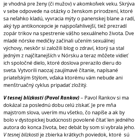
je vhodná pre ženy (či mužov) v akomkoľvek veku. Skrýva
v sebe odpovede na otázky o ženskom prirodzení, ktoré
sa neľahko kladú, vyvracia mýty o panenskej blane a radí,
aký typ antikoncepcie je najspoľahlivejší, tiež prezradí
zopár trikov na spestrenie vášho sexuálneho života. Dve
mladé nórske medičky začínali učením sexuálnej
výchovy, neskôr si založili blog o zdraví, ktorý sa stal
jedným z najčítanejších v Nórsku a teraz môžete vidieť
ich spoločné dielo, ktoré doslova prerazilo dieru do
sveta. Vytvorili naozaj zaujímavé čítanie, napísané
priateľským štýlom, vďaka ktorému vám nebude ani
menštruačný cyklus pripadať zložitý.
V tesnej blízkosti (Pavol Rankov)
– Pavol Rankov si ma
dokázal za poslednú dobu celú získať. Je pre mňa
majstrom slova, uverím mu všetko, čo napíše a ak by
bolo v dystopickej budúcnosti povolené čítať len jedného
autora do konca života, bez debát by som si vybrala jeho.
V tesnej blízkosti
je zbierka krátkych poviedok, ktoré
sú