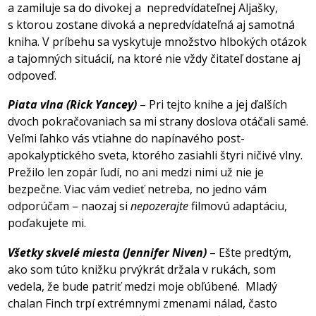
a zamiluje sa do divokej a
nepredvídateľnej Aljašky,
s ktorou zostane divoká a nepredvídateľná aj samotná
kniha. V príbehu sa vyskytuje množstvo hlbokých otázok
a tajomných situácií, na ktoré nie vždy čitateľ dostane aj
odpoveď.
Piata vlna (Rick Yancey)
– Pri tejto knihe a jej ďalších
dvoch pokračovaniach sa mi strany doslova otáčali samé.
Veľmi ľahko vás vtiahne do napínavého post-
apokalyptického sveta, ktorého zasiahli štyri ničivé vlny.
Prežilo len zopár ľudí, no ani medzi nimi už nie je
bezpečne. Viac vám vedieť netreba, no jedno vám
odporúčam – naozaj si
nepozerajte
filmovú adaptáciu,
poďakujete mi.
Všetky skvelé miesta (Jennifer Niven)
– Ešte predtým,
ako som túto knižku prvýkrát držala v rukách, som
vedela, že bude patriť medzi moje obľúbené.
Mladý
chalan Finch trpí extrémnymi zmenami nálad, často