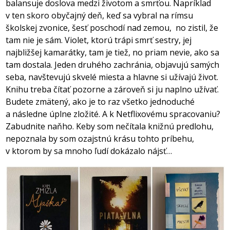
balansuje doslova medzi životom a smrťou. Napríklad
v ten skoro obyčajný deň, keď sa vybral na rímsu
školskej zvonice, šesť poschodí nad zemou,
no zistil, že
tam nie je sám. Violet, ktorú trápi smrť sestry, jej
najbližšej kamarátky, tam je tiež, no priam nevie, ako sa
tam dostala. Jeden druhého zachránia, objavujú samých
seba, navštevujú skvelé miesta a hlavne si užívajú život.
Knihu treba čítať pozorne a zároveň si ju naplno užívať.
Budete zmätený, ako je to raz všetko jednoduché
a následne úplne zložité. A k Netflixovému spracovaniu?
Zabudnite naňho. Keby som nečítala knižnú predlohu,
nepoznala by som ozajstnú krásu tohto príbehu,
v ktorom by sa mnoho ľudí dokázalo nájsť…