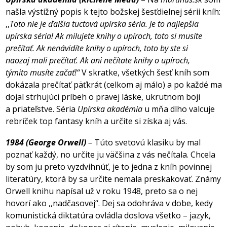
našla výstižný popis k tejto božskej šesťdielnej sérii kníh:
,,
Toto nie je ďalšia tuctová upírska séria. Je to najlepšia
upírska séria! Ak milujete knihy o upíroch, toto si musíte
prečítať. Ak nenávidíte knihy o upíroch, toto by ste si
naozaj mali prečítať. Ak ani nečítate knihy o upíroch,
týmito musíte začať!‘‘
V skratke, všetkých šesť kníh som
dokázala prečítať päťkrát (celkom aj málo) a po každé ma
dojal strhujúci príbeh o pravej láske, ukrutnom boji
a priateľstve. Séria
Upírska akadémia
u mňa dlho valcuje
rebríček top fantasy kníh a určite si získa aj vás.
1984 (George Orwell)
–
Túto svetovú klasiku by mal
poznať každý, no určite ju väčšina z vás nečítala. Chcela
by som ju preto vyzdvihnúť, je to jedna z kníh povinnej
literatúry, ktorá by sa určite nemala preskakovať. Známy
Orwell knihu napísal už v roku 1948, preto sa o nej
hovorí ako ,,nadčasovej‘‘. Dej sa odohráva v dobe, kedy
komunistická diktatúra ovládla doslova všetko – jazyk,