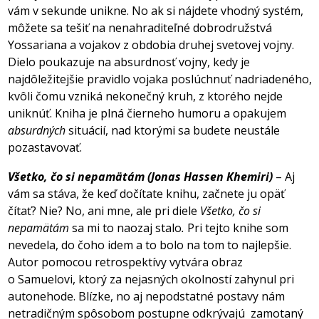
vám v sekunde unikne. No ak si nájdete vhodný systém,
môžete sa tešiť na nenahraditeľné dobrodružstvá
Yossariana a vojakov z obdobia druhej svetovej vojny.
Dielo poukazuje na absurdnosť vojny, kedy je
najdôležitejšie pravidlo vojaka poslúchnuť nadriadeného,
kvôli čomu vzniká nekonečný kruh, z ktorého nejde
uniknúť. Kniha je plná čierneho humoru a opakujem
absurdných
situácií, nad ktorými sa budete neustále
pozastavovať.
Všetko, čo si nepamätám (Jonas Hassen Khemiri)
– Aj
vám sa stáva, že keď dočítate knihu, začnete ju opäť
čítať? Nie? No, ani mne, ale pri diele
Všetko, čo si
nepamätám
sa mi to naozaj stalo
.
Pri tejto knihe som
nevedela, do čoho idem a to bolo na tom to najlepšie.
Autor pomocou retrospektívy vytvára obraz
o Samuelovi, ktorý za nejasných okolností zahynul pri
autonehode. Blízke, no aj nepodstatné postavy nám
netradičným spôsobom postupne odkrývajú
zamotaný