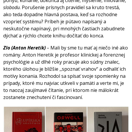
pohyb, konanie, dokonca aj cítenie, myslenie, milovanie,
slobodu
. Porušenie prísnych pravidiel sa kruto trestá,
ako teda dopadne hlavná postava, keď sa rozhodne
vzoprieť systému? Príbeh je pútavo napísaný a
neskutočne napínavý, pri mnohých častiach zabudnete
dýchať a rýchlo chcete knihu dočítať do konca.
Zlo (Anton Heretik)
–
Mali by sme tu mať aj niečo iné ako
romány. Anton Heretik je profesor klinickej a forenznej
psychológie a už dlhé roky pracuje ako súdny znalec,
ktorého úlohou je bližšie ,,spoznať vrahov‘‘ a odhaliť ich
motívy konania. Rozhodol sa spísať svoje spomienky na
prípady, ktoré mu najviac utkveli v pamäti a verte mi, je
to naozaj zaujímavé čítanie, pri ktorom nie málokrát
zostanete znechutení či fascinovaní.