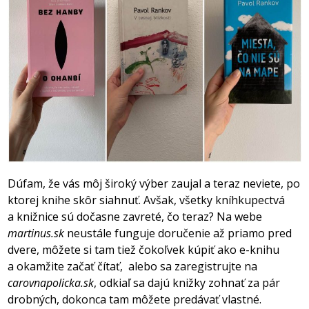
Dúfam, že vás môj široký výber zaujal a teraz neviete, po
ktorej knihe skôr siahnuť. Avšak, všetky kníhkupectvá
a knižnice sú dočasne zavreté, čo teraz? Na webe
martinus.sk
neustále funguje doručenie až priamo pred
dvere, môžete si tam tiež čokoľvek kúpiť ako e-knihu
a okamžite začať čítať,
alebo sa zaregistrujte na
carovnapolicka.sk
, odkiaľ sa dajú knižky zohnať za pár
drobných, dokonca tam môžete predávať vlastné.