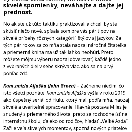
skvelé spomienky, neváhajte a dajte jej
prednosť.
No ak ste už túto taktiku praktizovali a chceli by ste
skúsiť niečo nové, spísala som pre vás pár tipov na
skvelé príbehy rôznych kategórií, štýlov aj jazykov. Za
tých pár rokov sa zo mňa stala naozaj náročná čitateľka
a priemerná kniha ma už tak ľahko neohúri. Preto
môžete môjmu výberu naozaj dôverovať, každé jedno
z vybraných diel v sebe skrýva viac, ako sa na prvý
pohľad zdá.
Kam zmizla Aljaška (John Green)
– Začneme niečím, čo
isto všetci poznáte.
Kam zmizla Aljaška
vyšla v roku 2019
ako úspešný seriál od Hulu, ktorý mal, podľa mňa, naozaj
skvelé a uveriteľné spracovanie. Hlavná postava Miles je
znudený z priemerného života, preto sa rozhodne ísť na
internátnu školu, ďaleko od rodičov, hľadať ,,Veľké Azda‘‘.
Zažije veľa skvelých momentov, spozná nových priateľov