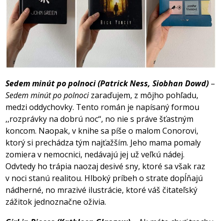
Sedem minút po polnoci (Patrick Ness, Siobhan Dowd)
–
Sedem minút po polnoci
zaraďujem, z môjho pohľadu,
medzi oddychovky. Tento román je napísaný formou
,,rozprávky na dobrú noc‘‘, no nie s práve šťastným
koncom. Naopak, v knihe sa píše o malom Conorovi,
ktorý si prechádza tým najťažším. Jeho mama pomaly
zomiera v nemocnici, nedávajú jej už veľkú nádej.
Odvtedy ho trápia naozaj desivé sny, ktoré sa však raz
v noci stanú realitou. Hlboký príbeh o strate dopĺňajú
nádherné, no mrazivé ilustrácie, ktoré váš čitateľský
zážitok jednoznačne oživia.