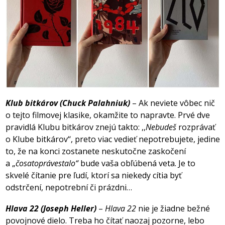
Klub bitkárov (Chuck Palahniuk)
– Ak neviete vôbec nič
o tejto filmovej klasike, okamžite to napravte. Prvé dve
pravidlá Klubu bitkárov znejú takto: ,,
Nebudeš
rozprávať
o Klube bitkárov‘‘, preto viac vedieť nepotrebujete, jedine
to, že na konci zostanete neskutočne zaskočení
a „
čosatoprávestalo“
bude vaša obľúbená veta. Je to
skvelé čítanie pre ľudí, ktorí sa niekedy cítia byť
odstrčení, nepotrební či prázdni…
Hlava 22 (Joseph Heller)
–
Hlava 22
nie je žiadne bežné
povojnové dielo. Treba ho čítať naozaj pozorne, lebo