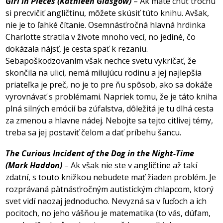
Girl in Pieces (Kathleen Glasgow)
– Ak máte chuť trochu
si precvičiť angličtinu, môžete skúsiť túto knihu. Avšak,
nie je to ľahké čítanie. Osemnásťročná hlavná hrdinka
Charlotte stratila v živote mnoho vecí, no jediné, čo
dokázala nájsť, je cesta späť k rezaniu.
Sebapoškodzovaním však nechce svetu vykričať, že
skončila na ulici, nemá milujúcu rodinu a jej najlepšia
priateľka je preč, no je to pre ňu spôsob, ako sa dokáže
vyrovnávať s problémami. Napriek tomu, že je táto kniha
plná silných emócií ba zúfalstva, dôležitá je tu dlhá cesta
za zmenou a hlavne nádej. Nebojte sa tejto citlivej témy,
treba sa jej postaviť čelom a dať príbehu šancu.
The Curious Incident of the Dog in the Night-Time
(Mark Haddon)
– Ak však nie ste v angličtine až takí
zdatní, s touto knižkou nebudete mať žiaden problém. Je
rozprávaná pätnásťročným autistickým chlapcom, ktorý
svet vidí naozaj jednoducho. Nevyzná sa v ľuďoch a ich
pocitoch, no jeho vášňou je matematika (to vás, dúfam,