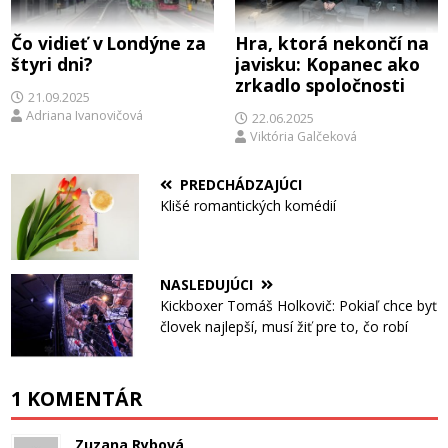
Čo vidieť v Londýne za
Hra, ktorá nekončí na
štyri dni?
javisku: Kopanec ako
zrkadlo spoločnosti
21.09.2025
Adriana Ivanovičová
22.06.2025
Viktória Galčeková
PREDCHÁDZAJÚCI
Klišé romantických komédií
NASLEDUJÚCI
Kickboxer Tomáš Holkovič: Pokiaľ chce byť
človek najlepší, musí žiť pre to, čo robí
1 KOMENTÁR
Zuzana Rybová