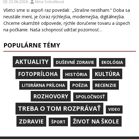
23.06.2026
Nina Sobotková
Všetci sme si aspoň raz povedali: „Strašne nestíham.“ Doba sa
neustále mení, je čoraz rýchlejšia, modernejšia, digitálnejšia.
Chceme okamžité odpovede, rýchle doručenie tovaru a úspech
na počkanie. Naša schopnosť udržať pozornosť…
POPULÁRNE TÉMY
AKTUALITY
DUŠEVNÉ ZDRAVIE
EKOLÓGIA
KULTÚRA
FOTOPRÍLOHA
HISTÓRIA
RECENZIE
LITERÁRNA PRÍLOHA
POÉZIA
ROZHOVORY
SPOLOČNOSŤ
TREBA O TOM ROZPRÁVAŤ
VIDEO
ZDRAVIE
ŽIVOT NA ŠKOLE
ŠPORT