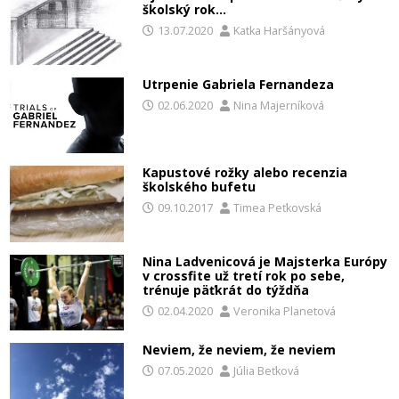
školský rok…
13.07.2020
Katka Haršányová
Utrpenie Gabriela Fernandeza
02.06.2020
Nina Majerníková
Kapustové rožky alebo recenzia
školského bufetu
09.10.2017
Timea Peťkovská
Nina Ladvenicová je Majsterka Európy
v crossfite už tretí rok po sebe,
trénuje päťkrát do týždňa
02.04.2020
Veronika Planetová
Neviem, že neviem, že neviem
07.05.2020
Júlia Beťková