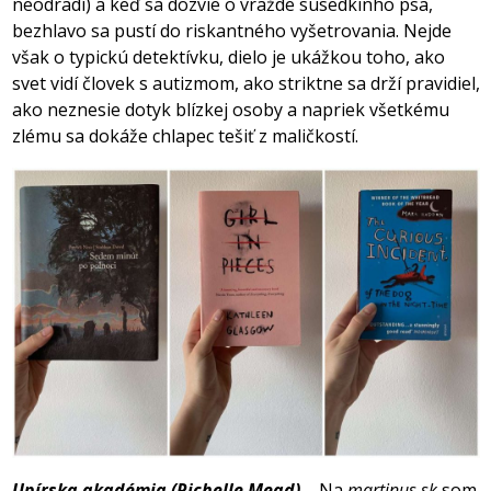
neodradí) a keď sa dozvie o vražde susedkinho psa,
bezhlavo sa pustí do riskantného vyšetrovania. Nejde
však o typickú detektívku, dielo je ukážkou toho, ako
svet vidí človek s autizmom, ako striktne sa drží pravidiel,
ako neznesie dotyk blízkej osoby a napriek všetkému
zlému sa dokáže chlapec tešiť z maličkostí.
Upírska akadémia (Richelle Mead)
– Na
martinus.sk
som