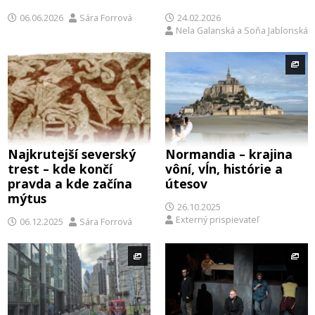
06.06.2026
Sára Forrová
24.02.2026
Nela Galanská
a
Soňa Jablonská
Najkrutejší severský
Normandia – krajina
trest – kde končí
vôní, vĺn, histórie a
pravda a kde začína
útesov
mýtus
26.10.2025
Externý prispievateľ
06.12.2025
Sára Forrová