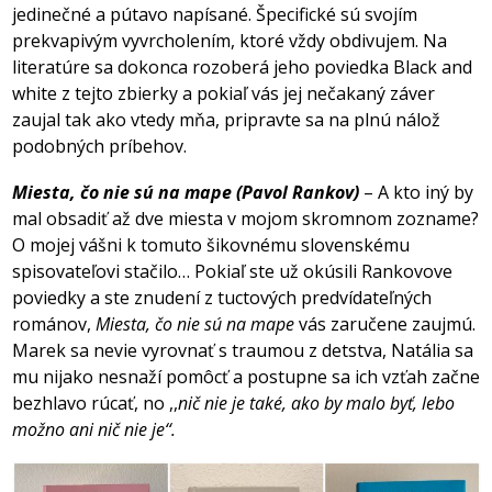
jedinečné a pútavo napísané. Špecifické sú svojím
prekvapivým vyvrcholením, ktoré vždy obdivujem. Na
literatúre sa dokonca rozoberá jeho poviedka Black and
white z tejto zbierky a pokiaľ vás jej nečakaný záver
zaujal tak ako vtedy mňa, pripravte sa na plnú nálož
podobných príbehov.
Miesta, čo nie sú na mape (Pavol Rankov)
– A kto iný by
mal obsadiť až dve miesta v mojom skromnom zozname?
O mojej vášni k tomuto šikovnému slovenskému
spisovateľovi stačilo… Pokiaľ ste už okúsili Rankovove
poviedky a ste znudení z tuctových predvídateľných
románov,
Miesta, čo nie sú na mape
vás zaručene zaujmú.
Marek sa nevie vyrovnať s traumou z detstva, Natália sa
mu nijako nesnaží pomôcť a postupne sa ich vzťah začne
bezhlavo rúcať, no ,,
nič nie je také, ako by malo byť, lebo
možno ani nič nie je‘‘.