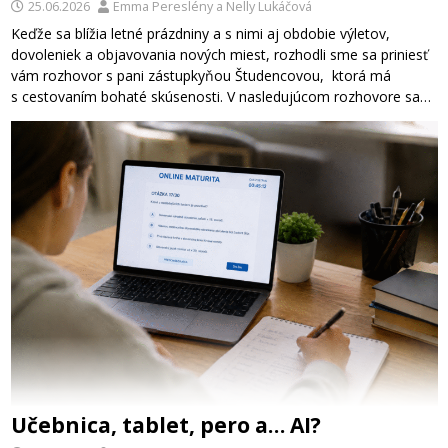
25.06.2026
Emma Pereslény
a
Nelly Lukáčová
Keďže sa blížia letné prázdniny a s nimi aj obdobie výletov,
dovoleniek a objavovania nových miest, rozhodli sme sa priniesť
vám rozhovor s pani zástupkyňou Študencovou, ktorá má
s cestovaním bohaté skúsenosti. V nasledujúcom rozhovore sa…
Učebnica, tablet, pero a… AI?