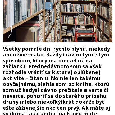
Všetky pomalé dni rýchlo plynú, niekedy
ani neviem ako. Každý trávim tým istým
spôsobom, ktorý ma omrzel už na
začiatku. Prednedávnom som sa však
rozhodla vrátiť sa k starej obľúbenej
aktivite – čítaniu. No nie len takému
obyčajnému, siahla som po knihe, ktorú
som už kedysi dávno prečítala a verte či
neverte, ponoriť sa do starého príbehu
druhý (alebo niekoľký)krát dokáže byť
ešte záživnejšie ako ten prvý. Ak máte aj
vy doma takú knihu, na ktorú máte