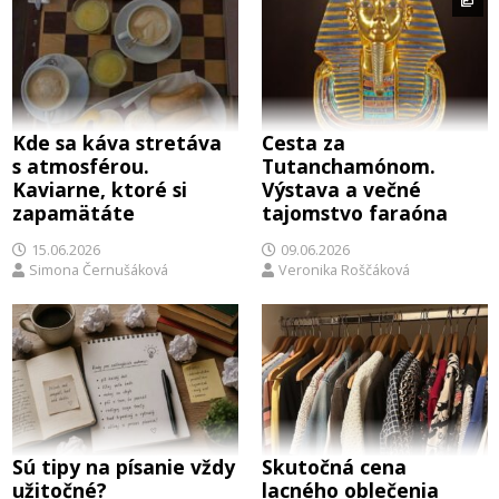
Kde sa káva stretáva
Cesta za
s atmosférou.
Tutanchamónom.
Kaviarne, ktoré si
Výstava a večné
zapamätáte
tajomstvo faraóna
15.06.2026
09.06.2026
Simona Černušáková
Veronika Roščáková
Sú tipy na písanie vždy
Skutočná cena
užitočné?
lacného oblečenia