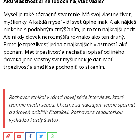
Akú vlastnosť si na ľuďoch najviac vážiš?
Myseľ je také zázračné stvorenie. Má svoj vlastný život,
myšlienky. A každá myseľ vidí svet úplne inak. A ak nájdeš
niekoho s podobným zmýšľaním, je to ten najkrajší pocit.
Ale nikdy človek nerozmýšľa rovnako ako ten druhý.
Preto je trpezlivosť jedna z najkrajších vlastností, aké
poznám. Mať trpezlivosť a nechať si opísať od iného
človeka jeho vlastný svet myšlienok je dar. Mať
trpezlivosť a snažiť sa pochopiť, to si cením.
Rozhovor vznikol v rámci novej série interviews, ktoré
tvoríme medzi sebou. Chceme sa navzájom lepšie spoznať
a zároveň priblížiť čitateľovi. Rozhovor s redaktorkou
vychádza každý štvrtok.