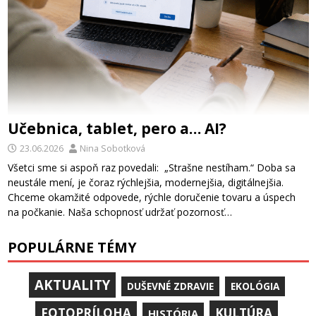
Učebnica, tablet, pero a… AI?
23.06.2026
Nina Sobotková
Všetci sme si aspoň raz povedali: „Strašne nestíham.“ Doba sa
neustále mení, je čoraz rýchlejšia, modernejšia, digitálnejšia.
Chceme okamžité odpovede, rýchle doručenie tovaru a úspech
na počkanie. Naša schopnosť udržať pozornosť…
POPULÁRNE TÉMY
AKTUALITY
DUŠEVNÉ ZDRAVIE
EKOLÓGIA
KULTÚRA
FOTOPRÍLOHA
HISTÓRIA