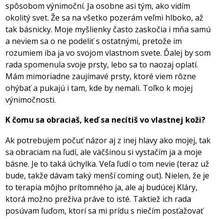
spôsobom výnimoční. Ja osobne asi tým, ako vidím
okolitý svet. Že sa na všetko pozerám veľmi hlboko, až
tak básnicky. Moje myšlienky často zaskočia i mňa samú
a neviem sa o ne podeliť s ostatnými, pretože im
rozumiem iba ja vo svojom vlastnom svete. Ďalej by som
rada spomenula svoje prsty, lebo sa to naozaj oplatí.
Mám mimoriadne zaujímavé prsty, ktoré viem rôzne
ohýbať a pukajú i tam, kde by nemali. Toľko k mojej
výnimočnosti.
K čomu sa obraciaš, keď sa necítiš vo vlastnej koži?
Ak potrebujem počuť názor aj z inej hlavy ako mojej, tak
sa obraciam na ľudí, ale väčšinou si vystačím ja a moje
básne. Je to taká úchylka. Veľa ľudí o tom nevie (teraz už
bude, takže dávam taký menší coming out). Nielen, že je
to terapia môjho prítomného ja, ale aj budúcej Kláry,
ktorá možno prežíva práve to isté. Taktiež ich rada
posúvam ľuďom, ktorí sa mi prídu s niečím posťažovať