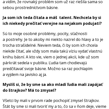
a vidím, že rovnaký problém som už raz riešila sama so
sebou prostredníctvom básne.
Ja som ich teda čítala a máš talent. Nechcela by si
ich niekedy prečítať verejne na nejakom podujatí?
Sú to moje osobné problémy, pocity, sťažnosti
a postrehy. Je to akoby mi niekto nazrel do hlavy a to je
trocha strašidelné. Neviem teda, či by som ich chcela
niekde čítať, ale vždy som mala takú víziu vydať vlastnú
knihu básní. A kto vie, viem o jednej akcii, kde už som
párkrát sedela v publiku. Ľudia tam chodievajú
predčítavať svoje básne. Možno sa raz pochlapím
a vyjdem na javisko aj ja.
Myslíš si, že by sme sa ako mladí ľudia mali zapájať
do štrajkov? Má to zmysel?
Všetci by mali v prvom rade pochopiť zmysel štrajkov.
Štát by sme si mali tvoriť my a to, čo sa v ňom deje, vieme