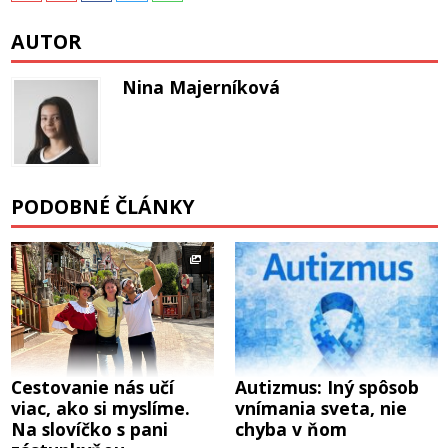
AUTOR
Nina Majerníková
PODOBNÉ ČLÁNKY
Cestovanie nás učí
Autizmus: Iný spôsob
viac, ako si myslíme.
vnímania sveta, nie
Na slovíčko s pani
chyba v ňom