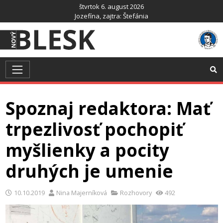
Preskočiť
štvrtok 6. august 2026
na
Jozefína
, zajtra:
Štefánia
obsah
Spoznaj redaktora: Mať
trpezlivosť pochopiť
myšlienky a pocity
druhých je umenie
10.10.2019
Nina Majerníková
Rozhovory
492