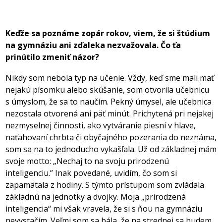
Keďže sa poznáme zopár rokov, viem, že si štúdium
na gymnáziu ani zďaleka nezvažovala. Čo ťa
prinútilo zmeniť názor?
Nikdy som nebola typ na učenie. Vždy, keď sme mali mať
nejakú písomku alebo skúšanie, som otvorila učebnicu
s úmyslom, že sa to naučím. Pekný úmysel, ale učebnica
nezostala otvorená ani päť minút. Prichytená pri nejakej
nezmyselnej činnosti, ako vytváranie piesní v hlave,
naťahovaní chrbta či obyčajného pozerania do neznáma,
som sa na to jednoducho vykašľala. Už od základnej mám
svoje motto: „Nechaj to na svoju prirodzenú
inteligenciu.” Inak povedané, uvidím, čo som si
zapamätala z hodiny. S týmto prístupom som zvládala
základnú na jednotky a dvojky. Moja „prirodzená
inteligencia“ mi však vravela, že si s ňou na gymnáziu
nevystačím. Veľmi som sa bála, že na strednej sa budem