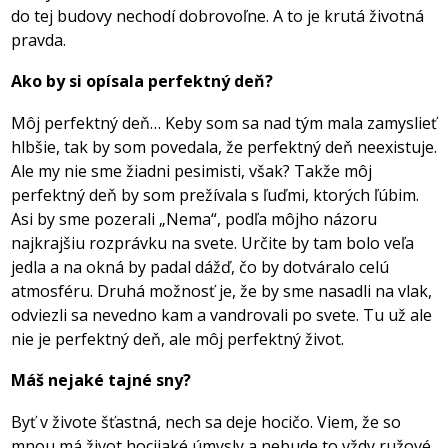
do tej budovy nechodí dobrovoľne. A to je krutá životná
pravda.
Ako by si opísala perfektný deň?
Môj perfektný deň… Keby som sa nad tým mala zamyslieť
hlbšie, tak by som povedala, že perfektný deň neexistuje.
Ale my nie sme žiadni pesimisti, však? Takže môj
perfektný deň by som prežívala s ľuďmi, ktorých ľúbim.
Asi by sme pozerali „Nema“, podľa môjho názoru
najkrajšiu rozprávku na svete. Určite by tam bolo veľa
jedla a na okná by padal dážď, čo by dotváralo celú
atmosféru. Druhá možnosť je, že by sme nasadli na vlak,
odviezli sa nevedno kam a vandrovali po svete. Tu už ale
nie je perfektný deň, ale môj perfektný život.
Máš nejaké tajné sny?
Byť v živote šťastná, nech sa deje hocičo. Viem, že so
mnou má život hocijaké úmysly a nebude to vždy ružové,