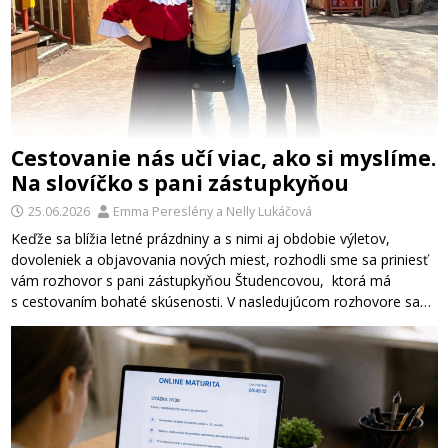
Cestovanie nás učí viac, ako si myslíme.
Na slovíčko s pani zástupkyňou
25.06.2026
Emma Pereslény
a
Nelly Lukáčová
Keďže sa blížia letné prázdniny a s nimi aj obdobie výletov,
dovoleniek a objavovania nových miest, rozhodli sme sa priniesť
vám rozhovor s pani zástupkyňou Študencovou, ktorá má
s cestovaním bohaté skúsenosti. V nasledujúcom rozhovore sa…