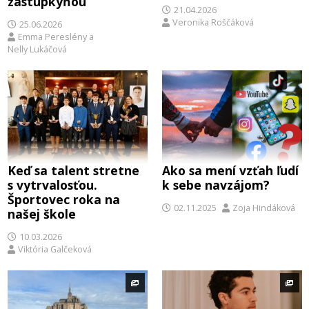
zástupkyňou
21.04.2026
Veronika Roščáková
25.06.2026
Emma Pereslény
a
Nelly Lukáčová
Keď sa talent stretne
Ako sa mení vzťah ľudí
s vytrvalosťou.
k sebe navzájom?
Športovec roka na
02.11.2025
Zoja Hindáková
našej škole
10.03.2026
Viktória Galčeková