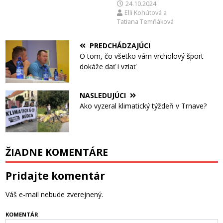
24.10.2024
študijnej ceste po
Elli Kohútová
a
Európe
Tatiana Temňáková
PREDCHÁDZAJÚCI
O tom, čo všetko vám vrcholový šport
dokáže dať i vziať
NASLEDUJÚCI
Ako vyzeral klimatický týždeň v Trnave?
ŽIADNE KOMENTÁRE
Pridajte komentár
Váš e-mail nebude zverejnený.
KOMENTÁR