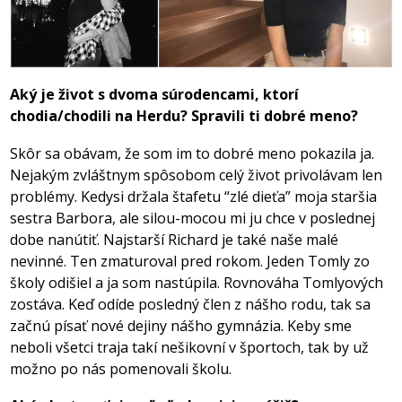
Aký je život s dvoma súrodencami, ktorí
chodia/chodili na Herdu? Spravili ti dobré meno?
Skôr sa obávam, že som im to dobré meno pokazila ja.
Nejakým zvláštnym spôsobom celý život privolávam len
problémy. Kedysi držala štafetu “zlé dieťa” moja staršia
sestra Barbora, ale silou-mocou mi ju chce v poslednej
dobe nanútiť. Najstarší Richard je také naše malé
nevinné. Ten zmaturoval pred rokom. Jeden Tomly zo
školy odišiel a ja som nastúpila. Rovnováha Tomlyových
zostáva. Keď odíde posledný člen z nášho rodu, tak sa
začnú písať nové dejiny nášho gymnázia. Keby sme
neboli všetci traja takí nešikovní v športoch, tak by už
možno po nás pomenovali školu.