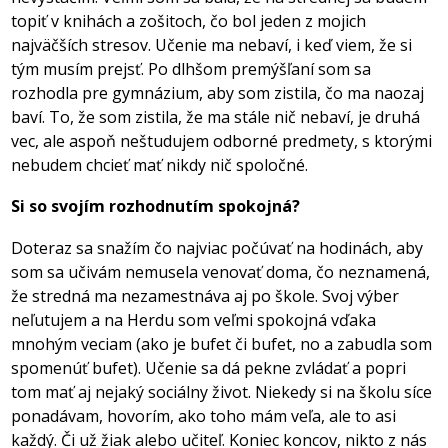
topiť v knihách a zošitoch, čo bol jeden z mojich
najväčších stresov. Učenie ma nebaví, i keď viem, že si
tým musím prejsť. Po dlhšom premýšľaní som sa
rozhodla pre gymnázium, aby som zistila, čo ma naozaj
baví. To, že som zistila, že ma stále nič nebaví, je druhá
vec, ale aspoň neštudujem odborné predmety, s ktorými
nebudem chcieť mať nikdy nič spoločné.
Si so svojím rozhodnutím spokojná?
Doteraz sa snažím čo najviac počúvať na hodinách, aby
som sa učivám nemusela venovať doma, čo neznamená,
že stredná ma nezamestnáva aj po škole. Svoj výber
neľutujem a na Herdu som veľmi spokojná vďaka
mnohým veciam (ako je bufet či bufet, no a zabudla som
spomenúť bufet). Učenie sa dá pekne zvládať a popri
tom mať aj nejaký sociálny život. Niekedy si na školu síce
ponadávam, hovorím, ako toho mám veľa, ale to asi
každý. Či už žiak alebo učiteľ. Koniec koncov, nikto z nás