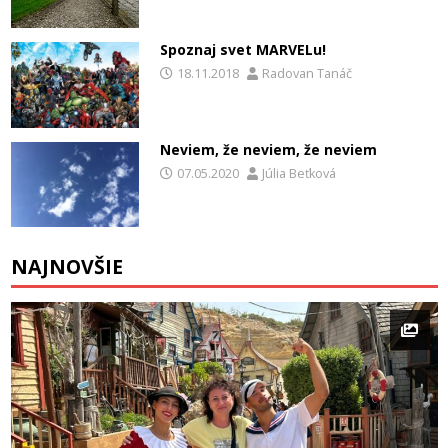
Spoznaj svet MARVELu!
18.11.2018
Radovan Tanáč
Neviem, že neviem, že neviem
07.05.2020
Júlia Beťková
NAJNOVŠIE