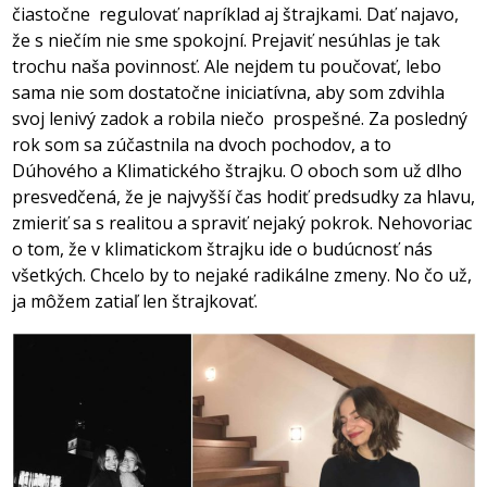
čiastočne regulovať napríklad aj štrajkami. Dať najavo,
že s niečím nie sme spokojní. Prejaviť nesúhlas je tak
trochu naša povinnosť. Ale nejdem tu poučovať, lebo
sama nie som dostatočne iniciatívna, aby som zdvihla
svoj lenivý zadok a robila niečo prospešné. Za posledný
rok som sa zúčastnila na dvoch pochodov, a to
Dúhového a Klimatického štrajku. O oboch som už dlho
presvedčená, že je najvyšší čas hodiť predsudky za hlavu,
zmieriť sa s realitou a spraviť nejaký pokrok. Nehovoriac
o tom, že v klimatickom štrajku ide o budúcnosť nás
všetkých. Chcelo by to nejaké radikálne zmeny. No čo už,
ja môžem zatiaľ len štrajkovať.