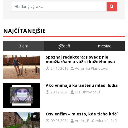
Hľadať:
NAJČÍTANEJŠIE
3 dni
týždeň
mesiac
Spoznaj redaktora: Povedz nie
množiarňam a váž si každého psa
24.10.2019
Veronika Planetová
Ako vnímajú karanténu mladí ľudia
20.12.2020
Ella Uhrovičová
Osvienčim – miesto, kde ticho kričí
09.06.2024
Andrej Praženka
a
1 ďalší