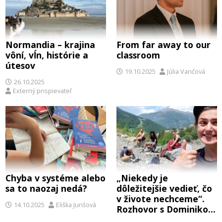
Normandia – krajina
From far away to our
vôní, vĺn, histórie a
classroom
útesov
19.10.2025
Júlia Vančová
26.10.2025
Externý prispievateľ
Chyba v systéme alebo
„Niekedy je
sa to naozaj nedá?
dôležitejšie vedieť, čo
v živote nechceme“.
14.10.2025
Eliška Jurišová
Rozhovor s Dominikou
Škorníkovou o jej