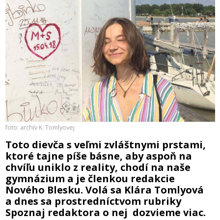
foto: archív K. Tomlyovej
Toto dievča s veľmi zvláštnymi prstami,
ktoré tajne píše básne, aby aspoň na
chvíľu uniklo z reality, chodí na naše
gymnázium a je členkou redakcie
Nového Blesku. Volá sa Klára Tomlyová
a dnes sa prostredníctvom rubriky
Spoznaj redaktora o nej dozvieme viac.