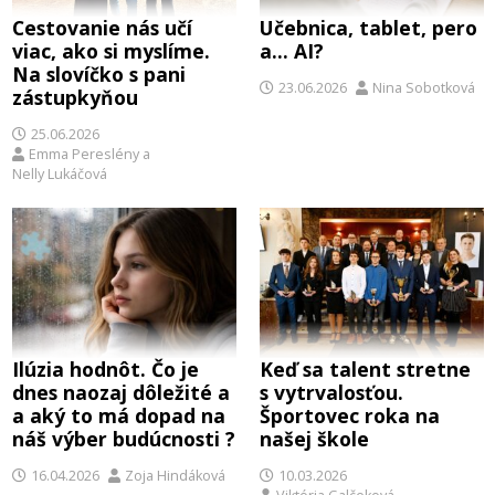
Cestovanie nás učí
Učebnica, tablet, pero
viac, ako si myslíme.
a… AI?
Na slovíčko s pani
23.06.2026
Nina Sobotková
zástupkyňou
25.06.2026
Emma Pereslény
a
Nelly Lukáčová
Ilúzia hodnôt. Čo je
Keď sa talent stretne
dnes naozaj dôležité a
s vytrvalosťou.
a aký to má dopad na
Športovec roka na
náš výber budúcnosti ?
našej škole
16.04.2026
Zoja Hindáková
10.03.2026