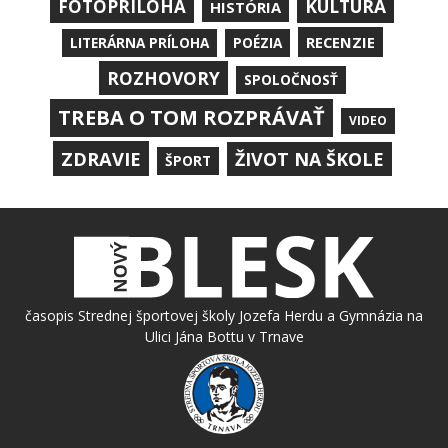
KULTÚRA
FOTOPRÍLOHA
HISTÓRIA
RECENZIE
LITERÁRNA PRÍLOHA
POÉZIA
ROZHOVORY
SPOLOČNOSŤ
TREBA O TOM ROZPRÁVAŤ
VIDEO
ZDRAVIE
ŽIVOT NA ŠKOLE
ŠPORT
časopis Strednej športovej školy Jozefa Herdu a Gymnázia na
Ulici Jána Bottu v Trnave