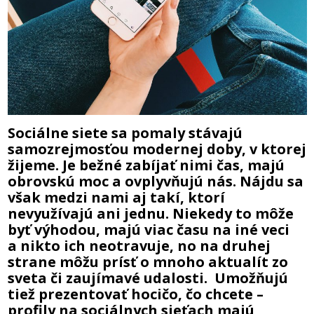
Sociálne siete sa pomaly stávajú
samozrejmosťou modernej doby, v ktorej
žijeme. Je bežné zabíjať nimi čas, majú
obrovskú moc a ovplyvňujú nás. Nájdu sa
však medzi nami aj takí, ktorí
nevyužívajú ani jednu. Niekedy to môže
byť výhodou, majú viac času na iné veci
a nikto ich neotravuje, no na druhej
strane môžu prísť o mnoho aktualít zo
sveta či zaujímavé udalosti. Umožňujú
tiež prezentovať hocičo, čo chcete –
profily na sociálnych sieťach majú