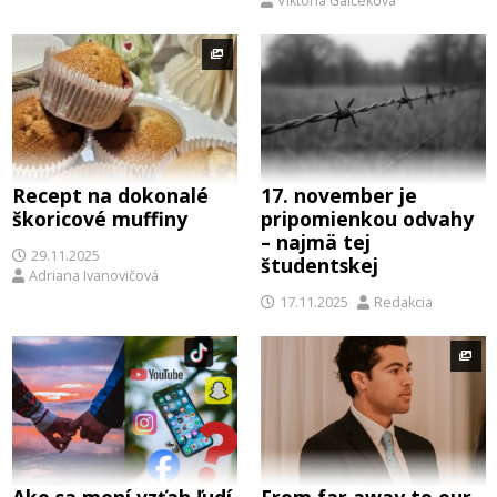
Viktória Galčeková
Recept na dokonalé
17. november je
škoricové muffiny
pripomienkou odvahy
– najmä tej
29.11.2025
študentskej
Adriana Ivanovičová
17.11.2025
Redakcia