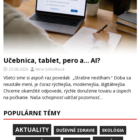
Učebnica, tablet, pero a… AI?
23.06.2026
Nina Sobotková
Všetci sme si aspoň raz povedali: „Strašne nestíham.“ Doba sa
neustále mení, je čoraz rýchlejšia, modernejšia, digitálnejšia.
Chceme okamžité odpovede, rýchle doručenie tovaru a úspech
na počkanie. Naša schopnosť udržať pozornosť…
POPULÁRNE TÉMY
AKTUALITY
DUŠEVNÉ ZDRAVIE
EKOLÓGIA