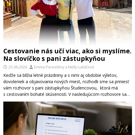
Cestovanie nás učí viac, ako si myslíme.
Na slovíčko s pani zástupkyňou
25.06.2026
Emma Pereslény
a
Nelly Lukáčová
Keďže sa blížia letné prázdniny a s nimi aj obdobie výletov,
dovoleniek a objavovania nových miest, rozhodli sme sa priniesť
vám rozhovor s pani zástupkyňou Študencovou, ktorá má
s cestovaním bohaté skúsenosti. V nasledujúcom rozhovore sa…