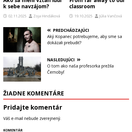
Ako sa mení vzťah ľudí
From far away to our
k sebe navzájom?
classroom
02.11.2025
Zoja Hindáková
19.10.2025
Júlia Vančová
PREDCHÁDZAJÚCI
Aký Kopanec potrebujeme, aby sme sa
dokázali prebudiť?
NASLEDUJÚCI
O tom ako naša profesorka prežila
Černobyľ
ŽIADNE KOMENTÁRE
Pridajte komentár
Váš e-mail nebude zverejnený.
KOMENTÁR