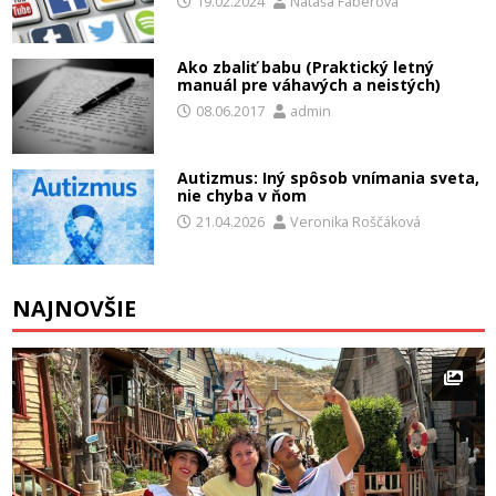
19.02.2024
Nataša Fáberová
Ako zbaliť babu (Praktický letný
manuál pre váhavých a neistých)
08.06.2017
admin
Autizmus: Iný spôsob vnímania sveta,
nie chyba v ňom
21.04.2026
Veronika Roščáková
NAJNOVŠIE