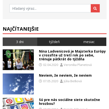
Hľadať:
NAJČÍTANEJŠIE
3 dni
týždeň
mesiac
Nina Ladvenicová je Majsterka Európy
v crossfite už tretí rok po sebe,
trénuje päťkrát do týždňa
02.04.2020
Veronika Planetová
Neviem, že neviem, že neviem
07.05.2020
Júlia Beťková
Sú pre nás sociálne siete skutočne
hrozbou?