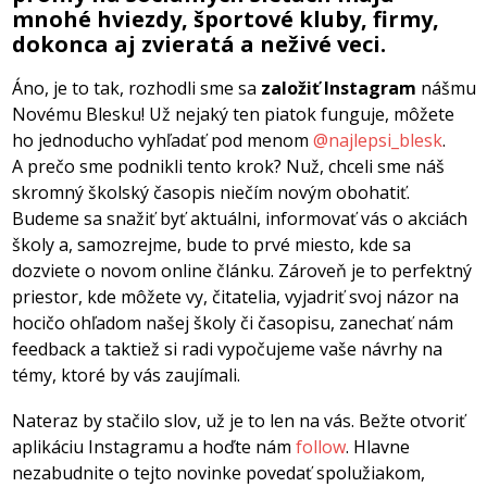
mnohé hviezdy, športové kluby, firmy,
dokonca aj zvieratá a neživé veci.
Áno, je to tak, rozhodli sme sa
založiť Instagram
nášmu
Novému Blesku! Už nejaký ten piatok funguje, môžete
ho jednoducho vyhľadať pod menom
@najlepsi_blesk
.
A prečo sme podnikli tento krok? Nuž, chceli sme náš
skromný školský časopis niečím novým obohatiť.
Budeme sa snažiť byť aktuálni, informovať vás o akciách
školy a, samozrejme, bude to prvé miesto, kde sa
dozviete o novom online článku. Zároveň je to perfektný
priestor, kde môžete vy, čitatelia, vyjadriť svoj názor na
hocičo ohľadom našej školy či časopisu, zanechať nám
feedback a taktiež si radi vypočujeme vaše návrhy na
témy, ktoré by vás zaujímali.
Nateraz by stačilo slov, už je to len na vás. Bežte otvoriť
aplikáciu Instagramu a hoďte nám
follow
. Hlavne
nezabudnite o tejto novinke povedať spolužiakom,