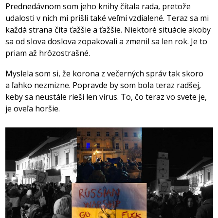
Prednedávnom som jeho knihy čítala rada, pretože
udalosti v nich mi prišli také veľmi vzdialené. Teraz sa mi
každá strana číta ťažšie a ťažšie. Niektoré situácie akoby
sa od slova doslova zopakovali a zmenil sa len rok. Je to
priam až hrôzostrašné.
Myslela som si, že korona z večerných správ tak skoro
a ľahko nezmizne. Popravde by som bola teraz radšej,
keby sa neustále rieši len vírus. To, čo teraz vo svete je,
je oveľa horšie.