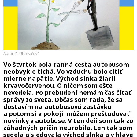
Autor: E. Uhrovičová
Vo štvrtok bola ranná cesta autobusom
neobvykle tichá. Vo vzduchu bolo cítiť
mierne napätie. Východ slnka žiaril
krvavočervenou. O ničom som ešte
nevedela. Po prebudení nemám čas čítať
správy zo sveta. Občas som rada, že sa
dostavím na autobusovú zastávku
a potom si v pokoji môžem preštudovať
novinky v autobuse. V ten deň som tak zo
záhadných príčin neurobila. Len tak som
sedela a sledovala východ slnka a v hlave