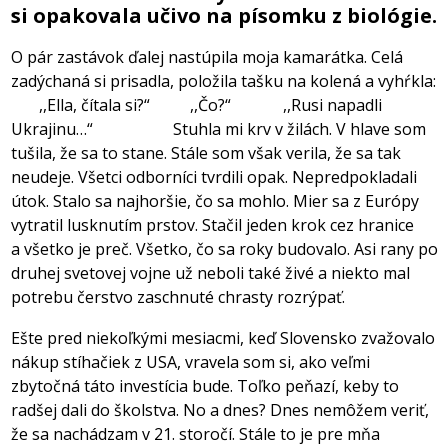
si opakovala učivo na písomku z biológie.
O pár zastávok ďalej nastúpila moja kamarátka. Celá
zadýchaná si prisadla, položila tašku na kolená a vyhŕkla:
,,Ella, čítala si?“ ,,Čo?“ ,,Rusi napadli
Ukrajinu…“ Stuhla mi krv v žilách. V hlave som
tušila, že sa to stane. Stále som však verila, že sa tak
neudeje. Všetci odborníci tvrdili opak. Nepredpokladali
útok. Stalo sa najhoršie, čo sa mohlo. Mier sa z Európy
vytratil lusknutím prstov. Stačil jeden krok cez hranice
a všetko je preč. Všetko, čo sa roky budovalo. Asi rany po
druhej svetovej vojne už neboli také živé a niekto mal
potrebu čerstvo zaschnuté chrasty rozrýpať.
Ešte pred niekoľkými mesiacmi, keď Slovensko zvažovalo
nákup stíhačiek z USA, vravela som si, ako veľmi
zbytočná táto investícia bude. Toľko peňazí, keby to
radšej dali do školstva. No a dnes? Dnes nemôžem veriť,
že sa nachádzam v 21. storočí. Stále to je pre mňa