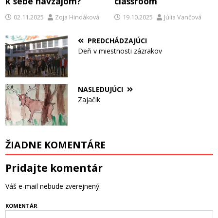
k sebe navzájom?
classroom
02.11.2025
Zoja Hindáková
19.10.2025
Júlia Vančová
PREDCHÁDZAJÚCI
Deň v miestnosti zázrakov
NASLEDUJÚCI
Zajačik
ŽIADNE KOMENTÁRE
Pridajte komentár
Váš e-mail nebude zverejnený.
KOMENTÁR