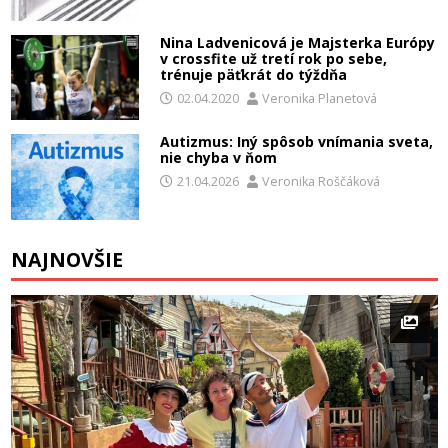
Nina Ladvenicová je Majsterka Európy
v crossfite už tretí rok po sebe,
trénuje päťkrát do týždňa
02.04.2020
Veronika Planetová
Autizmus: Iný spôsob vnímania sveta,
nie chyba v ňom
21.04.2026
Veronika Roščáková
NAJNOVŠIE