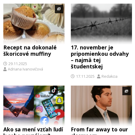
Recept na dokonalé
17. november je
škoricové muffiny
pripomienkou odvahy
– najmä tej
29.11.2025
študentskej
Adriana Ivanovičová
17.11.2025
Redakcia
Ako sa mení vzťah ľudí
From far away to our