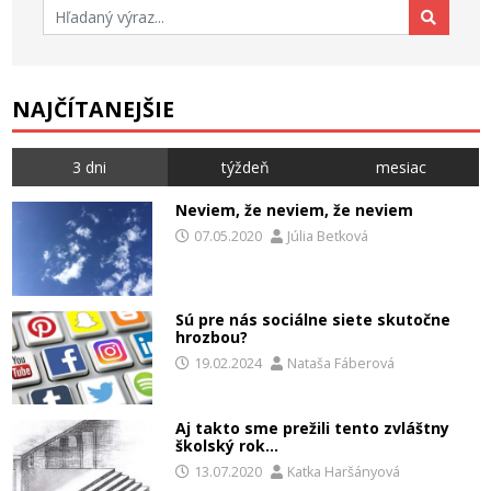
Hľadať:
NAJČÍTANEJŠIE
3 dni
týždeň
mesiac
Neviem, že neviem, že neviem
07.05.2020
Júlia Beťková
Sú pre nás sociálne siete skutočne
hrozbou?
19.02.2024
Nataša Fáberová
Aj takto sme prežili tento zvláštny
školský rok…
13.07.2020
Katka Haršányová