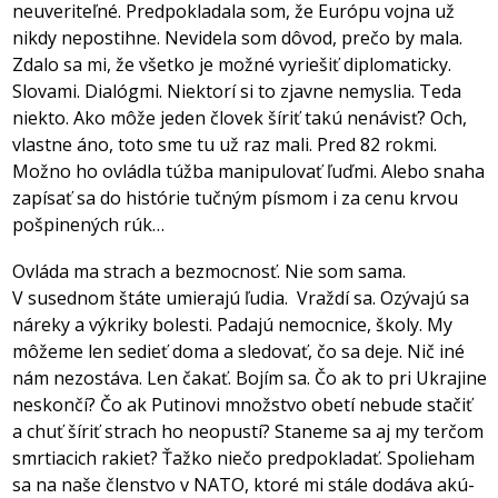
neuveriteľné. Predpokladala som, že Európu vojna už
nikdy nepostihne. Nevidela som dôvod, prečo by mala.
Zdalo sa mi, že všetko je možné vyriešiť diplomaticky.
Slovami. Dialógmi. Niektorí si to zjavne nemyslia. Teda
niekto. Ako môže jeden človek šíriť takú nenávisť? Och,
vlastne áno, toto sme tu už raz mali. Pred 82 rokmi.
Možno ho ovládla túžba manipulovať ľuďmi. Alebo snaha
zapísať sa do histórie tučným písmom i za cenu krvou
pošpinených rúk…
Ovláda ma strach a bezmocnosť. Nie som sama.
V susednom štáte umierajú ľudia. Vraždí sa. Ozývajú sa
náreky a výkriky bolesti. Padajú nemocnice, školy. My
môžeme len sedieť doma a sledovať, čo sa deje. Nič iné
nám nezostáva. Len čakať. Bojím sa. Čo ak to pri Ukrajine
neskončí? Čo ak Putinovi množstvo obetí nebude stačiť
a chuť šíriť strach ho neopustí? Staneme sa aj my terčom
smrtiacich rakiet? Ťažko niečo predpokladať. Spolieham
sa na naše členstvo v NATO, ktoré mi stále dodáva akú-