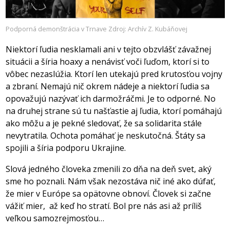
Podporná demonštrácia v Trnave Zdroj: Archív Z. Kubáňovej
Niektorí ľudia nesklamali ani v tejto obzvlášť závažnej
situácii a šíria hoaxy a nenávisť voči ľuďom, ktorí si to
vôbec nezaslúžia. Ktorí len utekajú pred krutosťou vojny
a zbraní. Nemajú nič okrem nádeje a niektorí ľudia sa
opovažujú nazývať ich darmožráčmi. Je to odporné. No
na druhej strane sú tu našťastie aj ľudia, ktorí pomáhajú
ako môžu a je pekné sledovať, že sa solidarita stále
nevytratila. Ochota pomáhať je neskutočná. Štáty sa
spojili a šíria podporu Ukrajine.
Slová jedného človeka zmenili zo dňa na deň svet, aký
sme ho poznali. Nám však nezostáva nič iné ako dúfať,
že mier v Európe sa opätovne obnoví. Človek si začne
vážiť mier, až keď ho stratí. Bol pre nás asi až príliš
veľkou samozrejmosťou…