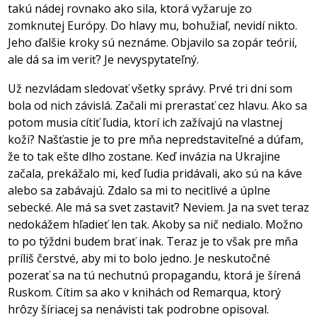
takú nádej rovnako ako sila, ktorá vyžaruje zo
zomknutej Európy. Do hlavy mu, bohužiaľ, nevidí nikto.
Jeho ďalšie kroky sú neznáme. Objavilo sa zopár teórií,
ale dá sa im veriť? Je nevyspytateľný.
Už nezvládam sledovať všetky správy. Prvé tri dni som
bola od nich závislá. Začali mi prerastať cez hlavu. Ako sa
potom musia cítiť ľudia, ktorí ich zažívajú na vlastnej
koži? Našťastie je to pre mňa nepredstaviteľné a dúfam,
že to tak ešte dlho zostane. Keď invázia na Ukrajine
začala, prekážalo mi, keď ľudia pridávali, ako sú na káve
alebo sa zabávajú. Zdalo sa mi to necitlivé a úplne
sebecké. Ale má sa svet zastaviť? Neviem. Ja na svet teraz
nedokážem hľadieť len tak. Akoby sa nič nedialo. Možno
to po týždni budem brať inak. Teraz je to však pre mňa
príliš čerstvé, aby mi to bolo jedno. Je neskutočné
pozerať sa na tú nechutnú propagandu, ktorá je šírená
Ruskom. Cítim sa ako v knihách od Remarqua, ktorý
hrôzy šíriacej sa nenávisti tak podrobne opisoval.