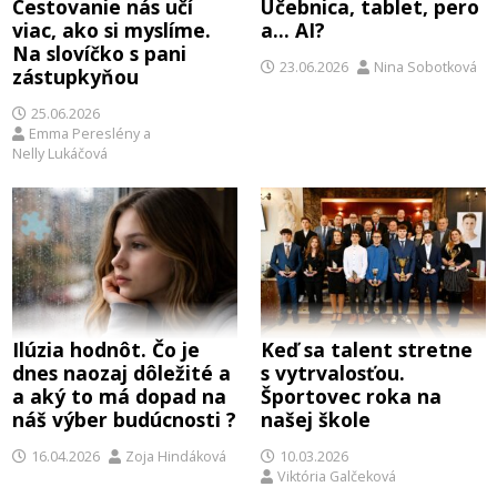
Cestovanie nás učí
Učebnica, tablet, pero
viac, ako si myslíme.
a… AI?
Na slovíčko s pani
23.06.2026
Nina Sobotková
zástupkyňou
25.06.2026
Emma Pereslény
a
Nelly Lukáčová
Ilúzia hodnôt. Čo je
Keď sa talent stretne
dnes naozaj dôležité a
s vytrvalosťou.
a aký to má dopad na
Športovec roka na
náš výber budúcnosti ?
našej škole
16.04.2026
Zoja Hindáková
10.03.2026
Viktória Galčeková