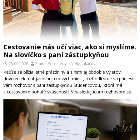
Cestovanie nás učí viac, ako si myslíme.
Na slovíčko s pani zástupkyňou
25.06.2026
Emma Pereslény
a
Nelly Lukáčová
Keďže sa blížia letné prázdniny a s nimi aj obdobie výletov,
dovoleniek a objavovania nových miest, rozhodli sme sa priniesť
vám rozhovor s pani zástupkyňou Študencovou, ktorá má
s cestovaním bohaté skúsenosti. V nasledujúcom rozhovore sa…