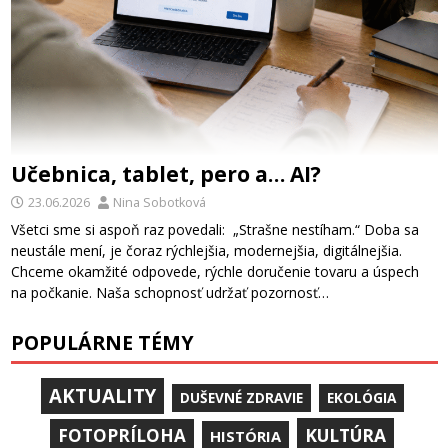
Učebnica, tablet, pero a… AI?
23.06.2026
Nina Sobotková
Všetci sme si aspoň raz povedali: „Strašne nestíham.“ Doba sa
neustále mení, je čoraz rýchlejšia, modernejšia, digitálnejšia.
Chceme okamžité odpovede, rýchle doručenie tovaru a úspech
na počkanie. Naša schopnosť udržať pozornosť…
POPULÁRNE TÉMY
AKTUALITY
DUŠEVNÉ ZDRAVIE
EKOLÓGIA
KULTÚRA
FOTOPRÍLOHA
HISTÓRIA