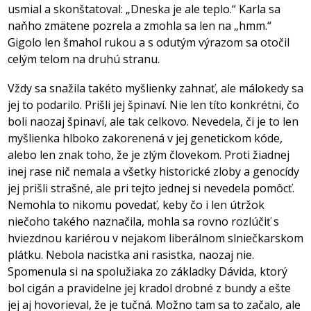
usmial a skonštatoval: „Dneska je ale teplo.“ Karla sa
naňho zmätene pozrela a zmohla sa len na „hmm.“
Gigolo len šmahol rukou a s odutým výrazom sa otočil
celým telom na druhú stranu.
Vždy sa snažila takéto myšlienky zahnať, ale málokedy sa
jej to podarilo. Prišli jej špinaví. Nie len títo konkrétni, čo
boli naozaj špinaví, ale tak celkovo. Nevedela, či je to len
myšlienka hlboko zakorenená v jej genetickom kóde,
alebo len znak toho, že je zlým človekom. Proti žiadnej
inej rase nič nemala a všetky historické zloby a genocídy
jej prišli strašné, ale pri tejto jednej si nevedela pomôcť.
Nemohla to nikomu povedať, keby čo i len útržok
niečoho takého naznačila, mohla sa rovno rozlúčiť s
hviezdnou kariérou v nejakom liberálnom slniečkarskom
plátku. Nebola nacistka ani rasistka, naozaj nie.
Spomenula si na spolužiaka zo základky Dávida, ktorý
bol cigán a pravidelne jej kradol drobné z bundy a ešte
jej aj hovorieval, že je tučná. Možno tam sa to začalo, ale