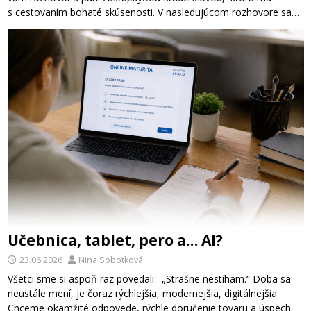
s cestovaním bohaté skúsenosti. V nasledujúcom rozhovore sa…
Učebnica, tablet, pero a… AI?
23.06.2026
Nina Sobotková
Všetci sme si aspoň raz povedali: „Strašne nestíham.“ Doba sa
neustále mení, je čoraz rýchlejšia, modernejšia, digitálnejšia.
Chceme okamžité odpovede, rýchle doručenie tovaru a úspech