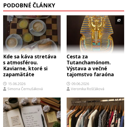
PODOBNÉ ČLÁNKY
Kde sa káva stretáva
Cesta za
s atmosférou.
Tutanchamónom.
Kaviarne, ktoré si
Výstava a večné
zapamätáte
tajomstvo faraóna
15.06.2026
09.06.2026
Simona Černušáková
Veronika Roščáková