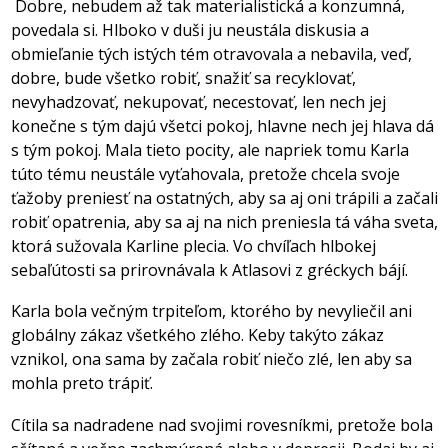
Dobre, nebudem až tak materialistická a konzumná,
povedala si. Hlboko v duši ju neustála diskusia a
obmieľanie tých istých tém otravovala a nebavila, veď,
dobre, bude všetko robiť, snažiť sa recyklovať,
nevyhadzovať, nekupovať, necestovať, len nech jej
konečne s tým dajú všetci pokoj, hlavne nech jej hlava dá
s tým pokoj. Mala tieto pocity, ale napriek tomu Karla
túto tému neustále vyťahovala, pretože chcela svoje
ťažoby preniesť na ostatných, aby sa aj oni trápili a začali
robiť opatrenia, aby sa aj na nich preniesla tá váha sveta,
ktorá sužovala Karline plecia. Vo chvíľach hlbokej
sebaľútosti sa prirovnávala k Atlasovi z gréckych bájí.
Karla bola večným trpiteľom, ktorého by nevyliečil ani
globálny zákaz všetkého zlého. Keby takýto zákaz
vznikol, ona sama by začala robiť niečo zlé, len aby sa
mohla preto trápiť.
Cítila sa nadradene nad svojimi rovesníkmi, pretože bola