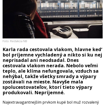
Foto: Redakcia NB
Karla rada cestovala vlakom, hlavne ked’
bol príjemne vychladený a nikto si ku nej
neprisadal ani neodsadal. Dnes
cestovala vlakom nerada. Nebolo veľmi
teplo, ale klíma nefungovala, vzduch sa
nehýbal, takže všetky smrady a výpary
zostávali na mieste. Navyše mala
spolucestovateľov, ktorí tieto výpary
produkovali. Nepríjemné.
Najextravagantnejším prvkom kupé bol muž rozvalený