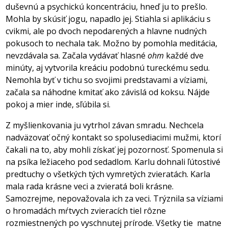
duševnú a psychickú koncentráciu, hneď ju to prešlo.
Mohla by skúsiť jogu, napadlo jej. Stiahla si aplikáciu s
cvikmi, ale po dvoch nepodarených a hlavne nudných
pokusoch to nechala tak. Možno by pomohla meditácia,
nevzdávala sa. Začala vydávať hlasné
ohm
každé dve
minúty, aj vytvorila kreáciu podobnú tureckému sedu.
Nemohla byť v tichu so svojimi predstavami a víziami,
začala sa náhodne kmitať ako závislá od koksu. Nájde
pokoj a mier inde, sľúbila si.
Z myšlienkovania ju vytrhol závan smradu. Nechcela
nadväzovať očný kontakt so spolusediacimi mužmi, ktorí
čakali na to, aby mohli získať jej pozornosť. Spomenula si
na psíka ležiaceho pod sedadlom. Karlu dohnali ľútostivé
predtuchy o všetkých tých vymretých zvieratách. Karla
mala rada krásne veci a zvieratá boli krásne.
Samozrejme, nepovažovala ich za veci. Trýznila sa víziami
o hromadách mŕtvych zvieracích tiel rôzne
rozmiestnených po vyschnutej prírode. Všetky tie
matne