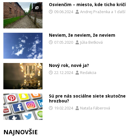
Osvienčim – miesto, kde ticho kričí
09.06.2024
Andrej Praženka
a
1 ďalší
Neviem, že neviem, že neviem
07.05.2020
Júlia Beťková
Nový rok, nové ja?
22.12.2024
Redakcia
Sú pre nás sociálne siete skutočne
hrozbou?
19.02.2024
Nataša Fáberová
NAJNOVŠIE