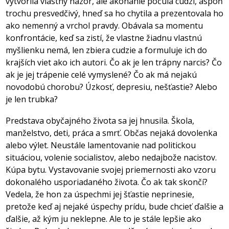
vytvorila vlastný názor, ale akonáhle počula cudzí, aspoň
trochu presvedčivý, hneď sa ho chytila a prezentovala ho
ako nemenný a vrchol pravdy. Obávala sa momentu
konfrontácie, keď sa zistí, že vlastne žiadnu vlastnú
myšlienku nemá, len zbiera cudzie a formuluje ich do
krajších viet ako ich autori. Čo ak je len trápny narcis? Čo
ak je jej trápenie celé vymyslené? Čo ak má nejakú
novodobú chorobu? Úzkosť, depresiu, nešťastie? Alebo
je len trubka?
Predstava obyčajného života sa jej hnusila. Škola,
manželstvo, deti, práca a smrť. Občas nejaká dovolenka
alebo výlet. Neustále lamentovanie nad politickou
situáciou, volenie socialistov, alebo nedajbože nacistov.
Kúpa bytu. Vystavovanie svojej priemernosti ako vzoru
dokonalého usporiadaného života. Čo ak tak skončí?
Vedela, že hon za úspechmi jej šťastie neprinesie,
pretože keď aj nejaké úspechy prídu, bude chcieť ďalšie a
ďalšie, až kým ju neklepne. Ale to je stále lepšie ako