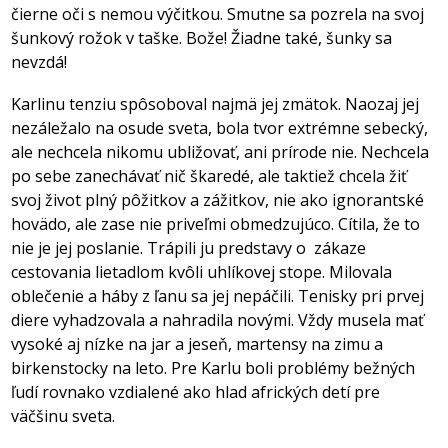
čierne oči s nemou výčitkou. Smutne sa pozrela na svoj
šunkový rožok v taške. Bože! Žiadne také, šunky sa
nevzdá!
Karlinu tenziu spôsoboval najmä jej zmätok. Naozaj jej
nezáležalo na osude sveta, bola tvor extrémne sebecký,
ale nechcela nikomu ubližovať, ani prírode nie. Nechcela
po sebe zanechávať nič škaredé, ale taktiež chcela žiť
svoj život plný pôžitkov a zážitkov, nie ako ignorantské
hovädo, ale zase nie priveľmi obmedzujúco. Cítila, že to
nie je jej poslanie. Trápili ju predstavy o
zákaze
cestovania lietadlom kvôli uhlíkovej stope. Milovala
oblečenie a háby z ľanu sa jej nepáčili. Tenisky pri prvej
diere vyhadzovala a nahradila novými. Vždy musela mať
vysoké aj nízke na jar a jeseň, martensy na zimu a
birkenstocky na leto. Pre Karlu boli problémy bežných
ľudí rovnako vzdialené ako hlad afrických detí pre
väčšinu sveta.