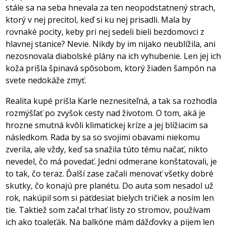
stále sa na seba hnevala za ten neopodstatnený strach,
ktorý v nej precitol, keď si ku nej prisadli. Mala by
rovnaké pocity, keby pri nej sedeli bieli bezdomovci z
hlavnej stanice? Nevie. Nikdy by im nijako neublížila, ani
nezosnovala diabolské plány na ich vyhubenie. Len jej ich
koža prišla špinavá spôsobom, ktorý žiaden šampón na
svete nedokáže zmyť.
Realita kupé prišla Karle neznesiteľná, a tak sa rozhodla
rozmýšľať po zvyšok cesty nad životom. O tom, aká je
hrozne smutná kvôli klimatickej kríze a jej blížiacim sa
následkom. Rada by sa so svojimi obavami niekomu
zverila, ale vždy, keď sa snažila túto tému načať, nikto
nevedel, čo má povedať. Jedni odmerane konštatovali, je
to tak, čo teraz. Ďalší zase začali menovať všetky dobré
skutky, čo konajú pre planétu. Do auta som nesadol už
rok, nakúpil som si päťdesiat bielych tričiek a nosím len
tie. Taktiež som začal trhať listy zo stromov, používam
ich ako toaleťák. Na balkóne mám dážďovky a pijem len