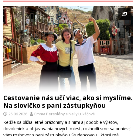
Cestovanie nás učí viac, ako si myslíme.
Na slovíčko s pani zástupkyňou
25.06.2026
Emma Pereslény
a
Nelly Lukáčová
Keďže sa blížia letné prázdniny a s nimi aj obdobie výletov,
dovoleniek a objavovania nových miest, rozhodli sme sa priniesť
vám rozhovor s pani zástupkyňou Študencovou, ktorá má