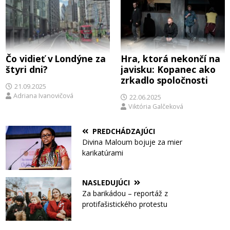
Čo vidieť v Londýne za
Hra, ktorá nekončí na
štyri dni?
javisku: Kopanec ako
zrkadlo spoločnosti
21.09.2025
Adriana Ivanovičová
22.06.2025
Viktória Galčeková
PREDCHÁDZAJÚCI
Divina Maloum bojuje za mier
karikatúrami
NASLEDUJÚCI
Za barikádou – reportáž z
protifašistického protestu