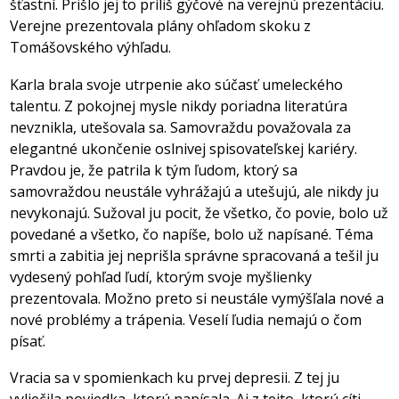
šťastní. Prišlo jej to príliš gýčové na verejnú prezentáciu.
Verejne prezentovala plány ohľadom skoku z
Tomášovského výhľadu.
Karla brala svoje utrpenie ako súčasť umeleckého
talentu. Z pokojnej mysle nikdy poriadna literatúra
nevznikla, utešovala sa. Samovraždu považovala za
elegantné ukončenie oslnivej spisovateľskej kariéry.
Pravdou je, že patrila k tým ľudom, ktorý sa
samovraždou neustále vyhrážajú a utešujú, ale nikdy ju
nevykonajú. Sužoval ju pocit, že všetko, čo povie, bolo už
povedané a všetko, čo napíše, bolo už napísané. Téma
smrti a zabitia jej neprišla správne spracovaná a tešil ju
vydesený pohľad ľudí, ktorým svoje myšlienky
prezentovala. Možno preto si neustále vymýšľala nové a
nové problémy a trápenia. Veselí ľudia nemajú o čom
písať.
Vracia sa v spomienkach ku prvej depresii. Z tej ju