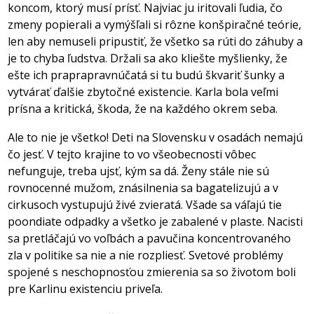
koncom, ktorý musí prísť. Najviac ju iritovali ľudia, čo
zmeny popierali a vymýšľali si rôzne konšpiračné teórie,
len aby nemuseli pripustiť, že všetko sa rúti do záhuby a
je to chyba ľudstva. Držali sa ako kliešte myšlienky, že
ešte ich praprapravnúčatá si tu budú škvariť šunky a
vytvárať ďalšie zbytočné existencie. Karla bola veľmi
prísna a kritická, škoda, že na každého okrem seba.
Ale to nie je všetko! Deti na Slovensku v osadách nemajú
čo jesť. V tejto krajine to vo všeobecnosti vôbec
nefunguje, treba ujsť, kým sa dá. Ženy stále nie sú
rovnocenné mužom, znásilnenia sa bagatelizujú a v
cirkusoch vystupujú živé zvieratá. Všade sa váľajú tie
poondiate odpadky a všetko je zabalené v plaste. Nacisti
sa pretláčajú vo voľbách a pavučina koncentrovaného
zla v politike sa nie a nie rozpliesť. Svetové problémy
spojené s neschopnosťou zmierenia sa so životom boli
pre Karlinu existenciu priveľa.