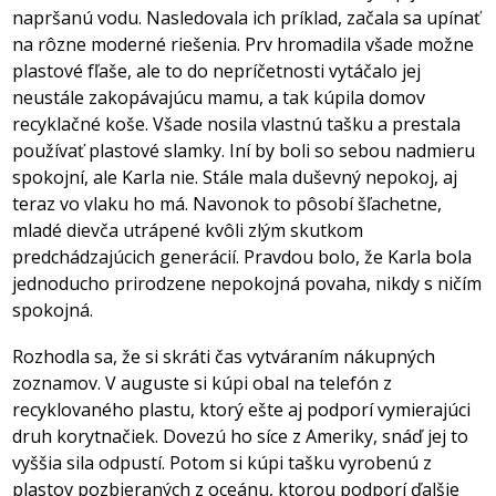
napršanú vodu. Nasledovala ich príklad, začala sa upínať
na rôzne moderné riešenia. Prv hromadila všade možne
plastové fľaše, ale to do nepríčetnosti vytáčalo jej
neustále zakopávajúcu mamu, a tak kúpila domov
recyklačné koše. Všade nosila vlastnú tašku a prestala
používať plastové slamky. Iní by boli so sebou nadmieru
spokojní, ale Karla nie. Stále mala duševný nepokoj, aj
teraz vo vlaku ho má. Navonok to pôsobí šľachetne,
mladé dievča utrápené kvôli zlým skutkom
predchádzajúcich generácií. Pravdou bolo, že Karla bola
jednoducho prirodzene nepokojná povaha, nikdy s ničím
spokojná.
Rozhodla sa, že si skráti čas vytváraním nákupných
zoznamov. V auguste si kúpi obal na telefón z
recyklovaného plastu, ktorý ešte aj podporí vymierajúci
druh korytnačiek. Dovezú ho síce z Ameriky, snáď jej to
vyššia sila odpustí. Potom si kúpi tašku vyrobenú z
plastov pozbieraných z oceánu, ktorou podporí ďalšie