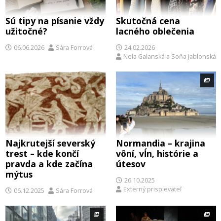
Sú tipy na písanie vždy
Skutočná cena
užitočné?
lacného oblečenia
06.06.2026
Sára Forrová
24.02.2026
Nela Galanská
a
Soňa Jablonská
Najkrutejší severský
Normandia – krajina
trest – kde končí
vôní, vĺn, histórie a
pravda a kde začína
útesov
mýtus
26.10.2025
Externý prispievateľ
06.12.2025
Sára Forrová