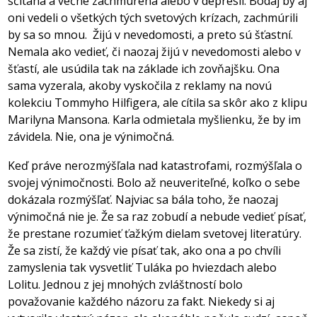
sčítaná a večne zachmúrená alebo v depresii. Bodaj by aj
oni vedeli o všetkých tých svetových krízach, zachmúrili
by sa so mnou.
Žijú v nevedomosti, a preto sú šťastní.
Nemala ako vedieť, či naozaj žijú v nevedomosti alebo v
šťastí, ale usúdila tak na základe ich zovňajšku. Ona
sama vyzerala, akoby vyskočila z reklamy na novú
kolekciu Tommyho Hilfigera, ale cítila sa skôr ako z klipu
Marilyna Mansona. Karla odmietala myšlienku, že by im
závidela. Nie, ona je výnimočná.
Keď práve nerozmýšľala nad katastrofami, rozmýšľala o
svojej výnimočnosti. Bolo až neuveriteľné, koľko o sebe
dokázala rozmýšľať. Najviac sa bála toho, že naozaj
výnimočná nie je. Že sa raz zobudí a nebude vedieť písať,
že prestane rozumieť ťažkým dielam svetovej literatúry.
Že sa zistí, že každý vie písať tak, ako ona a po chvíli
zamyslenia tak vysvetliť Tuláka po hviezdach alebo
Lolitu. Jednou z jej mnohých zvláštností bolo
považovanie každého názoru za fakt. Niekedy si aj