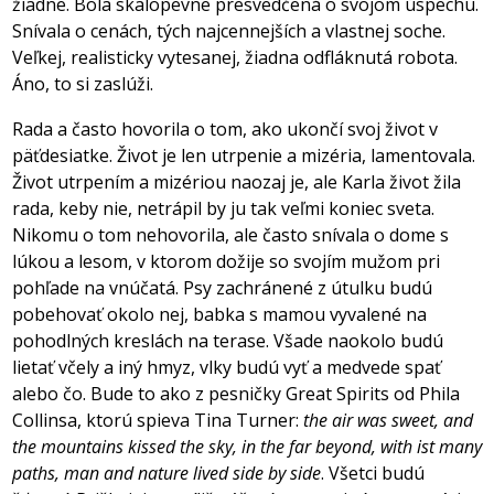
žiadne. Bola skalopevne presvedčená o svojom úspechu.
Snívala o cenách, tých najcennejších a vlastnej soche.
Veľkej, realisticky vytesanej, žiadna odfláknutá robota.
Áno, to si zaslúži.
Rada a často hovorila o tom, ako ukončí svoj život v
päťdesiatke. Život je len utrpenie a mizéria, lamentovala.
Život utrpením a mizériou naozaj je, ale Karla život žila
rada, keby nie, netrápil by ju tak veľmi koniec sveta.
Nikomu o tom nehovorila, ale často snívala o dome s
lúkou a lesom, v ktorom dožije so svojím mužom pri
pohľade na vnúčatá. Psy zachránené z útulku budú
pobehovať okolo nej, babka s mamou vyvalené na
pohodlných kreslách na terase. Všade naokolo budú
lietať včely a iný hmyz, vlky budú vyť a medvede spať
alebo čo. Bude to ako z pesničky Great Spirits od Phila
Collinsa, ktorú spieva Tina Turner:
the air was sweet, and
the mountains kissed the sky, in the far beyond, with ist many
paths, man and nature lived side by side
. Všetci budú