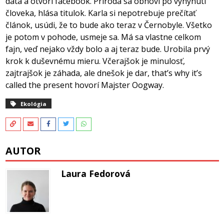
dáta a otvorí facebook. Príroda sa obnoví po vyhynutí
človeka, hlása titulok. Karla si nepotrebuje prečítať
článok, usúdi, že to bude ako teraz v Černobyle. Všetko
je potom v pohode, usmeje sa. Má sa vlastne celkom
fajn, veď nejako vždy bolo a aj teraz bude. Urobila prvý
krok k duševnému mieru. Včerajšok je minulosť,
zajtrajšok je záhada, ale dnešok je dar, that’s why it’s
called the present hovorí Majster Oogway.
Ekológia
AUTOR
Laura Fedorová