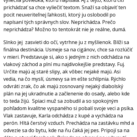
vyliečila poviedka, ktorú napísala. Aj z tejto, ktorú cíti
prichádzať sa chce vyliečiť textom. Snaží sa objaviť ten
pocit neuveriteľnej ľahkosti, ktorý ju oslobodil po
napísaní tých správnych slov. Neprichádza. Prečo
neprichádza? Možno to tentokrát nie je reálne, dumá.
Slnko jej
zasvieti do očí, vytrhne ju z myšlienok. Blíži sa
finálna destinácia. Usmeje sa na cigánov, chce sa rozlúčiť
v mieri. Predstavuje si, ako s jedným z nich odchádza na
vlakový záchod a plní mu najdivokejšie predstavy. Fuj.
Určite majú aj staré slipy, ak vôbec nejaké majú. Asi
vedia, na čo myslí, úsmevy sa im ešte schlípnia. Rýchlo
odvráti zrak, čo ak majú zosnovaný nejaký diabolský
plán na jej ukradnutie a začlenenie do osady, alebo kde
to teda žijú.
Spiaci muž sa zobudil a so spokojným
pohľadom kvalitne vyspaného si pobalí svoje veci a psíka.
Vlak zastavuje, Karla odchádza z kupé a vychádza na
perón. Hltá čerstvý vzduch. Prechádza na zastávku mhd a
odvezie sa do bytu, kde na ňu čaká jej pes. Pripojí sa na