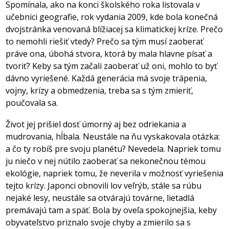
Spomínala, ako na konci školského roka listovala v
učebnici geografie, rok vydania 2009, kde bola konečná
dvojstránka venovaná blížiacej sa klimatickej kríze. Prečo
to nemohli riešiť vtedy? Prečo sa tým musí zaoberať
práve ona, úbohá stvora, ktorá by mala hlavne písať a
tvoriť? Keby sa tým začali zaoberať už oni, mohlo to byť
dávno vyriešené. Každá generácia má svoje trápenia,
vojny, krízy a obmedzenia, treba sa s tým zmieriť,
poučovala sa.
Život jej prišiel dosť úmorný aj bez odriekania a
mudrovania, hĺbala. Neustále na ňu vyskakovala otázka:
a čo ty robíš pre svoju planétu? Nevedela. Napriek tomu
ju niečo v nej nútilo zaoberať sa nekonečnou témou
ekológie, napriek tomu, že neverila v možnosť vyriešenia
tejto krízy. Japonci obnovili lov veľrýb, stále sa rúbu
nejaké lesy, neustále sa otvárajú továrne, lietadlá
premávajú tam a späť. Bola by oveľa spokojnejšia, keby
obyvateľstvo priznalo svoje chyby a zmierilo sa s