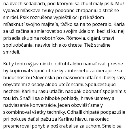
na dvoch sedadlách, pod ktorými sa chúlil malý psík. Muž
vydával mľaskavé zvuky podobné chrápaniu a strašne
smrdel. Psík rozrušene vypleštil oči pri každom
mľasknutí svojho majiteľa, ťažko sa na to pozeralo. Karla
sa už začínala zmierovať so svojím údelom, ked’ si ku nej
prisadla skupina robotníkov. Rómovia, cigáni, tmaví
spoluobčania, nazvite ich ako chcete. Tiež strašne
smrdeli.
Keby tento výjav niekto odfotil alebo namaľoval, presne
by kopíroval vtipné obrázky z internetu zaoberajúce sa
budúcnosťou Slovenska po masovom utlačení bielej rasy
obyvateľmi z osady alebo utečencami. Spolucestujúci
nechceli Karlinu rasu utlačiť, naopak obohatiť spojením s
tou ich. Snažili sa o hlboké pohľady, hravé úsmevy a
nadviazanie konverzácie. Jeden obzvlášť smelý
skombinoval všetky techniky. Odhalil chlpaté podpazušie
pri pokuse dať si pažu za Karlinu hlavu, nakoniec
presmeroval pohyb a poškrabal sa za uchom. Smelo sa