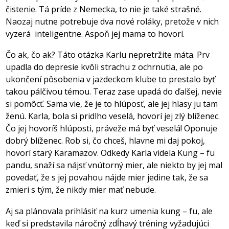
čistenie. Tá príde z Nemecka, to nie je také strašné.
Naozaj nutne potrebuje dva nové roláky, pretože v nich
vyzerá
inteligentne. Aspoň jej mama to hovorí.
Čo ak, čo ak? Táto otázka Karlu nepretržite máta. Prv
upadla do depresie kvôli strachu z ochrnutia, ale po
ukončení pôsobenia v jazdeckom klube to prestalo byť
takou pálčivou témou. Teraz zase upadá do ďalšej, nevie
si pomôcť. Sama vie, že je to hlúposť, ale jej hlasy ju tam
ženú. Karla, bola si pridlho veselá, hovorí jej zlý blíženec.
Čo jej hovoríš hlúposti, práveže má byť veselá! Oponuje
dobrý blíženec. Rob si, čo chceš, hlavne mi daj pokoj,
hovorí starý Karamazov. Odkedy Karla videla Kung – fu
pandu, snaží sa nájsť vnútorný mier, ale niekto by jej mal
povedať, že s jej povahou nájde mier jedine tak, že sa
zmieri s tým, že nikdy mier mať nebude.
Aj sa plánovala prihlásiť na kurz umenia kung – fu, ale
keď si predstavila náročný zdĺhavý tréning vyžadujúci