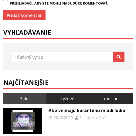
PREHLIADAČI, ABY STE MOHLI NABUDÚCE KOMENTOVAŤ.
VYHĽADÁVANIE
Hľadať:
NAJČÍTANEJŠIE
3 dni
týždeň
mesiac
Ako vnímajú karanténu mladí ľudia
20.12.2020
Ella Uhrovičová