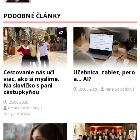
PODOBNÉ ČLÁNKY
Cestovanie nás učí
Učebnica, tablet, pero
viac, ako si myslíme.
a… AI?
Na slovíčko s pani
23.06.2026
Nina Sobotková
zástupkyňou
25.06.2026
Emma Pereslény
a
Nelly Lukáčová