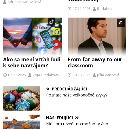
Adriana Ivanovičová
17.11.2025
Redakcia
Ako sa mení vzťah ľudí
From far away to our
k sebe navzájom?
classroom
02.11.2025
Zoja Hindáková
19.10.2025
Júlia Vančová
PREDCHÁDZAJÚCI
Poznáte naše veľkonočné zvyky?
NASLEDUJÚCI
Nie som rezeň, no možno ty áno