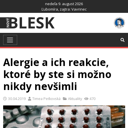
Preskočiť
nedeľa 9. august 2026
na
Ľubomíra
, zajtra:
Vavrinec
obsah
Alergie a ich reakcie,
ktoré by ste si možno
nikdy nevšimli
30.04.2019
Timea Peťkovská
Aktuality
470