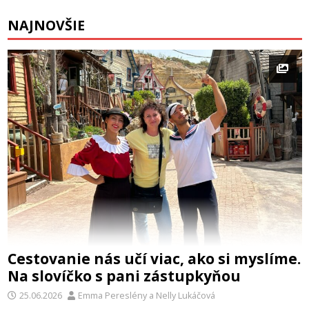
NAJNOVŠIE
Cestovanie nás učí viac, ako si myslíme.
Na slovíčko s pani zástupkyňou
25.06.2026
Emma Pereslény
a
Nelly Lukáčová