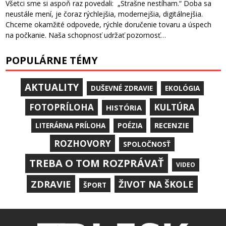
Všetci sme si aspoň raz povedali: „Strašne nestíham.“ Doba sa
neustále mení, je čoraz rýchlejšia, modernejšia, digitálnejšia.
Chceme okamžité odpovede, rýchle doručenie tovaru a úspech
na počkanie. Naša schopnosť udržať pozornosť…
POPULÁRNE TÉMY
AKTUALITY
DUŠEVNÉ ZDRAVIE
EKOLÓGIA
KULTÚRA
FOTOPRÍLOHA
HISTÓRIA
RECENZIE
LITERÁRNA PRÍLOHA
POÉZIA
ROZHOVORY
SPOLOČNOSŤ
TREBA O TOM ROZPRÁVAŤ
VIDEO
ZDRAVIE
ŽIVOT NA ŠKOLE
ŠPORT