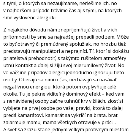
s tými, o ktorých sa nezaujímame, neriešime ich, no
v najhoršom prípade trávime čas aj s tými, na ktorých
sme vyslovene alergickí.
Z nejakého dôvodu nám znepríjemňujú život a v ich
prítomnosti by sme sa najradšej prepadli pod zem. Môže
to byť otravný či premúdrený spolužiak, no hrozbu tiež
predstavujú manipulátori a neprajníci. Tí, ktorí si dokážu
priateľstvá prehodnotiť, s takýmto rušiteľom atmosféry
utnú kontakt a ďalej si žijú svoj mierumilovný život. No
vo väčšine prípadov alergici jednoducho ignorujú tieto
osoby. Oberajú sa nimi o čas, nechávajú sa nasávať
negatívnou energiou, ktorá potom ovplyvňuje celé
okolie. Tu je pekne viditeľný dominový efekt – keď vám
z nenávidenej osoby začne tuhnúť krv v žilách, zlosť si
vybijete na prvej osobe po vašej pravici, ktorá to ďalej
predá kamarátovi, kamarát sa vykričí na brata, brat
zalarmuje mamu, mama všetkých otravuje v práci…
A svet sa zrazu stane jedným veľkým protivným miestom.