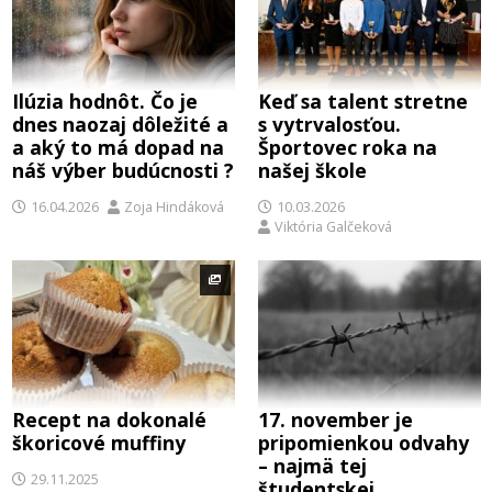
Ilúzia hodnôt. Čo je
Keď sa talent stretne
dnes naozaj dôležité a
s vytrvalosťou.
a aký to má dopad na
Športovec roka na
náš výber budúcnosti ?
našej škole
16.04.2026
Zoja Hindáková
10.03.2026
Viktória Galčeková
Recept na dokonalé
17. november je
škoricové muffiny
pripomienkou odvahy
– najmä tej
29.11.2025
študentskej