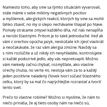
Namiesto toho, aby sme sa týmto situáciám vyvarovali,
stále máme v sebe milióny negatívnych pocitov
a myšlienok, alergických reakcií, ktorých by sme sa mohli
ľahko zbaviť, no my si slepo nechávame šliapať po hlave.
Pomaly strácame zmysel každého dňa, nič nás nenapĺňa
a nerobí šťastnými. Pritom je to také jednoduché. Veď ak
vám z orechov opúcha jazyk, neskúšate ich zjesť viackrát
a neočakávate, že raz vám alergia zmizne. Navždy sa
s nimi rozlúčite a už nikdy ich nevyhľadáte, kontrolujete
si každé podozrivé jedlo, aby vás neprekvapili. Možno
vám niekedy začnú chýbať, rozmýšľate, ako vlastne
orechy chutia, no verte mi, nestoja vám za to a každý
jeden pozitívne naladený človek tvorí súčasť šťastného
celku, ktorý by sa mal čo najrýchlejšie rozrastať a tvoriť
tento svet.
Prečo to vlastne robíme? Možno si myslíme, že nám to
niečo prináša, že aj tieto osoby nám na niečo sú,