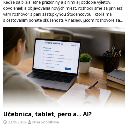
Keďže sa blížia letné prázdniny a s nimi aj obdobie výletov,
dovoleniek a objavovania nových miest, rozhodli sme sa priniesť
vám rozhovor s pani zástupkyňou Študencovou, ktorá má
s cestovaním bohaté skúsenosti. V nasledujúcom rozhovore sa…
Učebnica, tablet, pero a… AI?
23.06.2026
Nina Sobotková