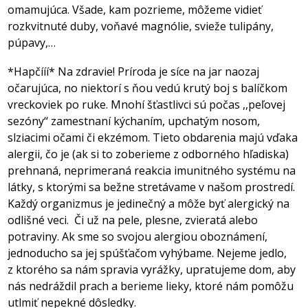
omamujúca. Všade, kam pozrieme, môžeme vidieť
rozkvitnuté duby, voňavé magnólie, svieže tulipány,
púpavy,…
*Hapčííí* Na zdravie! Príroda je síce na jar naozaj
očarujúca, no niektorí s ňou vedú krutý boj s balíčkom
vreckoviek po ruke. Mnohí šťastlivci sú počas ,,peľovej
sezóny‘‘ zamestnaní kýchaním, upchatým nosom,
slziacimi očami či ekzémom. Tieto obdarenia majú vďaka
alergii, čo je (ak si to zoberieme z odborného hľadiska)
prehnaná, neprimeraná reakcia imunitného systému na
látky, s ktorými sa bežne stretávame v našom prostredí.
Každý organizmus je jedinečný a môže byť alergický na
odlišné veci. Či už na pele, plesne, zvieratá alebo
potraviny. Ak sme so svojou alergiou oboznámení,
jednoducho sa jej spúšťačom vyhýbame. Nejeme jedlo,
z ktorého sa nám spravia vyrážky, upratujeme dom, aby
nás nedráždil prach a berieme lieky, ktoré nám pomôžu
utlmiť nepekné dôsledky.