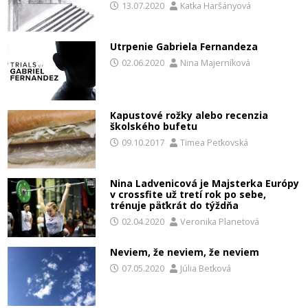
13.07.2020
Katka Haršányová
Utrpenie Gabriela Fernandeza
02.06.2020
Nina Majerníková
Kapustové rožky alebo recenzia
školského bufetu
09.10.2017
Timea Peťkovská
Nina Ladvenicová je Majsterka Európy
v crossfite už tretí rok po sebe,
trénuje päťkrát do týždňa
02.04.2020
Veronika Planetová
Neviem, že neviem, že neviem
07.05.2020
Júlia Beťková