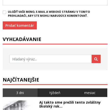
ULOŽIŤ VAŠE MENO, E-MAIL A WEBOVÚ STRÁNKU V TOMTO
PREHLIADAČI, ABY STE MOHLI NABUDÚCE KOMENTOVAŤ.
VYHĽADÁVANIE
Hľadať:
NAJČÍTANEJŠIE
3 dni
týždeň
mesiac
Aj takto sme prežili tento zvláštny
školský rok…