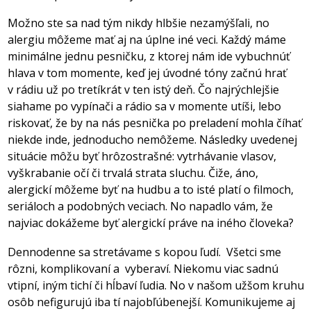
Možno ste sa nad tým nikdy hlbšie nezamýšľali, no
alergiu môžeme mať aj na úplne iné veci. Každý máme
minimálne jednu pesničku, z ktorej nám ide vybuchnúť
hlava v tom momente, keď jej úvodné tóny začnú hrať
v rádiu už po tretíkrát v ten istý deň. Čo najrýchlejšie
siahame po vypínači a rádio sa v momente utíši, lebo
riskovať, že by na nás pesnička po preladení mohla číhať
niekde inde, jednoducho nemôžeme. Následky uvedenej
situácie môžu byť hrôzostrašné: vytrhávanie vlasov,
vyškrabanie očí či trvalá strata sluchu. Čiže, áno,
alergickí môžeme byť na hudbu a to isté platí o filmoch,
seriáloch a podobných veciach. No napadlo vám, že
najviac dokážeme byť alergickí práve na iného človeka?
Dennodenne sa stretávame s kopou ľudí. Všetci sme
rôzni, komplikovaní a vyberaví. Niekomu viac sadnú
vtipní, iným tichí či hĺbaví ľudia. No v našom užšom kruhu
osôb nefigurujú iba tí najobľúbenejší. Komunikujeme aj