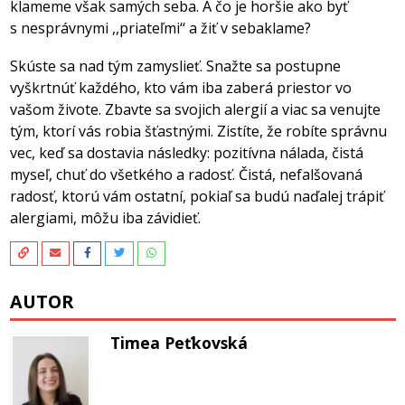
klameme však samých seba. A čo je horšie ako byť
s nesprávnymi ,,priateľmi‘‘ a žiť v sebaklame?
Skúste sa nad tým zamyslieť. Snažte sa postupne
vyškrtnúť každého, kto vám iba zaberá priestor vo
vašom živote. Zbavte sa svojich alergií a viac sa venujte
tým, ktorí vás robia šťastnými. Zistíte, že robíte správnu
vec, keď sa dostavia následky: pozitívna nálada, čistá
myseľ, chuť do všetkého a radosť. Čistá, nefalšovaná
radosť, ktorú vám ostatní, pokiaľ sa budú naďalej trápiť
alergiami, môžu iba závidieť.
AUTOR
Timea Peťkovská