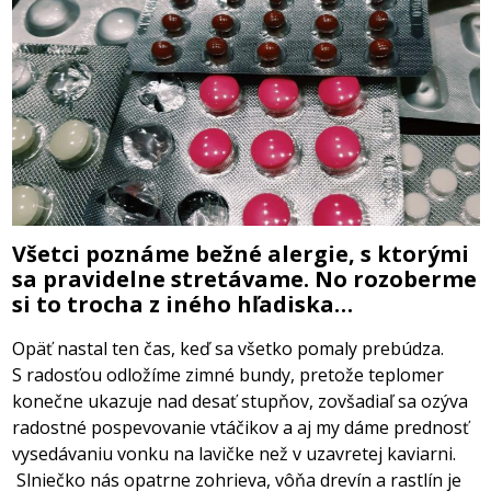
Všetci poznáme bežné alergie, s ktorými
sa pravidelne stretávame. No rozoberme
si to trocha z iného hľadiska…
Opäť nastal ten čas, keď sa všetko pomaly prebúdza.
S radosťou odložíme zimné bundy, pretože teplomer
konečne ukazuje nad desať stupňov, zovšadiaľ sa ozýva
radostné pospevovanie vtáčikov a aj my dáme prednosť
vysedávaniu vonku na lavičke než v uzavretej kaviarni.
Slniečko nás opatrne zohrieva, vôňa drevín a rastlín je