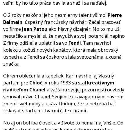
veľmi by ho táto práca bavila a snažil sa naďalej.
O 2 roky neskôr si jeho nesmierny talent všimol
Pierre
Balmain
, úspešný francúzsky návrhár. Začal pracovať
vo firme
Jean Patou
ako hlavný dizajnér. No to mu už
nestačilo a myslel si, že nevyužíva svoj potenciál naplno.
Z firmy odišiel a uplatnil sa vo
Fendi
. Tam navrhol
kolekciu kožušinových kabátov, ktorá mala obrovský
úspech a z Fendi sa čoskoro stala svetoznáma luxusná
značka.
Okrem oblečenia a kabeliek Karl navrhol aj vlastný
parfum pre
Chloé
. V roku 1983 sa stal
kreatívnym
riaditeľom Chanel
a väčšinu svojej pozornosti odvtedy
venoval práve Chanel. Svojimi extravagantnými návrhmi
zmenil svet módy a ukázal ľuďom, že sa netreba báť
riskovať s farbami, tvarmi či textúrami.
No aj on bol iba človek a v živote to nemal najľahšie. Od
malička trpel obsedantne kompulzívnou poruchou,