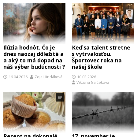
Ilúzia hodnôt. Čo je
Keď sa talent stretne
dnes naozaj dôležité a
s vytrvalosťou.
a aký to má dopad na
Športovec roka na
náš výber budúcnosti ?
našej škole
16.04.2026
Zoja Hindáková
10.03.2026
Viktória Galčeková
Recept na dokonalé
17. november je