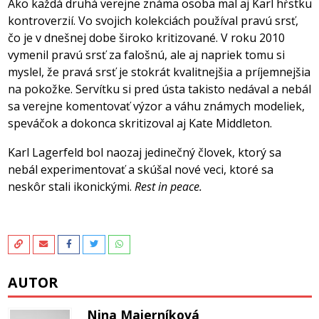
Ako každá druhá verejne známa osoba mal aj Karl hŕstku
kontroverzií. Vo svojich kolekciách používal pravú srsť,
čo je v dnešnej dobe široko kritizované. V roku 2010
vymenil pravú srsť za falošnú, ale aj napriek tomu si
myslel, že pravá srsť je stokrát kvalitnejšia a príjemnejšia
na pokožke. Servítku si pred ústa takisto nedával a nebál
sa verejne komentovať výzor a váhu známych modeliek,
speváčok a dokonca skritizoval aj Kate Middleton.
Karl Lagerfeld bol naozaj jedinečný človek, ktorý sa
nebál experimentovať a skúšal nové veci, ktoré sa
neskôr stali ikonickými.
Rest in peace.
AUTOR
Nina Majerníková