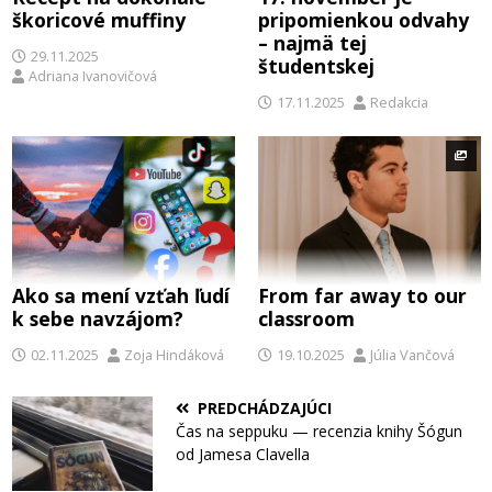
škoricové muffiny
pripomienkou odvahy
– najmä tej
29.11.2025
študentskej
Adriana Ivanovičová
17.11.2025
Redakcia
Ako sa mení vzťah ľudí
From far away to our
k sebe navzájom?
classroom
02.11.2025
Zoja Hindáková
19.10.2025
Júlia Vančová
PREDCHÁDZAJÚCI
Čas na seppuku — recenzia knihy Šógun
od Jamesa Clavella