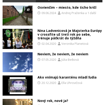
Osvienčim – miesto, kde ticho kričí
09.06.2024
Andrej Praženka
a
1 ďalší
Nina Ladvenicová je Majsterka Európy
v crossfite už tretí rok po sebe,
trénuje päťkrát do týždňa
02.04.2020
Veronika Planetová
Neviem, že neviem, že neviem
07.05.2020
Júlia Beťková
Ako vnímajú karanténu mladí ľudia
20.12.2020
Ella Uhrovičová
Nový rok, nové ja?