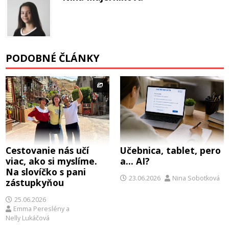
PODOBNÉ ČLÁNKY
Cestovanie nás učí
Učebnica, tablet, pero
viac, ako si myslíme.
a… AI?
Na slovíčko s pani
23.06.2026
Nina Sobotková
zástupkyňou
25.06.2026
Emma Pereslény
a
Nelly Lukáčová