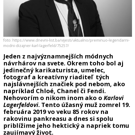
foto: https://www.dnevni-list.ba/vijesti/aktualno/preminuo-legendarni-
modni-dizajner-karl-lagerfeld/75257/
Jeden z najvýznamnejších módnych
návrhárov na svete. Okrem toho bol aj
jedinečný karikaturista, umelec,
fotograf a kreatívny riaditeľ tých
najslávnejších značiek pod nebom, ako
napríklad Chloé, Chanel či Fendi.
Nehovorím o nikom inom ako o
Karlovi
Lagerfeldovi
. Tento úžasný muž zomrel 19.
februára 2019 vo veku 85 rokov na
rakovinu pankreasu a dnes si spolu
priblížime jeho hektický a napriek tomu
zaujímavý život.