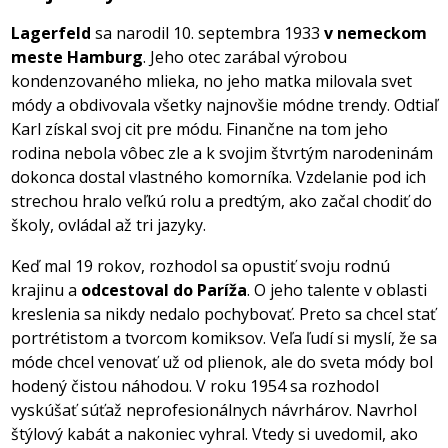
Lagerfeld
sa narodil 10. septembra 1933
v nemeckom
meste Hamburg
. Jeho otec zarábal výrobou
kondenzovaného mlieka, no jeho matka milovala svet
módy a obdivovala všetky najnovšie módne trendy. Odtiaľ
Karl získal svoj cit pre módu. Finančne na tom jeho
rodina nebola vôbec zle a k svojim štvrtým narodeninám
dokonca dostal vlastného komorníka. Vzdelanie pod ich
strechou hralo veľkú rolu a predtým, ako začal chodiť do
školy, ovládal až tri jazyky.
Keď mal 19 rokov, rozhodol sa opustiť svoju rodnú
krajinu a
odcestoval do Paríža
. O jeho talente v oblasti
kreslenia sa nikdy nedalo pochybovať. Preto sa chcel stať
portrétistom a tvorcom komiksov. Veľa ľudí si myslí, že sa
móde chcel venovať už od plienok, ale do sveta módy bol
hodený čistou náhodou. V roku 1954 sa rozhodol
vyskúšať súťaž neprofesionálnych návrhárov. Navrhol
štýlový kabát a nakoniec vyhral. Vtedy si uvedomil, ako