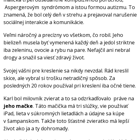
Aspergerovým syndrómom a istou formou autizmu. To
znamená, že bol celý deň v strehu a prejavoval narušenie
sociálnej interakcie a komunikácie.
Veľmi náročný a precízny vo všetkom, čo robil. Jeho
bielizeň musela byť vymenená každý deň a jedol striktne
iba zeleninu, ovocie a rybu na pare. Nefajčil ani nebral
drogy a snažil sa viesť zdravý život.
Svojej vášni pre kreslenie sa nikdy nevzdal. Rád kreslil
skice, ale vybral si trošku netradičný spôsob. Za
posledných 20 rokov používal pri kreslení iba očné tiene.
Karl bol milovník zvierat a to sa odzrkadľovalo práve na
jeho mačke
. Táto mačička má tri slúžky, vie používať
iPad, lieta v súkromných lietadlách a údajne sa kúpe
v šampanskom. Takže toto šťastné zvieratko má lepší
život ako ja a ty dohromady.