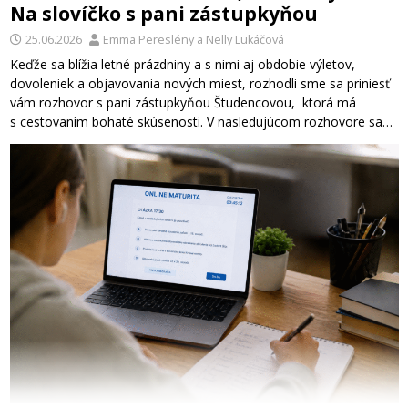
Na slovíčko s pani zástupkyňou
25.06.2026
Emma Pereslény
a
Nelly Lukáčová
Keďže sa blížia letné prázdniny a s nimi aj obdobie výletov,
dovoleniek a objavovania nových miest, rozhodli sme sa priniesť
vám rozhovor s pani zástupkyňou Študencovou, ktorá má
s cestovaním bohaté skúsenosti. V nasledujúcom rozhovore sa…