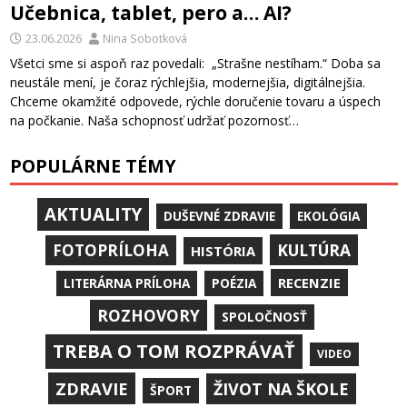
Učebnica, tablet, pero a… AI?
23.06.2026
Nina Sobotková
Všetci sme si aspoň raz povedali: „Strašne nestíham.“ Doba sa
neustále mení, je čoraz rýchlejšia, modernejšia, digitálnejšia.
Chceme okamžité odpovede, rýchle doručenie tovaru a úspech
na počkanie. Naša schopnosť udržať pozornosť…
POPULÁRNE TÉMY
AKTUALITY
DUŠEVNÉ ZDRAVIE
EKOLÓGIA
KULTÚRA
FOTOPRÍLOHA
HISTÓRIA
RECENZIE
LITERÁRNA PRÍLOHA
POÉZIA
ROZHOVORY
SPOLOČNOSŤ
TREBA O TOM ROZPRÁVAŤ
VIDEO
ZDRAVIE
ŽIVOT NA ŠKOLE
ŠPORT