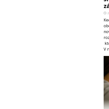
z
2
Keď
ob
no
ro
kt
V 