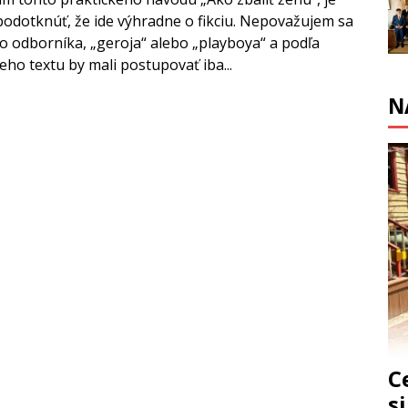
odotknúť, že ide výhradne o fikciu. Nepovažujem sa
o odborníka, „geroja“ alebo „playboya“ a podľa
eho textu by mali postupovať iba...
N
C
s