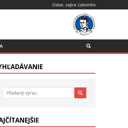
Oskar
, zajtra:
Ľubomíra
CA
YHĽADÁVANIE
Hľadať:
AJČÍTANEJŠIE