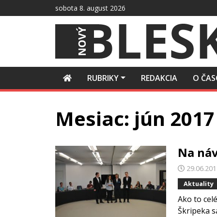
Preskočiť
sobota 8. august 2026
na
obsah
RUBRIKY
REDAKCIA
O ČAS
Mesiac:
jún 2017
Na náv
29.06.20
Aktuality
Ako to cel
Škripeka sa