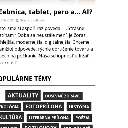
čebnica, tablet, pero a… AI?
3.06.2026
Nina Sobotková
etci sme si aspoň raz povedali: „Strašne
stíham.“ Doba sa neustále mení, je čoraz
hlejšia, modernejšia, digitálnejšia. Chceme
amžité odpovede, rýchle doručenie tovaru a
pech na počkanie. Naša schopnosť udržať
zornosť…
OPULÁRNE TÉMY
AKTUALITY
DUŠEVNÉ ZDRAVIE
FOTOPRÍLOHA
HISTÓRIA
EKOLÓGIA
KULTÚRA
LITERÁRNA PRÍLOHA
POÉZIA