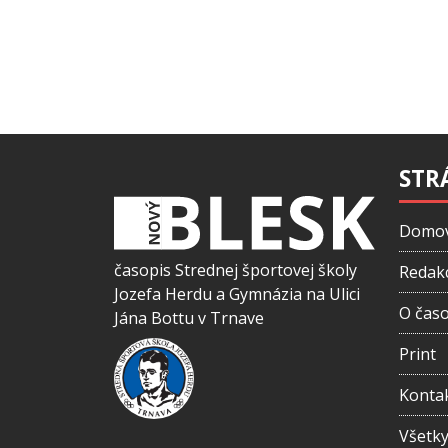
STR
Domo
časopis Strednej športovej školy
Redak
Jozefa Herdu a Gymnázia na Ulici
O čas
Jána Bottu v Trnave
Print
Konta
Všetky