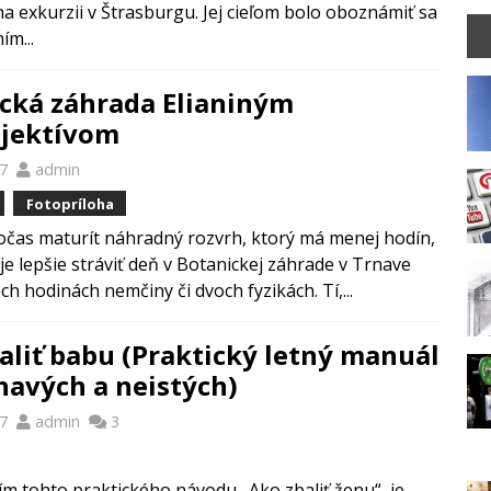
 na exkurzii v Štrasburgu. Jej cieľom bolo oboznámiť sa
ím...
cká záhrada Elianiným
bjektívom
17
admin
Fotopríloha
počas maturít náhradný rozvrh, ktorý má menej hodín,
 je lepšie stráviť deň v Botanickej záhrade v Trnave
h hodinách nemčiny či dvoch fyzikách. Tí,...
aliť babu (Praktický letný manuál
havých a neistých)
17
admin
3
ím tohto praktického návodu „Ako zbaliť ženu“, je