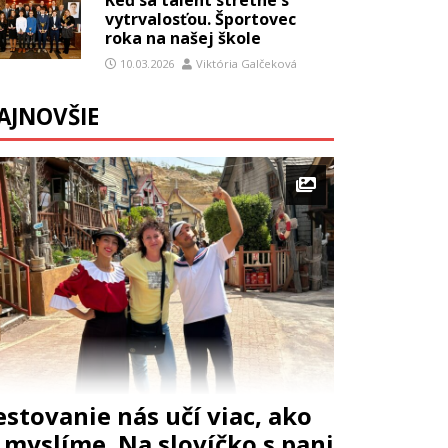
vytrvalosťou. Športovec
roka na našej škole
10.03.2026
Viktória Galčeková
AJNOVŠIE
estovanie nás učí viac, ako
i myslíme. Na slovíčko s pani