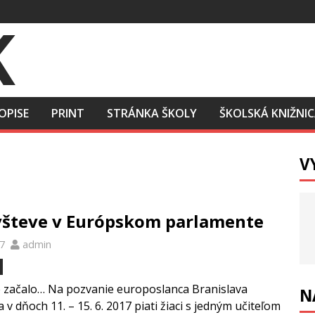
OPISE
PRINT
STRÁNKA ŠKOLY
ŠKOLSKÁ KNIŽNI
V
števe v Európskom parlamente
17
admin
é začalo… Na pozvanie europoslanca Branislava
N
 v dňoch 11. – 15. 6. 2017 piati žiaci s jedným učiteľom