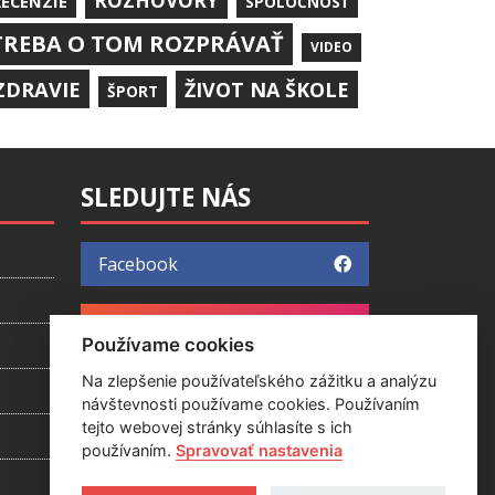
ROZHOVORY
RECENZIE
SPOLOČNOSŤ
TREBA O TOM ROZPRÁVAŤ
VIDEO
ZDRAVIE
ŽIVOT NA ŠKOLE
ŠPORT
SLEDUJTE NÁS
Facebook
Instagram
Používame cookies
Na zlepšenie používateľského zážitku a analýzu
YouTube
návštevnosti používame cookies. Používaním
tejto webovej stránky súhlasíte s ich
používaním.
Spravovať nastavenia