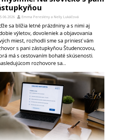
ástupkyňou
5.06.2026
Emma Pereslény
a
Nelly Lukáčová
že sa blížia letné prázdniny a s nimi aj
dobie výletov, dovoleniek a objavovania
vých miest, rozhodli sme sa priniesť vám
zhovor s pani zástupkyňou Študencovou,
orá má s cestovaním bohaté skúsenosti.
nasledujúcom rozhovore sa…