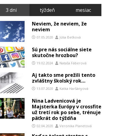
3 dni
týždeň
mesiac
Neviem, že neviem, že
neviem
07.05.2020
Júlia Beťková
Sú pre nás sociálne siete
skutočne hrozbou?
19.02.2024
Nataša Fáberová
Aj takto sme prežili tento
zvláštny školský rok…
13.07.2020
Katka Haršányová
Nina Ladvenicová je
Majsterka Európy v crossfite
už tretí rok po sebe, trénuje
päťkrát do týždňa
02.04.2020
Veronika Planetová
Keď sa talent stretne s