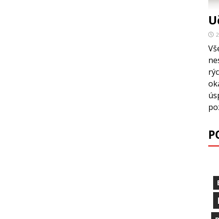
U
2
Vš
ne
rýc
ok
ús
po
P