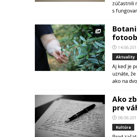
zúčastnili
s fungovan
Botani
fotoo
14.06.20
Aktuality
Aj keď je 
uznáte, že
ako na dvoc
Ako zb
pre vá
08.06.20
Kultúra
Pred začat