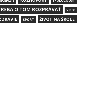
ROZHOVORY
RECENZIE
SPOLOČNOSŤ
TREBA O TOM ROZPRÁVAŤ
VIDEO
ZDRAVIE
ŽIVOT NA ŠKOLE
ŠPORT