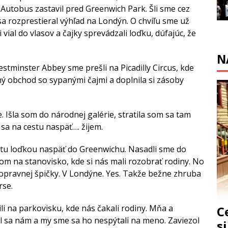
Autobus zastavil pred Greenwich Park. Šli sme cez
sa rozprestieral výhľad na Londýn. O chvíľu sme už
 vial do vlasov a čajky sprevádzali loďku, dúfajúc, že
N
stminster Abbey sme prešli na Picadilly Circus, kde
ý obchod so sypanými čajmi a doplnila si zásoby
 Išla som do národnej galérie, stratila som sa tam
a sa na cestu naspäť…. žijem.
cestu loďkou naspäť do Greenwichu. Nasadli sme do
om na stanovisko, kde si nás mali rozobrať rodiny. No
 dopravnej špičky. V Londýne. Yes. Takže bežne zhruba
rse.
 na parkovisku, kde nás čakali rodiny. Mňa a
C
vil sa nám a my sme sa ho nespýtali na meno. Zaviezol
s