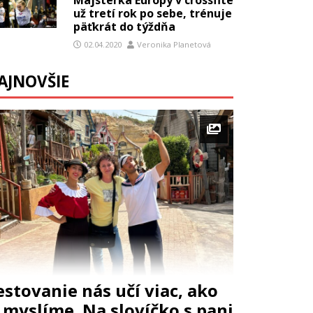
už tretí rok po sebe, trénuje
päťkrát do týždňa
02.04.2020
Veronika Planetová
AJNOVŠIE
estovanie nás učí viac, ako
i myslíme. Na slovíčko s pani