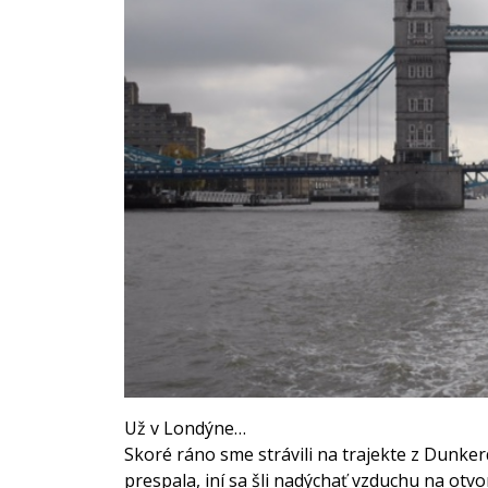
Už v Londýne…
Skoré ráno sme strávili na trajekte z Dunke
prespala, iní sa šli nadýchať vzduchu na otv