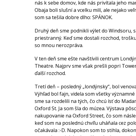
nás k sebe domov, kde nás privítala jeho man
Obaja boli slušní a vcelku milí, ale nejako ve
som sa tešila dobre dlho: SPÁNOK.
Druhý deň sme podnikli výlet do Windsoru, s
priestranný. Keď sme dostali rozchod, troš
so mnou nerozpráva.
V ten deň sme ešte navštívili centrum Londý
Theatre. Najprv sme však prešli popri Towe
ďalší rozchod.
Tretí deň – posledný „londýnsky“, bol veno
Výhľad bol fajn, videla som všetky významné
sme sa rozdelili na tých, čo chcú ísť do Mada
Oxford St. Ja som šla do múzea. Výstava pôso
nakupovanie na Oxford Street, čo som násled
keď som na poslednú chvíľu uháňala cez polov
očakávala :-D. Napokon som to stihla, dokonc