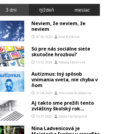
3 dni
týždeň
mesiac
Neviem, že neviem, že
neviem
07.05.2020
Júlia Beťková
Sú pre nás sociálne siete
skutočne hrozbou?
19.02.2024
Nataša Fáberová
Autizmus: Iný spôsob
vnímania sveta, nie chyba v
ňom
21.04.2026
Veronika Roščáková
Aj takto sme prežili tento
zvláštny školský rok…
13.07.2020
Katka Haršányová
Nina Ladvenicová je
Majsterka Európy v crossfite