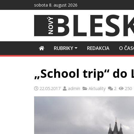
Preskočiť
sobota 8. august 2026
na
obsah
RUBRIKY
REDAKCIA
O ČAS
„School trip“ do
22.05.2017
admin
Aktuality
2
250