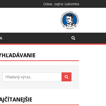
Oskar
, zajtra:
Ľubomíra
CA
YHĽADÁVANIE
Hľadať:
AJČÍTANEJŠIE