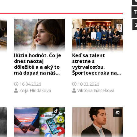
Ilúzia hodnôt. Čo je
Keď sa talent
dnes naozaj
stretne s
dôležité a a aký to
vytrvalosťou.
má dopad na náš
Športovec roka na
výber budúcnosti ?
našej škole
16.04.2026
10.03.2026
Zoja Hindáková
Viktória Galčeková