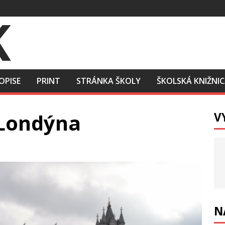
OPISE
PRINT
STRÁNKA ŠKOLY
ŠKOLSKÁ KNIŽNI
 Londýna
V
N