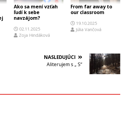
Ako sa mení vzťah
From far away to
ľudí k sebe
our classroom
ej
navzájom?
19.10.2025
02.11.2025
Júlia Vančová
Zoja Hindáková
NASLEDUJÚCI
Aliterujem s „ S“