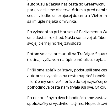
autobusu a čakala nás cesta do Greenwichu. 
park, videli sme observatórium a pred nami 
sedeli v loďke smerujúcej do centra. Vietor mi
sa im ujde nejaká omrvinka.
Po vylodení sa pri Houses of Parliament a We
sme dostali rozchod. Našla som svoj obľúben
svojej čiernej horkej závislosti.
Potom sme sa presunuli na Trafalgar Square.
(rutina), vyšla von na úplne inú ulicu, spýtal
Prišli sme späť k prístavu, podstúpili sme 
autobusu, vydali sa na cestu naprieč Londýn
– lenže my sme vošli práve do tej najväčšej
polhodinová cesta nám trvala asi dve. Of cou
Po nekonečných dvoch hodinách sme zastavili
spolužiačky si vyzdvihol istý Ind. Nepredsta