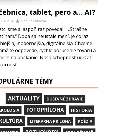
čebnica, tablet, pero a… AI?
3.06.2026
Nina Sobotková
etci sme si aspoň raz povedali: „Strašne
stíham.“ Doba sa neustále mení, je čoraz
hlejšia, modernejšia, digitálnejšia. Chceme
amžité odpovede, rýchle doručenie tovaru a
pech na počkanie. Naša schopnosť udržať
zornosť…
OPULÁRNE TÉMY
AKTUALITY
DUŠEVNÉ ZDRAVIE
FOTOPRÍLOHA
HISTÓRIA
EKOLÓGIA
KULTÚRA
LITERÁRNA PRÍLOHA
POÉZIA