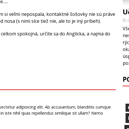
e…..
U
m si veľmi nepospala, kontaktné šošovky nie sú práve
 nosa (s nimi síce tiež nie, ale to je iný príbeh).
2
Vš
 celkom spokojná, určite sa do Anglicka, a najmä do
ne
rýc
ok
ús
po
P
ctetur adipisicing elit. Ab accusantium, blanditiis cumque
 in iste nihil quas repellendus similique sit ullam? Nemo