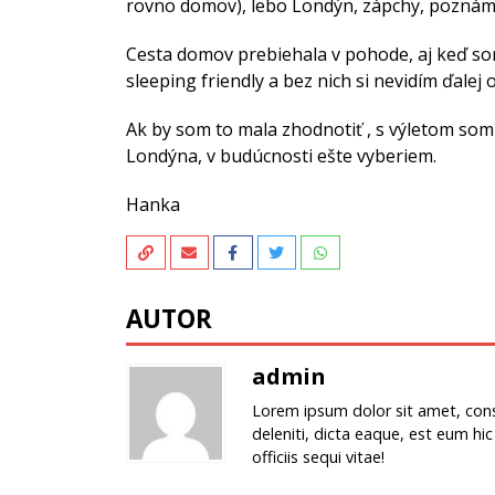
rovno domov), lebo Londýn, zápchy, poznám
Cesta domov prebiehala v pohode, aj keď so
sleeping friendly a bez nich si nevidím ďalej od
Ak by som to mala zhodnotiť , s výletom som
Londýna, v budúcnosti ešte vyberiem.
Hanka
AUTOR
admin
Lorem ipsum dolor sit amet, conse
deleniti, dicta eaque, est eum hic
officiis sequi vitae!