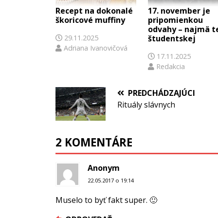
Recept na dokonalé
17. november je
škoricové muffiny
pripomienkou
odvahy – najmä t
29.11.2025
študentskej
Adriana Ivanovičová
17.11.2025
Redakcia
PREDCHÁDZAJÚCI
Rituály slávnych
2 KOMENTÁRE
Anonym
22.05.2017 o 19:14
Muselo to byť fakt super. 🙂