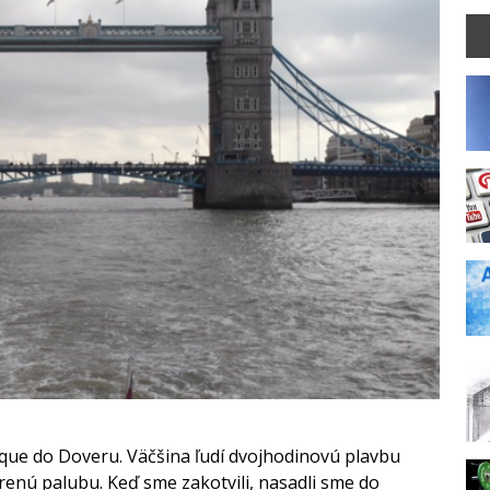
rque do Doveru. Väčšina ľudí dvojhodinovú plavbu
orenú palubu. Keď sme zakotvili, nasadli sme do