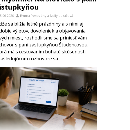
ástupkyňou
5.06.2026
Emma Pereslény
a
Nelly Lukáčová
že sa blížia letné prázdniny a s nimi aj
dobie výletov, dovoleniek a objavovania
vých miest, rozhodli sme sa priniesť vám
zhovor s pani zástupkyňou Študencovou,
orá má s cestovaním bohaté skúsenosti.
nasledujúcom rozhovore sa…