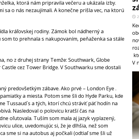
želka, ktorá nám pripravila večeru a ukázala izby.
z
ľmi sa o nás nezaujímali. A konečne prišla vec, na ktorú
2
Keď
ídla kráľovskej rodiny. Zámok bol nádherný a
ob
ku som to prehnala s nakupovaním, peňaženka sa stále
no
ro
kt
na, no z druhej strany Temže: Southwark, Globe
V 
r Castle cez Tower Bridge. V Southwarku sme dostali
vaný predovšetkým zábave. Ako prvé – London Eye .
 pamiatky a miesta. Potom sme šli do Hyde Parku, kde
me Tussaud´s a tých, ktorí chcú stráviť päť hodín na
bivá. Nasledoval o polovicu kratší čas na
ne oľutovala. Tuším som mala aj jazyk vyplazený,
icu ulice, uvedomujúc si, že je dlhšia, než som
a sme si na autobus aj počkali (odtiaľ sme šli už