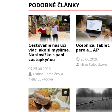
PODOBNÉ ČLÁNKY
Cestovanie nás učí
Učebnica, tablet,
viac, ako si myslíme.
pero a… AI?
Na slovíčko s pani
zástupkyňou
23.06.2026
Nina Sobotková
25.06.2026
Emma Pereslény
a
Nelly Lukáčová