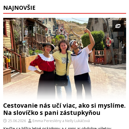
NAJNOVŠIE
Cestovanie nás učí viac, ako si myslíme.
Na slovíčko s pani zástupkyňou
25.06.2026
Emma Pereslény
a
Nelly Lukáčová
Keďže sa blížia letné prázdniny a s nimi aj obdobie výletov,