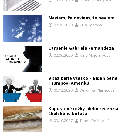
Neviem, že neviem, že neviem
07.05.2020
Júlia Beťková
Utrpenie Gabriela Fernandeza
02.06.2020
Nina Majerníková
Víťaz berie všetko – Biden berie
Trumpovi Ameriku
06.12.2020
Veronika Planetová
Kapustové rožky alebo recenzia
školského bufetu
09.10.2017
Timea Peťkovská