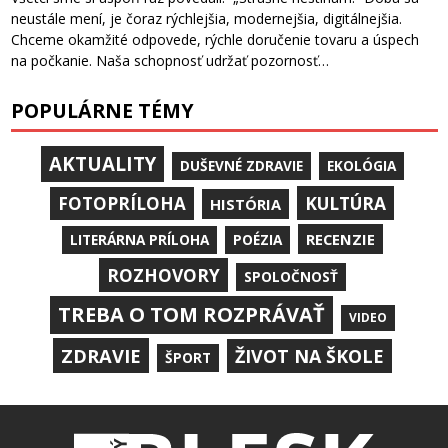
neustále mení, je čoraz rýchlejšia, modernejšia, digitálnejšia.
Chceme okamžité odpovede, rýchle doručenie tovaru a úspech
na počkanie. Naša schopnosť udržať pozornosť…
POPULÁRNE TÉMY
AKTUALITY
DUŠEVNÉ ZDRAVIE
EKOLÓGIA
KULTÚRA
FOTOPRÍLOHA
HISTÓRIA
RECENZIE
LITERÁRNA PRÍLOHA
POÉZIA
ROZHOVORY
SPOLOČNOSŤ
TREBA O TOM ROZPRÁVAŤ
VIDEO
ZDRAVIE
ŽIVOT NA ŠKOLE
ŠPORT