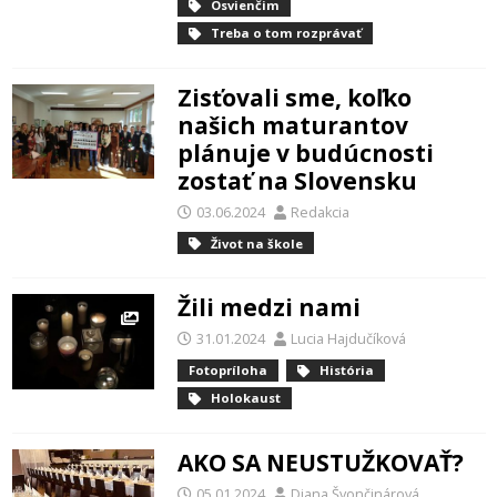
Osvienčim
Treba o tom rozprávať
Zisťovali sme, koľko
našich maturantov
plánuje v budúcnosti
zostať na Slovensku
03.06.2024
Redakcia
Život na škole
Žili medzi nami
31.01.2024
Lucia Hajdučíková
Fotopríloha
História
Holokaust
AKO SA NEUSTUŽKOVAŤ?
05.01.2024
Diana Švončinárová