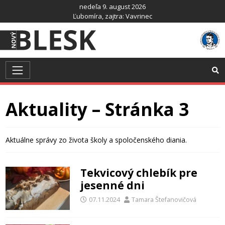
Preskočiť
nedeľa 9. august 2026
na
Ľubomíra
, zajtra:
Vavrinec
obsah
Aktuality – Stránka 3
Aktuálne správy zo života školy a spoločenského diania.
Tekvicový chlebík pre
jesenné dni
07.11.2024
Tamara Štefanovičová