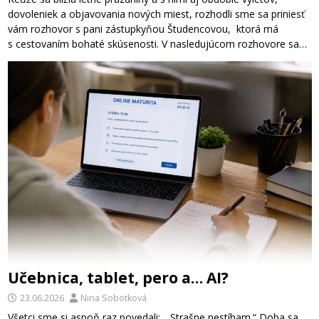
dovoleniek a objavovania nových miest, rozhodli sme sa priniesť
vám rozhovor s pani zástupkyňou Študencovou, ktorá má
s cestovaním bohaté skúsenosti. V nasledujúcom rozhovore sa…
Učebnica, tablet, pero a… AI?
23.06.2026
Nina Sobotková
Všetci sme si aspoň raz povedali: „Strašne nestíham.“ Doba sa