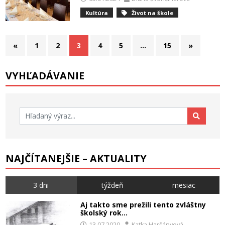
Kultúra
Život na škole
Stránkovanie
«
1
2
3
4
5
…
15
»
príspevkov
VYHĽADÁVANIE
Hľadať:
NAJČÍTANEJŠIE – AKTUALITY
3 dni
týždeň
mesiac
Aj takto sme prežili tento zvláštny
školský rok…
13.07.2020
Katka Haršányová