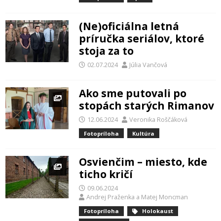
(Ne)oficiálna letná
príručka seriálov, ktoré
stoja za to
02.07.2024
Júlia Vančová
Ako sme putovali po
stopách starých Rimanov
12.06.2024
Veronika Roščáková
Fotopríloha
Kultúra
Osvienčim – miesto, kde
ticho kričí
09.06.2024
Andrej Praženka
a
Matej Moncman
Fotopríloha
Holokaust