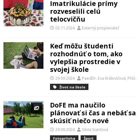
Imatrikulácie prímy
rozveselili celú
telocvičňu
03.11.2024
Externý prispievateľ
Keď môžu študenti
rozhodnúť o tom, ako
vylepšia prostredie v
svojej škole
29.09.2024
PaedDr. Eva Kráľovičová, PhD.
Život na škole
DoFE ma naučilo
plánovať si čas a nebáť sa
skúsiť niečo nové
29.09.2024
Silvia Siantová
Fotopríloha
Šport