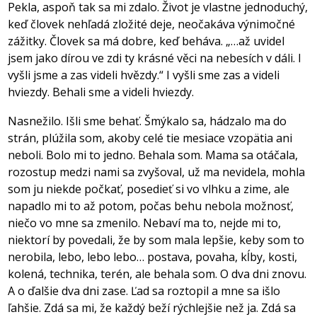
Pekla, aspoň tak sa mi zdalo. Život je vlastne jednoduchý,
keď človek nehľadá zložité deje, neočakáva výnimočné
zážitky. Človek sa má dobre, keď beháva. „…až uvidel
jsem jako dírou ve zdi ty krásné věci na nebesích v dáli. I
vyšli jsme a zas videli hvězdy.“ I vyšli sme zas a videli
hviezdy. Behali sme a videli hviezdy.
Nasnežilo. Išli sme behať. Šmýkalo sa, hádzalo ma do
strán, plúžila som, akoby celé tie mesiace vzopätia ani
neboli. Bolo mi to jedno. Behala som. Mama sa otáčala,
rozostup medzi nami sa zvyšoval, už ma nevidela, mohla
som ju niekde počkať, posedieť si vo vlhku a zime, ale
napadlo mi to až potom, počas behu nebola možnosť,
niečo vo mne sa zmenilo. Nebaví ma to, nejde mi to,
niektorí by povedali, že by som mala lepšie, keby som to
nerobila, lebo, lebo lebo… postava, povaha, kĺby, kosti,
kolená, technika, terén, ale behala som. O dva dni znovu.
A o ďalšie dva dni zase. Ľad sa roztopil a mne sa išlo
ľahšie. Zdá sa mi, že každý beží rýchlejšie než ja. Zdá sa