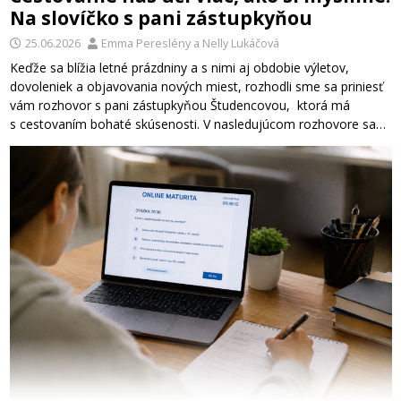
Na slovíčko s pani zástupkyňou
25.06.2026
Emma Pereslény
a
Nelly Lukáčová
Keďže sa blížia letné prázdniny a s nimi aj obdobie výletov,
dovoleniek a objavovania nových miest, rozhodli sme sa priniesť
vám rozhovor s pani zástupkyňou Študencovou, ktorá má
s cestovaním bohaté skúsenosti. V nasledujúcom rozhovore sa…