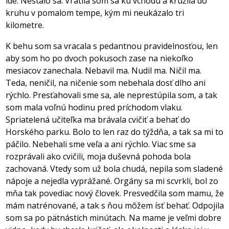
ide. Nestalo sa. Vrátila som sa ku vchodu a krúžila do
kruhu v pomalom tempe, kým mi neukázalo tri
kilometre.
K behu som sa vracala s pedantnou pravidelnosťou, len
aby som ho po dvoch pokusoch zase na niekoľko
mesiacov zanechala. Nebavil ma. Nudil ma. Ničil ma.
Teda, neničil, na ničenie som nebehala dosť dlho ani
rýchlo. Presťahovali sme sa, ale neprestúpila som, a tak
som mala voľnú hodinu pred príchodom vlaku.
Spriatelená učiteľka ma brávala cvičiť a behať do
Horského parku. Bolo to len raz do týždňa, a tak sa mi to
páčilo. Nebehali sme veľa a ani rýchlo. Viac sme sa
rozprávali ako cvičili, moja duševná pohoda bola
zachovaná. Vtedy som už bola chudá, nepila som sladené
nápoje a nejedla vyprážané. Orgány sa mi scvrkli, bol zo
mňa tak povediac nový človek. Presvedčila som mamu, že
mám natrénované, a tak s ňou môžem ísť behať. Odpojila
som sa po pätnástich minútach. Na mame je veľmi dobre