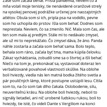
Zase som začala behať. Prišla pandémia, neviem čo a
mňa volali moje tenisky, tie nenávidené oranžové strely
na vysokej penovej podrážke určenej pre naozajstných
atlétov. Obula som si ich, pripla psa na vodidlo, pevne
som ho uchopila do prstov. Išla som behať. Dodnes som
neprestala. Neviem, čo sa zmenilo. Nič. Mala som čas, ale
ten som mala aj predtým. Stále mi to nedávalo zmysel,
ale už mi to neprekážalo. Čo zmysel dáva, že áno. Panda
náhle zostarla a začala som behať sama. Bolo teplo,
behala som ráno, začala byť tma, mama kúpila čelovku.
Zákaz vychádzania, zobudili sme sa o štvrtej a išli behať.
Niečo na tom je, prekonávať sa, vystavovať doteraz len
verbalizované povahové vlastnosti skúške. Na oblohe
boli hviezdy, viedla nás len matná bodka žltého svetla a
pár pouličných lámp, ktoré postupne ustúpili lesu. Cítila
som to, na čo som tak dlho čakala. Oslobodenie, silu,
neuveriteľnú krásu. Na oblohe boli hviezdy, neboli to
signály lietadiel, ani nič urobené ľudskou rukou, boli to
hviezdy, tie isté, čo videli Dante s Vergiliom na konci