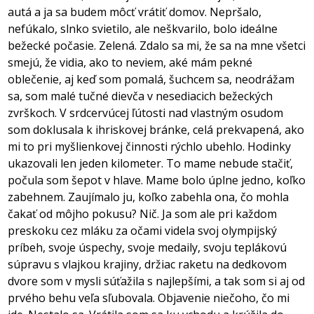
autá a ja sa budem môcť vrátiť domov. Nepršalo,
nefúkalo, slnko svietilo, ale neškvarilo, bolo ideálne
bežecké počasie. Zelená. Zdalo sa mi, že sa na mne všetci
smejú, že vidia, ako to neviem, aké mám pekné
oblečenie, aj keď som pomalá, šuchcem sa, neodrážam
sa, som malé tučné dievča v nesediacich bežeckých
zvrškoch. V srdcervúcej ľútosti nad vlastným osudom
som doklusala k ihriskovej bránke, celá prekvapená, ako
mi to pri myšlienkovej činnosti rýchlo ubehlo. Hodinky
ukazovali len jeden kilometer. To mame nebude stačiť,
počula som šepot v hlave. Mame bolo úplne jedno, koľko
zabehnem. Zaujímalo ju, koľko zabehla ona, čo mohla
čakať od môjho pokusu? Nič. Ja som ale pri každom
preskoku cez mláku za očami videla svoj olympijský
príbeh, svoje úspechy, svoje medaily, svoju teplákovú
súpravu s vlajkou krajiny, držiac raketu na dedkovom
dvore som v mysli súťažila s najlepšími, a tak som si aj od
prvého behu veľa sľubovala. Objavenie niečoho, čo mi