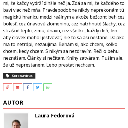
mi, že každý vydrží dlhšie než ja. Zdá sa mi, že každého to
baví viac než mňa. Pravdepodobne nikdy neprekonám tú
magickú hranicu medzi reálnym a akože bežcom; beh cez
bolesť, cez únavovú zlomeninu, cez natrhnuté šľachy, cez
strašné teplo, zimu, únavu, cez všetko, každý deň, len
aby človek mohol jestvovať, nie to sa asi nestane. Dajako
ma to netrápi, nezaujíma. Behám si, ako chcem, koľko
chcem, kedy chcem. S nikým sa nezdravím. Reči o behu
neznášam. Články si nečítam. Knihy zatváram. Tuším ale,
že už neprestanem. Lebo prestať nechcem.
Koronavírus
AUTOR
Laura Fedorová