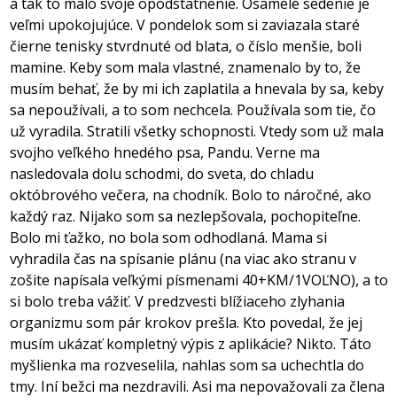
a tak to malo svoje opodstatnenie. Osamelé sedenie je
veľmi upokojujúce. V pondelok som si zaviazala staré
čierne tenisky stvrdnuté od blata, o číslo menšie, boli
mamine. Keby som mala vlastné, znamenalo by to, že
musím behať, že by mi ich zaplatila a hnevala by sa, keby
sa nepoužívali, a to som nechcela. Používala som tie, čo
už vyradila. Stratili všetky schopnosti. Vtedy som už mala
svojho veľkého hnedého psa, Pandu. Verne ma
nasledovala dolu schodmi, do sveta, do chladu
októbrového večera, na chodník. Bolo to náročné, ako
každý raz. Nijako som sa nezlepšovala, pochopiteľne.
Bolo mi ťažko, no bola som odhodlaná. Mama si
vyhradila čas na spísanie plánu (na viac ako stranu v
zošite napísala veľkými písmenami 40+KM/1VOĽNO), a to
si bolo treba vážiť. V predzvesti blížiaceho zlyhania
organizmu som pár krokov prešla. Kto povedal, že jej
musím ukázať kompletný výpis z aplikácie? Nikto. Táto
myšlienka ma rozveselila, nahlas som sa uchechtla do
tmy. Iní bežci ma nezdravili. Asi ma nepovažovali za člena