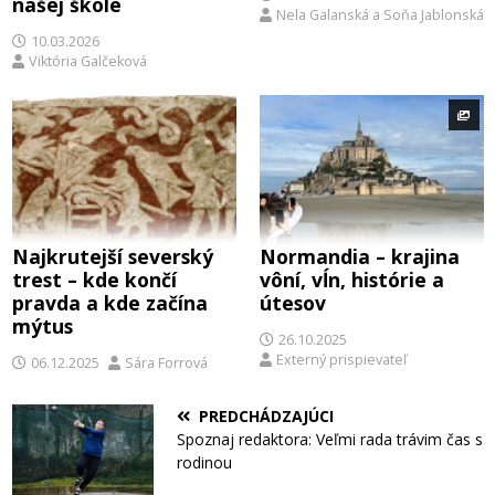
našej škole
Nela Galanská
a
Soňa Jablonská
10.03.2026
Viktória Galčeková
Najkrutejší severský
Normandia – krajina
trest – kde končí
vôní, vĺn, histórie a
pravda a kde začína
útesov
mýtus
26.10.2025
Externý prispievateľ
06.12.2025
Sára Forrová
PREDCHÁDZAJÚCI
Spoznaj redaktora: Veľmi rada trávim čas s
rodinou