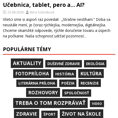
Učebnica, tablet, pero a… AI?
23.06.2026
Nina Sobotková
Všetci sme si aspoň raz povedali: „Strašne nestíham.“ Doba sa
neustále mení, je čoraz rýchlejšia, modernejšia, digitálnejšia.
Chceme okamžité odpovede, rýchle doručenie tovaru a úspech
na počkanie. Naša schopnosť udržať pozornosť…
POPULÁRNE TÉMY
AKTUALITY
DUŠEVNÉ ZDRAVIE
EKOLÓGIA
KULTÚRA
FOTOPRÍLOHA
HISTÓRIA
RECENZIE
LITERÁRNA PRÍLOHA
POÉZIA
ROZHOVORY
SPOLOČNOSŤ
TREBA O TOM ROZPRÁVAŤ
VIDEO
ZDRAVIE
ŽIVOT NA ŠKOLE
ŠPORT