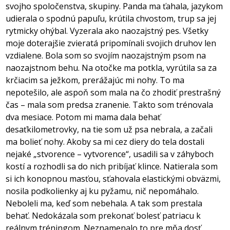
svojho spoločenstva, skupiny. Panda ma ťahala, jazykom
udierala o spodnú papuľu, krútila chvostom, trup sa jej
rytmicky ohýbal. Vyzerala ako naozajstný pes. Všetky
moje doterajšie zvieratá pripomínali svojich druhov len
vzdialene. Bola som so svojím naozajstným psom na
naozajstnom behu. Na otočke ma potkla, vyrútila sa za
krčiacim sa ježkom, prerážajúc mi nohy. To ma
nepotešilo, ale aspoň som mala na čo zhodiť prestrašný
čas – mala som predsa zranenie. Takto som trénovala
dva mesiace. Potom mi mama dala behať
desaťkilometrovky, na tie som už psa nebrala, a začali
ma bolieť nohy. Akoby sa mi cez diery do tela dostali
nejaké „stvorence – vytvorence“, usadili sa v záhyboch
kostí a rozhodli sa do nich pribíjať klince. Natierala som
si ich konopnou masťou, sťahovala elastickými obväzmi,
nosila podkolienky aj ku pyžamu, nič nepomáhalo.
Neboleli ma, keď som nebehala. A tak som prestala
behať. Nedokázala som prekonať bolesť patriacu k
reálnym tréningom. Neznamenalo to pre mňa dosť,