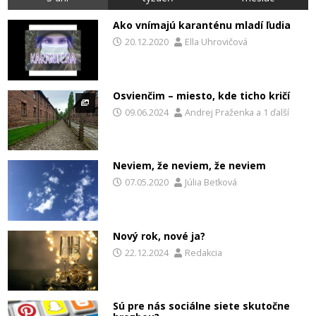
Ako vnímajú karanténu mladí ľudia
20.12.2020
Ella Uhrovičová
Osvienčim – miesto, kde ticho kričí
09.06.2024
Andrej Praženka
a
1 ďalší
Neviem, že neviem, že neviem
07.05.2020
Júlia Beťková
Nový rok, nové ja?
22.12.2024
Redakcia
Sú pre nás sociálne siete skutočne