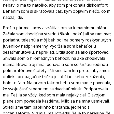
nebavilo ma to natoľko, aby som prekonala diskomfort.
Behaním som si skracovala čas, kým objavím niečo, čo mi
naozaj ide.
Prešlo pár mesiacov a vrátila som sa k maminmu plánu.
Začala som chodiť na strednú školu, pokúšali sa tam mať
poriadnu telesnú a môj beh bol na pomery rozkysnutých
juvenilov nadpriemerný. Vydržala som behať celú
desaťminútovku, napríklad. Cítila som sa ako športovec.
Snívala som o hromadných behoch, na aké chodievala
mama. Brávala aj mňa, behávala som so širšou rodinou
polmaratónové štafety. Išli sme tam len preto, aby sme si
obliekli propagačné tričko jej občianskeho združenia,
bolo to fajn. Na prvom takom behu som mame povedala,
že svoju časť zabehnem za dvadsať minút. Podporovala
ma. Tešila sa vždy, keď som mala nejaký cieľ. O svojom
pláne som povedala každému. Milo sa na mňa usmievali.
Stretli sme tam babkinho bratanca, jedného z
organizátorov. Vysmial ma. Povedal, že je to nereálne, že