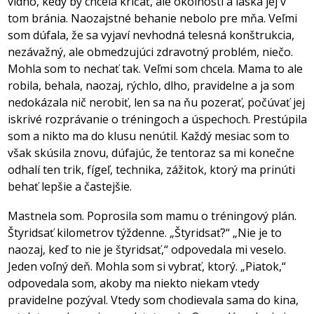
vidno, kedy by chcela kričať, ale okolnosti a láska jej v
tom bránia. Naozajstné behanie nebolo pre mňa. Veľmi
som dúfala, že sa vyjaví nevhodná telesná konštrukcia,
nezávažný, ale obmedzujúci zdravotný problém, niečo.
Mohla som to nechať tak. Veľmi som chcela. Mama to ale
robila, behala, naozaj, rýchlo, dlho, pravidelne a ja som
nedokázala nič nerobiť, len sa na ňu pozerať, počúvať jej
iskrivé rozprávanie o tréningoch a úspechoch. Prestúpila
som a nikto ma do klusu nenútil. Každý mesiac som to
však skúsila znovu, dúfajúc, že tentoraz sa mi konečne
odhalí ten trik, fígeľ, technika, zážitok, ktorý ma prinúti
behať lepšie a častejšie.
Mastnela som. Poprosila som mamu o tréningový plán.
Štyridsať kilometrov týždenne. „Štyridsať?“ „Nie je to
naozaj, keď to nie je štyridsať,“ odpovedala mi veselo.
Jeden voľný deň. Mohla som si vybrať, ktorý. „Piatok,“
odpovedala som, akoby ma niekto niekam vtedy
pravidelne pozýval. Vtedy som chodievala sama do kina,