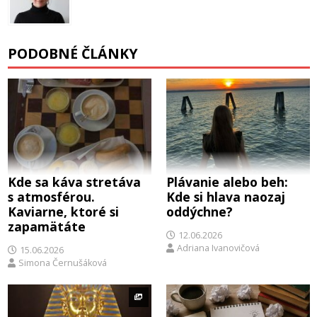
PODOBNÉ ČLÁNKY
Kde sa káva stretáva
Plávanie alebo beh:
s atmosférou.
Kde si hlava naozaj
Kaviarne, ktoré si
oddýchne?
zapamätáte
12.06.2026
Adriana Ivanovičová
15.06.2026
Simona Černušáková