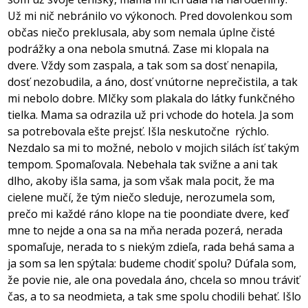
Už mi nič nebránilo vo výkonoch. Pred dovolenkou som
občas niečo preklusala, aby som nemala úplne čisté
podrážky a ona nebola smutná. Zase mi klopala na
dvere. Vždy som zaspala, a tak som sa dosť nenapila,
dosť nezobudila, a áno, dosť vnútorne neprečistila, a tak
mi nebolo dobre. Mlčky som plakala do látky funkčného
tielka. Mama sa odrazila už pri vchode do hotela. Ja som
sa potrebovala ešte prejsť. Išla neskutočne
rýchlo.
Nezdalo sa mi to možné, nebolo v mojich silách ísť takým
tempom. Spomaľovala. Nebehala tak svižne a ani tak
dlho, akoby išla sama, ja som však mala pocit, že ma
cielene mučí, že tým niečo sleduje, nerozumela som,
prečo mi každé ráno klope na tie poondiate dvere, keď
mne to nejde a ona sa na mňa nerada pozerá, nerada
spomaľuje, nerada to s niekým zdieľa, rada behá sama a
ja som sa len spýtala: budeme chodiť spolu? Dúfala som,
že povie nie, ale ona povedala áno, chcela so mnou tráviť
čas, a to sa neodmieta, a tak sme spolu chodili behať. Išlo