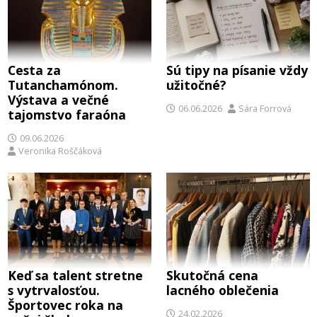
Cesta za
Sú tipy na písanie vždy
Tutanchamónom.
užitočné?
Výstava a večné
06.06.2026
Sára Forrová
tajomstvo faraóna
09.06.2026
Veronika Roščáková
Keď sa talent stretne
Skutočná cena
s vytrvalosťou.
lacného oblečenia
Športovec roka na
24.02.2026