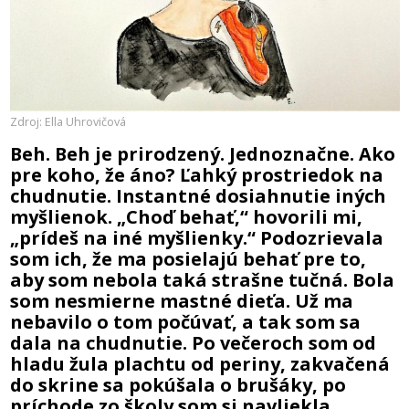
Zdroj: Ella Uhrovičová
Beh. Beh je prirodzený. Jednoznačne. Ako
pre koho, že áno? Ľahký prostriedok na
chudnutie. Instantné dosiahnutie iných
myšlienok. „Choď behať,“ hovorili mi,
„prídeš na iné myšlienky.“ Podozrievala
som ich, že ma posielajú behať pre to,
aby som nebola taká strašne tučná. Bola
som nesmierne mastné dieťa. Už ma
nebavilo o tom počúvať, a tak som sa
dala na chudnutie. Po večeroch som od
hladu žula plachtu od periny, zakvačená
do skrine sa pokúšala o brušáky, po
príchode zo školy som si navliekla