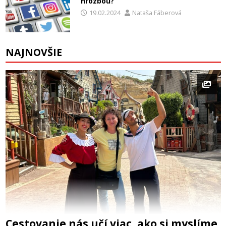
hrozbou?
19.02.2024
Nataša Fáberová
NAJNOVŠIE
Cestovanie nás učí viac, ako si myslíme.