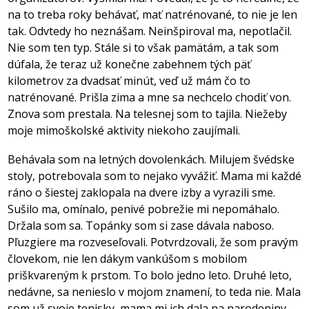
na to treba roky behávať, mať natrénované, to nie je len
tak. Odvtedy ho neznášam. Neinšpiroval ma, nepotlačil.
Nie som ten typ. Stále si to však pamätám, a tak som
dúfala, že teraz už konečne zabehnem tých päť
kilometrov za dvadsať minút, veď už mám čo to
natrénované. Prišla zima a mne sa nechcelo chodiť von.
Znova som prestala. Na telesnej som to tajila. Niežeby
moje mimoškolské aktivity niekoho zaujímali.
Behávala som na letných dovolenkách. Milujem švédske
stoly, potrebovala som to nejako vyvážiť. Mama mi každé
ráno o šiestej zaklopala na dvere izby a vyrazili sme.
Sušilo ma, omínalo, penivé pobrežie mi nepomáhalo.
Držala som sa. Topánky som si zase dávala naboso.
Pľuzgiere ma rozveseľovali. Potvrdzovali, že som pravým
človekom, nie len dákym vankúšom s mobilom
priškvareným k prstom. To bolo jedno leto. Druhé leto,
nedávne, sa nenieslo v mojom znamení, to teda nie. Mala
som už svoje tenisky, mama mi ich dala na narodeniny.