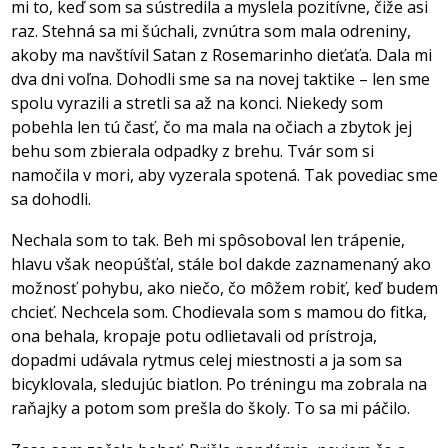
mi to, keď som sa sústredila a myslela pozitívne, čiže asi
raz. Stehná sa mi šúchali, zvnútra som mala odreniny,
akoby ma navštívil Satan z Rosemarinho dieťaťa. Dala mi
dva dni voľna. Dohodli sme sa na novej taktike – len sme
spolu vyrazili a stretli sa až na konci. Niekedy som
pobehla len tú časť, čo ma mala na očiach a zbytok jej
behu som zbierala odpadky z brehu. Tvár som si
namočila v mori, aby vyzerala spotená. Tak povediac sme
sa dohodli.
Nechala som to tak. Beh mi spôsoboval len trápenie,
hlavu však neopúšťal, stále bol dakde zaznamenaný ako
možnosť pohybu, ako niečo, čo môžem robiť, keď budem
chcieť. Nechcela som. Chodievala som s mamou do fitka,
ona behala, kropaje potu odlietavali od prístroja,
dopadmi udávala rytmus celej miestnosti a ja som sa
bicyklovala, sledujúc biatlon. Po tréningu ma zobrala na
raňajky a potom som prešla do školy. To sa mi páčilo.