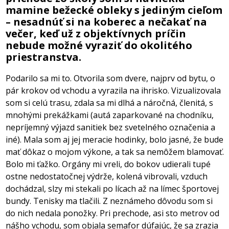
mamine bežecké obleky s jediným cieľom
– nesadnúť si na koberec a nečakať na
večer, keď už z objektívnych príčin
nebude možné vyraziť do okolitého
priestranstva.
Podarilo sa mi to. Otvorila som dvere, najprv od bytu, o
pár krokov od vchodu a vyrazila na ihrisko. Vizualizovala
som si celú trasu, zdala sa mi dlhá a náročná, členitá, s
mnohými prekážkami (autá zaparkované na chodníku,
nepríjemný výjazd sanitiek bez svetelného označenia a
iné). Mala som aj jej meracie hodinky, bolo jasné, že bude
mať dôkaz o mojom výkone, a tak sa nemôžem blamovať.
Bolo mi ťažko. Orgány mi vreli, do bokov udierali tupé
ostne nedostatočnej výdrže, kolená vibrovali, vzduch
dochádzal, slzy mi stekali po lícach až na límec športovej
bundy. Tenisky ma tlačili. Z neznámeho dôvodu som si
do nich nedala ponožky. Pri prechode, asi sto metrov od
nášho vchodu, som objala semafor dúfajúc, že sa zrazia